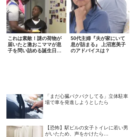
これは素敵！謎の荷物が
50代主婦『夫が家にいて
届いたと激おこママが息
息が詰まる』 上沼恵美子
子を問い詰める誕生日サ
のアドバイスは？
プライズ
「まだ心臓バクバクしてる」立体駐車
場で車を発進しようとしたら
【恐怖】駅ビルの女子トイレに若い男
がいたため、声をかけたら…