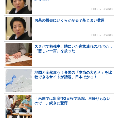
PR(くらしの話題)
お墓の撤去にいくらかかる？墓じまい費用
PR(くらしの話題)
スタバで勉強中、隣にいた家族連れのパパが…
『悲しい一言』を放った
地図と全然違う！各国の「本当の大きさ」を比
較できるサイトが話題。日本でかっ！
「米国では出産後2日程で退院。里帰りもない
ので…」続きに驚愕