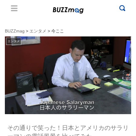
BUZZmag
>
エンタメ
> 今ここ
エンタメ
その通りで笑った！日本とアメリカのサラリ