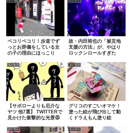
エンタメ
エンタメ
ペコリペコリ！歩道でず
故・内田裕也の「被災地
っとお辞儀をしている女
支援の方法」が、やはり
の子の理由にほっこり
ロックンロールすぎた
エンタメ
エンタメ
【サボローよりも厄介な
グリコのすごいオマケ！
ヤツ 他7選】 TWITTERで
塗った絵が飛び出して動
見かけた衝撃的な光景㉟
くドラえもん塗り絵
エンタメ
エンタメ