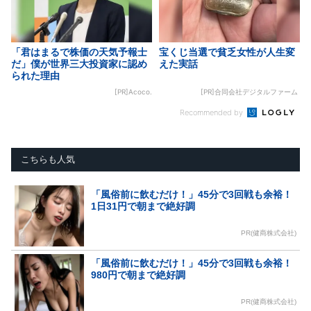
「君はまるで株価の天気予報士
宝くじ当選で貧乏女性が人生変
だ」僕が世界三大投資家に認め
えた実話
られた理由
[PR]Acoco.
[PR]合同会社デジタルファーム
Recommended by
こちらも人気
「風俗前に飲むだけ！」45分で3回戦も余裕！
1日31円で朝まで絶好調
PR(健商株式会社)
「風俗前に飲むだけ！」45分で3回戦も余裕！
980円で朝まで絶好調
PR(健商株式会社)