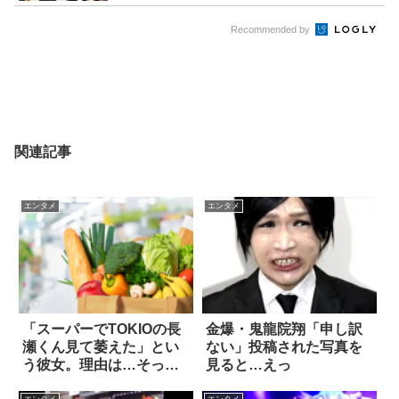
Recommended by
関連記事
エンタメ
エンタメ
「スーパーでTOKIOの長
金爆・鬼龍院翔「申し訳
瀬くん見て萎えた」とい
ない」投稿された写真を
う彼女。理由は…そっち
見ると…えっ
かよ(笑)