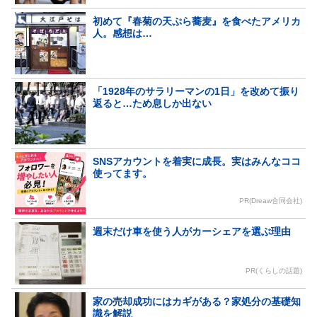
初めて『春菊の天ぷら蕎麦』を食べたアメリカ
人。感想は…
「1928年のサラリーマンの1日」を改めて振り
返ると…ため息しか出ない
SNSアカウントを着実に成長。実はみんなココ
使ってます。
PR(Dreaw合同会社)
週末だけ車を使う人がカーシェアを選ぶ理由
PR(くらしの話題)
家の売却成功にはカギがある？家処分の基礎知
識を解説