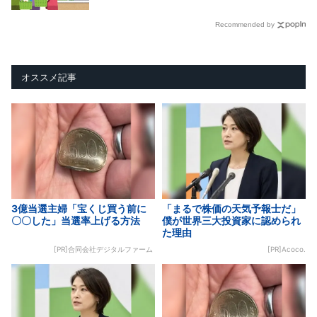
Recommended by
オススメ記事
3億当選主婦「宝くじ買う前に
「まるで株価の天気予報士だ」
〇〇した」当選率上げる方法
僕が世界三大投資家に認められ
た理由
[PR]合同会社デジタルファーム
[PR]Acoco.