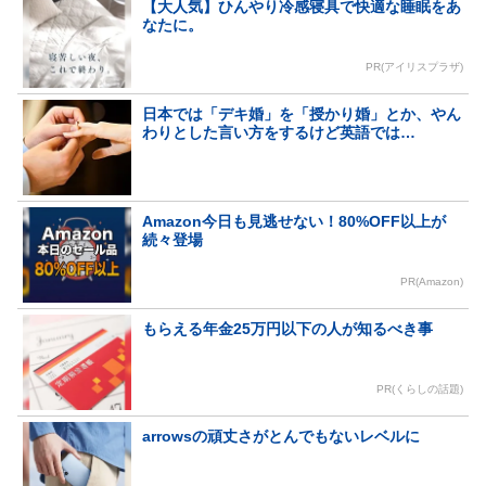
【大人気】ひんやり冷感寝具で快適な睡眠をあ
なたに。
PR(アイリスプラザ)
日本では「デキ婚」を「授かり婚」とか、やん
わりとした言い方をするけど英語では…
Amazon今日も見逃せない！80%OFF以上が
続々登場
PR(Amazon)
もらえる年金25万円以下の人が知るべき事
PR(くらしの話題)
arrowsの頑丈さがとんでもないレベルに