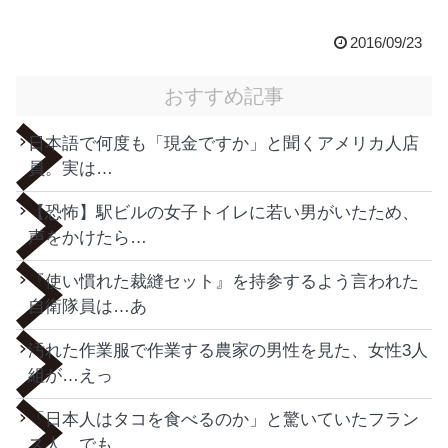
2016/09/23
おすすめ記事
日本語で何度も「現金ですか」と聞くアメリカ人店
員。実は…
【恐怖】駅ビルの女子トイレに若い男がいたため、
声をかけたら…
『使い慣れた裁縫セット』を持参するよう言われた
自衛隊員は…あ
汚れた作業服で作業する農家の男性を見た、女性3人
組が…えっ
「日本人はタコを食べるのか」と驚いていたフラン
ス人。でも