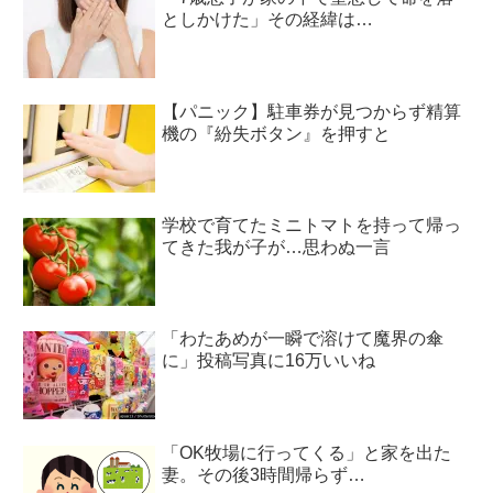
としかけた」その経緯は…
【パニック】駐車券が見つからず精算
機の『紛失ボタン』を押すと
学校で育てたミニトマトを持って帰っ
てきた我が子が…思わぬ一言
「わたあめが一瞬で溶けて魔界の傘
に」投稿写真に16万いいね
「OK牧場に行ってくる」と家を出た
妻。その後3時間帰らず…