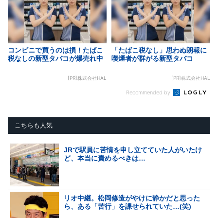
コンビニで買うのは損！たばこ
「たばこ税なし」思わぬ朗報に
税なしの新型タバコが爆売れ中
喫煙者が群がる新型タバコ
[PR]株式会社HAL
[PR]株式会社HAL
Recommended by
こちらも人気
JRで駅員に苦情を申し立てていた人がいたけ
ど、本当に責めるべきは…
リオ中継。松岡修造がやけに静かだと思った
ら、ある「苦行」を課せられていた…(笑)