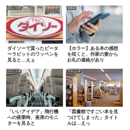
生活と仕事
体験談
ダイソーで貰ったピータ
【ホラー】ある本の感想
ーラビットのワッペンを
を呟くと、作家の妻から
見ると…えぇ
お礼の連絡があり
生活と仕事
生活と仕事
「いいアイデア」飛行機
「図書館ですごい本を見
への搭乗時、座席のモニ
つけてしまった」タイト
ターを見ると
ルは…えっ