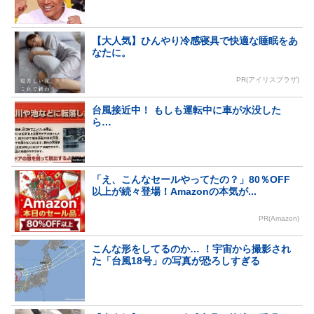
【大人気】ひんやり冷感寝具で快適な睡眠をあ
なたに。
PR(アイリスプラザ)
台風接近中！ もしも運転中に車が水没した
ら…
「え、こんなセールやってたの？」80％OFF
以上が続々登場！Amazonの本気が...
PR(Amazon)
こんな形をしてるのか… ！宇宙から撮影され
た「台風18号」の写真が恐ろしすぎる