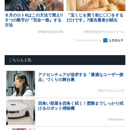
８月のロト6はこの方法で買え!!
「宝くじを買う前に〇〇をする
６つの数字が『完全一致』する
だけです」7億当選者が続出
方法
[PR]株式会社MURA
[PR]合同会社デジタルファーム
Recommended by
こちらも人気
アクセンチュアが追求する「最適なユーザー接
点」づくりの舞台裏
PR(アクセンチュア)
四角い部屋を四角く拭く！壁際までしっかり拭
けるロボット掃除機
PR(Dreame)