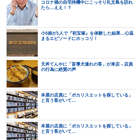
コロナ禍の自宅待機中にこっそり礼文島を訪れ
たら…ええ！？
小5娘が1人で『初宝塚』を体験した結果…心温
まるエピソードにホッコリ！
天丼てんやに「盲導犬連れの客」が来店→店員
の行為に絶賛の声
本屋の店員に「ポカリスエットを探している」
と言う客がいて…
本屋の店員に「ポカリスエットを探している」
と言う客がいて…