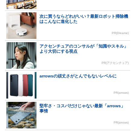
次に買うならどれがいい？最新ロボット掃除機
はこんなに進化した
PR(Dreame)
アクセンチュアのコンサルが「知識やスキル」
より大切にする視点
PR(アクセンチュア)
arrowsの頑丈さがとんでもないレベルに
PR(arrows)
堅牢さ・コスパだけじゃない最新「arrows」
事情
PR(arrows)