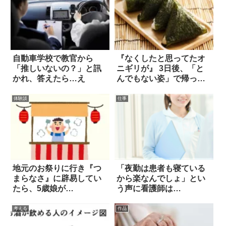
自動車学校で教官から
『なくしたと思ってたオ
「推しいないの？」と訊
ニギリが』 3日後、「と
かれ、答えたら…え
んでもない姿」で帰って
きた！！
体験談
仕事
地元のお祭りに行き『つ
「夜勤は患者も寝ている
まらなさ』に辟易してい
から楽なんでしょ」とい
たら、5歳娘が…
う声に看護師は…
考える
作品