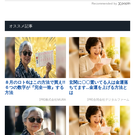
Recommended by
オススメ記事
８月のロト6はこの方法で買え!!
玄関に〇〇置いてる人は金運落
６つの数字が『完全一致』する
ちてます…金運を上げる方法と
方法
は
[PR]株式会社MURA
[PR]合同会社デジタルファーム