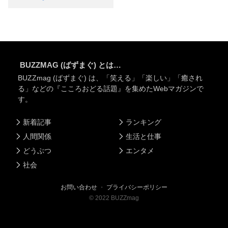
BUZZMAG (ばずまぐ) とは…
BUZZmag (ばずまぐ) は、「笑える」「楽しい」「癒され
る」などの『こころおどる話題』を集めたWebマガジンで
す。
新着記事
ランキング
人間関係
生活と仕事
どうぶつ
エンタメ
社会
お問い合わせ
・
プライバシーポリシー
©
2022
BUZZmag