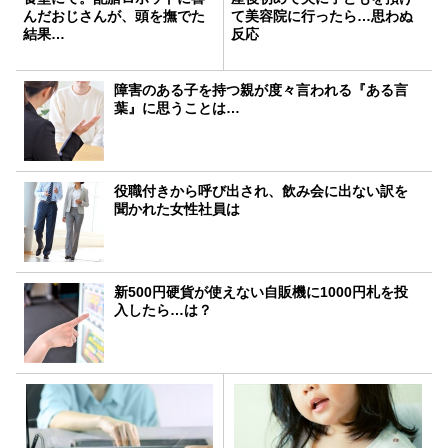
んだおじさんが、頭を撫でた
て美容院に行ったら…思わぬ
結果…
反応
障害のある子を持つ親が度々言われる『ある言
葉』に思うことは…
役職付きから呼び出され、飲み会に出ない訳を
聞かれた女性社員は
新500円硬貨が使えない自販機に1000円札を投
入したら…は？