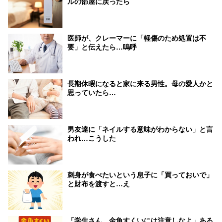
ルの部屋に戻ったら
医師が、クレーマーに「軽傷のため処置は不
要」と伝えたら…嗚呼
長期休暇になると家に来る男性。母の愛人かと
思っていたら…
男友達に「ネイルする意味がわからない」と言
われ…こうした
刺身が食べたいという息子に「買っておいで」
と財布を渡すと…え
「学生さん、金魚すくいには注意しなよ」ある