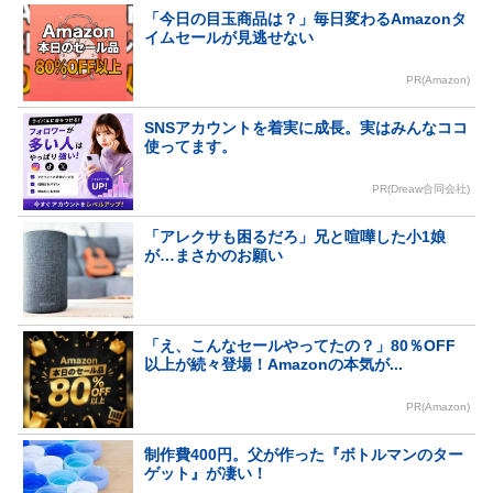
「今日の目玉商品は？」毎日変わるAmazonタ
イムセールが見逃せない
PR(Amazon)
SNSアカウントを着実に成長。実はみんなココ
使ってます。
PR(Dreaw合同会社)
「アレクサも困るだろ」兄と喧嘩した小1娘
が…まさかのお願い
「え、こんなセールやってたの？」80％OFF
以上が続々登場！Amazonの本気が...
PR(Amazon)
制作費400円。父が作った『ボトルマンのター
ゲット』が凄い！