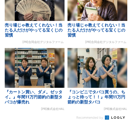
売り場じゃ教えてくれない！当
売り場じゃ教えてくれない！当
たる人だけがやってる宝くじの
たる人だけがやってる宝くじの
習慣
習慣
[PR]合同会社デジタルファーム
[PR]合同会社デジタルファーム
『カートン買い、ダメ。ゼッタ
『コンビニでタバコ買うの、ち
イ。』年間11万円節約の新型タ
ょっと待って！！』年間11万円
バコが爆売れ
節約の新型タバコ
[PR]株式会社HAL
[PR]株式会社HAL
Recommended by