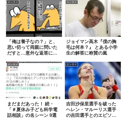
エンタメ
エンタメ
「俺は養子なの？」と、
ジョイマン高木『僕の胸
思い切って両親に問いた
毛は何本？』 とある小学
だすと…意外な返答に涙
生の解答に称賛の嵐
が止まらない
エンタメ
エンタメ
まだまだあった！ 続・
吉田沙保里選手を破った
「＃夏休み子ども科学電
ヘレン・マルーリス選手
話相談」の名シーン 9選
の吉田選手とのエピソー
ド