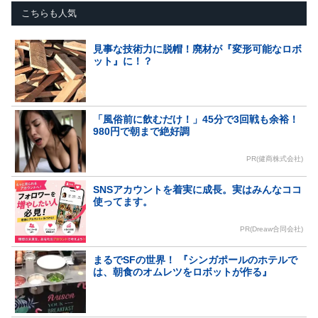
こちらも人気
見事な技術力に脱帽！廃材が『変形可能なロボ
ット』に！？
「風俗前に飲むだけ！」45分で3回戦も余裕！
980円で朝まで絶好調
PR(健商株式会社)
SNSアカウントを着実に成長。実はみんなココ
使ってます。
PR(Dreaw合同会社)
まるでSFの世界！ 『シンガポールのホテルで
は、朝食のオムレツをロボットが作る』