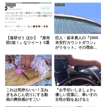
エンタメ
エンタメ
【進研ゼミ ほか】 『座布
巨人・坂本勇人の『2000
団1枚！』なツイート 5選
本安打カウントダウン』
がリセット。その理由
は…
エンタメ
エンタメ
これは気持ちいい！玉ね
『お手伝いしましょか』
ぎをみじん切りにする動
優しい言葉に、車いすの
画の爽快感がすごい
女性が顔をあげると