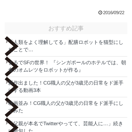
2016/09/22
おすすめ記事
「人類をよく理解してる」配膳ロボットを猫型にし
たことで…
まるでSFの世界！ 『シンガポールのホテルでは、朝
食のオムレツをロボットが作る』
新作出ました！CG職人の父が3歳児の日常をド派手
にする動画3本
映画並み！CG職人の父が3歳児の日常をド派手にし
てみた
「父親が本名でTwitterやってて、芸能人に…」続き
に絶句した