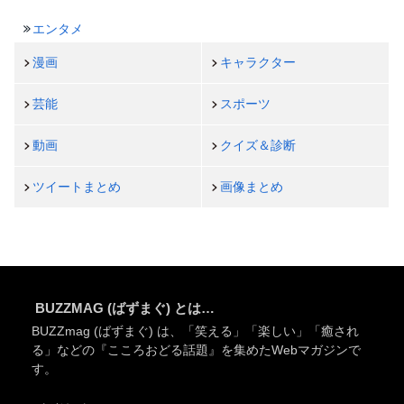
エンタメ
漫画
キャラクター
芸能
スポーツ
動画
クイズ＆診断
ツイートまとめ
画像まとめ
BUZZMAG (ばずまぐ) とは…
BUZZmag (ばずまぐ) は、「笑える」「楽しい」「癒され
る」などの『こころおどる話題』を集めたWebマガジンで
す。