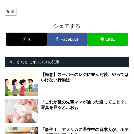
車
シェアする
X
Facebook
LINE
今、あなたにオススメの記事
【極意】スーパーのレジに並んだ後、やっては
いけない行動は
「これが世の先輩ママが通った道ってこと？」
写真を見ると…おぉ
「事件！」アメリカに滞在中の日本人が、ホテ