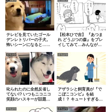
テレビを見ていたゴール
【松本ひで吉】 『あつま
デンレトリバーの子犬。
れ どうぶつの森』をプレ
怖いシーンになると…そ
イしてみて…みんなが言
の反応に、胸キュン不可
っていた「あの感覚」を
避
理解した話
どうぶつ
どうぶつ
叱られたのに全然反省し
アザラシと飼育員が『で
てない!? いつもニコニコ
こぼこコンビ』を結
笑顔のハスキーが話題に
成！？ キュートすぎる2
7選
人のダンスに悶絶必至！
どうぶつ
どうぶつ