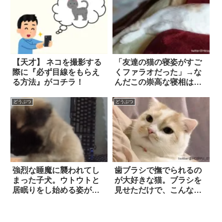
【天才】 ネコを撮影する
「友達の猫の寝姿がすご
際に『必ず目線をもらえ
くファラオだった」→な
る方法』がコチラ！
んだこの崇高な寝相は…
(笑)
どうぶつ
どうぶつ
強烈な睡魔に襲われてし
歯ブラシで撫でられるの
まった子犬。ウトウトと
が大好きな猫。ブラシを
居眠りをし始める姿が…
見せただけで、こんなこ
ほっこり可愛い！！
とに！ 5枚