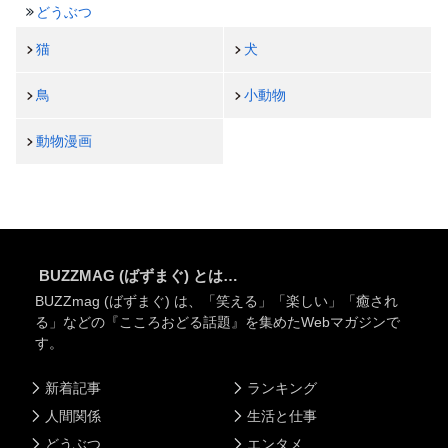
どうぶつ
猫
犬
鳥
小動物
動物漫画
BUZZMAG (ばずまぐ) とは…
BUZZmag (ばずまぐ) は、「笑える」「楽しい」「癒され
る」などの『こころおどる話題』を集めたWebマガジンで
す。
新着記事
ランキング
人間関係
生活と仕事
どうぶつ
エンタメ