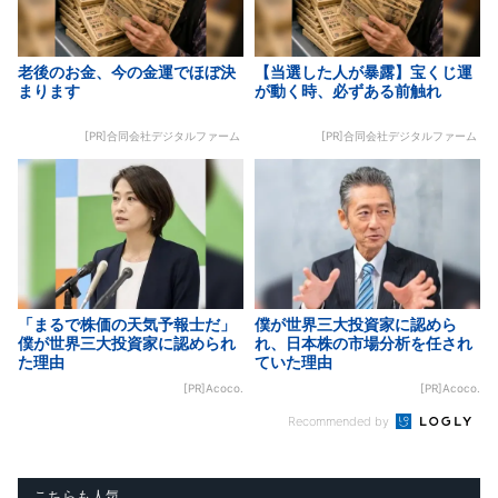
老後のお金、今の金運でほぼ決
【当選した人が暴露】宝くじ運
まります
が動く時、必ずある前触れ
[PR]合同会社デジタルファーム
[PR]合同会社デジタルファーム
「まるで株価の天気予報士だ」
僕が世界三大投資家に認めら
僕が世界三大投資家に認められ
れ、日本株の市場分析を任され
た理由
ていた理由
[PR]Acoco.
[PR]Acoco.
Recommended by
こちらも人気