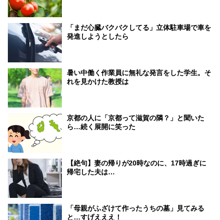
「まだ心臓バクバクしてる」立体駐車場で車を
発進しようとしたら
暑い中働く作業員に無礼な発言をした学生。そ
れを見かけた教授は
京都の人に「京都って滋賀の隣？」と聞いた
ら…続く展開に笑った
【絶句】妻の帰りが20時なのに、17時過ぎに
帰宅した夫は…
「母親がふざけて作ったうちの墓」見てみる
と…すげえええ！