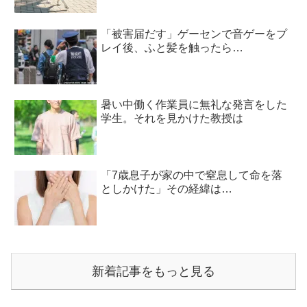
「被害届だす」ゲーセンで音ゲーをプ
レイ後、ふと髪を触ったら…
暑い中働く作業員に無礼な発言をした
学生。それを見かけた教授は
「7歳息子が家の中で窒息して命を落
としかけた」その経緯は…
新着記事をもっと見る