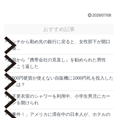
2026/07/08
おすすめ記事
ランチから勤め先の銀行に戻ると、女性部下が開口
一番…
店員から『携帯会社の見直し』を勧められた男性
は…こう返した
新500円硬貨が使えない自販機に1000円札を投入した
ら…は？
女子更衣室のシャワーを利用中、小学生男児にカー
テンを開けられ
「事件！」アメリカに滞在中の日本人が、ホテルの