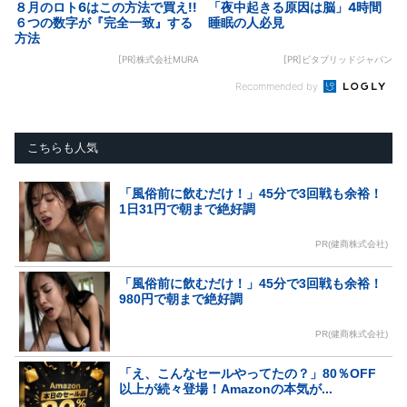
８月のロト6はこの方法で買え!!
「夜中起きる原因は脳」4時間
６つの数字が『完全一致』する
睡眠の人必見
方法
[PR]株式会社MURA
[PR]ビタブリッドジャパン
Recommended by
こちらも人気
「風俗前に飲むだけ！」45分で3回戦も余裕！
1日31円で朝まで絶好調
PR(健商株式会社)
「風俗前に飲むだけ！」45分で3回戦も余裕！
980円で朝まで絶好調
PR(健商株式会社)
「え、こんなセールやってたの？」80％OFF
以上が続々登場！Amazonの本気が...