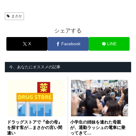
まさか
シェアする
X
Facebook
LINE
今、あなたにオススメの記事
ドラッグストアで『命の母』
小学生の姉妹を連れた母親
を探す客が…まさかの言い間
が、通勤ラッシュの電車に乗
違い
ってきて…