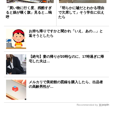
「買い物に行く度、残酷すぎ
「明らかに嘘だとわかる理由
ると娘が嘆く旗」見ると…嗚
で欠席して」そう学生に伝え
呼
たら
お持ち帰りですかと聞かれ「いえ、あの…」と
返そうとしたら
【絶句】妻の帰りが20時なのに、17時過ぎに帰
宅した夫は…
メルカリで美術館の図録を購入したら、出品者
の高齢男性が…
Recommended by