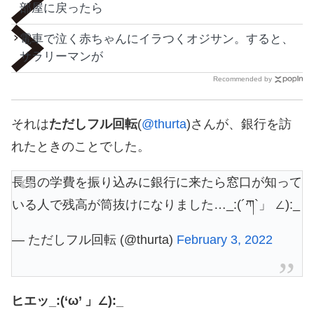
部屋に戻ったら
電車で泣く赤ちゃんにイラつくオジサン。すると、
サラリーマンが
Recommended by
それは
ただしフル回転
(
@thurta
)さんが、銀行を訪
れたときのことでした。
長男の学費を振り込みに銀行に来たら窓口が知って
いる人で残高が筒抜けになりました…_:(´ཀ`」 ∠):_
— ただしフル回転 (@thurta)
February 3, 2022
ヒエッ_:(‘ω’ 」∠):_