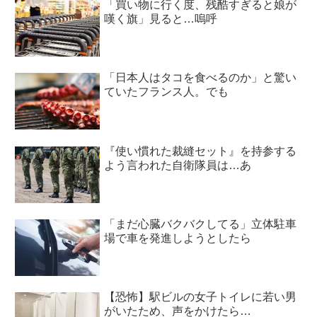
「買い物に行く度、残酷すぎると娘が
嘆く旗」見ると…嗚呼
「日本人はタコを食べるのか」と驚い
ていたフランス人。でも
『使い慣れた裁縫セット』を持参する
よう言われた自衛隊員は…あ
「まだ心臓バクバクしてる」立体駐車
場で車を発進しようとしたら
【恐怖】駅ビルの女子トイレに若い男
がいたため、声をかけたら…