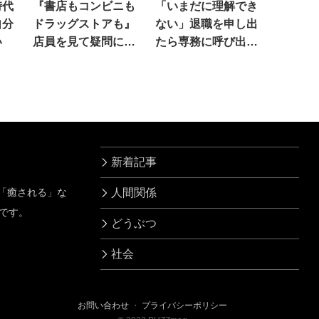
時代
『書店もコンビニも
「いまだに理解でき
自分
ドラッグストアも』
ない」退職を申し出
い
店員を見て疑問に思
たら専務に呼び出さ
うのは…
れ…
新着記事
」「癒される」な
人間関係
です。
どうぶつ
社会
お問い合わせ
・
プライバシーポリシー