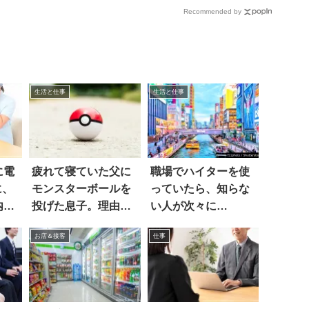
Recommended by
生活と仕事
生活と仕事
に電
疲れて寝ていた父に
職場でハイターを使
に、
モンスターボールを
っていたら、知らな
内し
投げた息子。理由
い人が次々に…
は…あ
お店＆接客
仕事