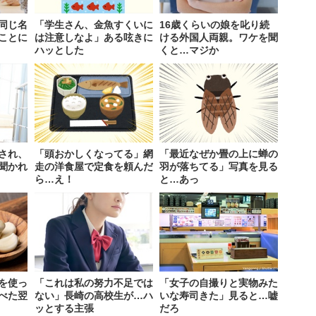
同じ名
「学生さん、金魚すくいに
16歳くらいの娘を叱り続
ことに
は注意しなよ」ある呟きに
ける外国人両親。ワケを聞
ハッとした
くと…マジか
され、
「頭おかしくなってる」網
「最近なぜか畳の上に蝉の
聞かれ
走の洋食屋で定食を頼んだ
羽が落ちてる」写真を見る
ら…え！
と…あっ
を使っ
「これは私の努力不足では
「女子の自撮りと実物みた
べた翌
ない」長崎の高校生が…ハ
いな寿司きた」見ると…嘘
ッとする主張
だろ