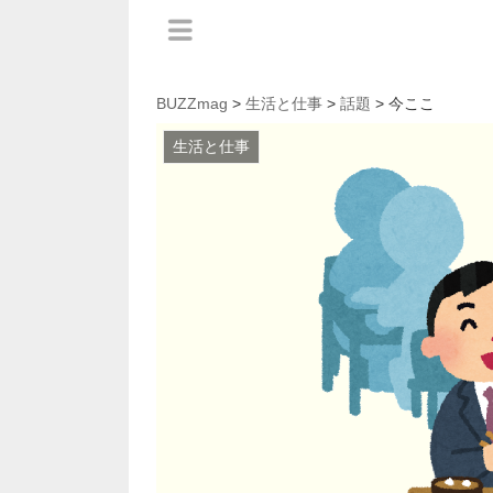
BUZZmag
>
生活と仕事
>
話題
> 今ここ
生活と仕事