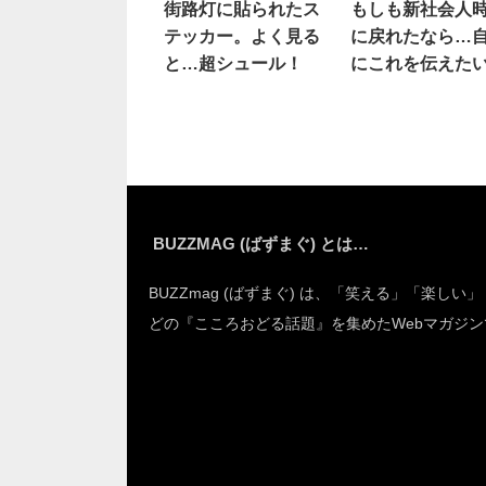
街路灯に貼られたス
もしも新社会人
テッカー。よく見る
に戻れたなら…
と…超シュール！
にこれを伝えた
BUZZMAG (ばずまぐ) とは…
BUZZmag (ばずまぐ) は、「笑える」「楽しい
どの『こころおどる話題』を集めたWebマガジン