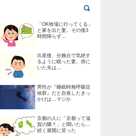
「OK牧場に行ってくる」
と家を出た妻。その後3
時間帰らず…
出産後、分娩台で気絶す
るように眠った妻。傍に
いた夫は…
男性が『睡眠時無呼吸症
候群』だと自覚したきっ
かけは…マジか
京都の人に「京都って滋
賀の隣？」と聞いたら…
続く展開に笑った