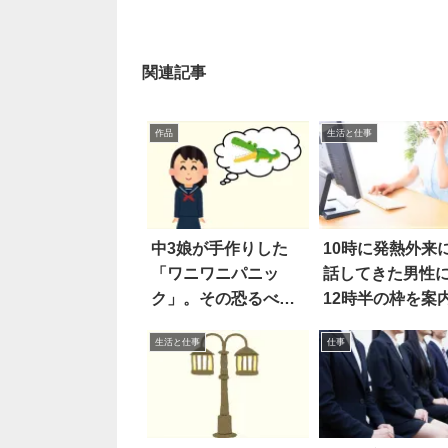
関連記事
作品
生活と仕事
中3娘が手作りした
10時に発熱外来
「ワニワニパニッ
話してきた男性
ク」。その恐るべき
12時半の枠を案
クオリティに、脱
たら…
生活と仕事
仕事
帽！！