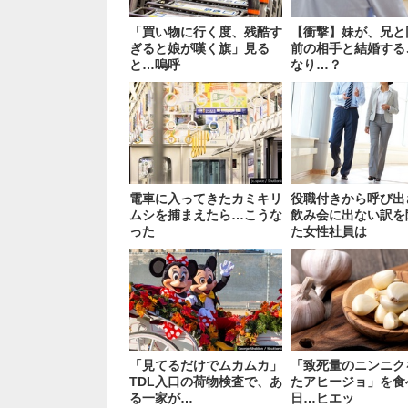
「買い物に行く度、残酷す
【衝撃】妹が、兄と
ぎると娘が嘆く旗」見る
前の相手と結婚する
と…嗚呼
なり…？
電車に入ってきたカミキリ
役職付きから呼び出
ムシを捕まえたら…こうな
飲み会に出ない訳を
った
た女性社員は
「見てるだけでムカムカ」
「致死量のニンニク
TDL入口の荷物検査で、あ
たアヒージョ」を食
る一家が…
日…ヒエッ