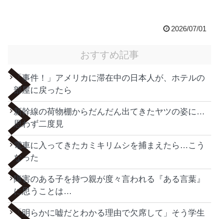
2026/07/01
おすすめ記事
「事件！」アメリカに滞在中の日本人が、ホテルの
部屋に戻ったら
新幹線の荷物棚からだんだん出てきたヤツの姿に…
思わず二度見
電車に入ってきたカミキリムシを捕まえたら…こう
なった
障害のある子を持つ親が度々言われる『ある言葉』
に思うことは…
「明らかに嘘だとわかる理由で欠席して」そう学生