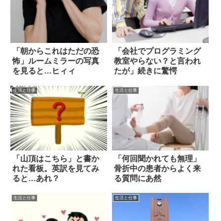
「朝からこれはただの恐
「会社でプログラミング
怖」ルームミラーの写真
教室やらない？と言われ
を見ると…ヒィィ
たが」続きに驚愕
生活と仕事
生活と仕事
「山頂はこちら」と書か
「何回聞かれても無理」
れた看板。英訳を見てみ
骨折中の患者からよく来
ると…あれ？
る質問にあ然
生活と仕事
生活と仕事