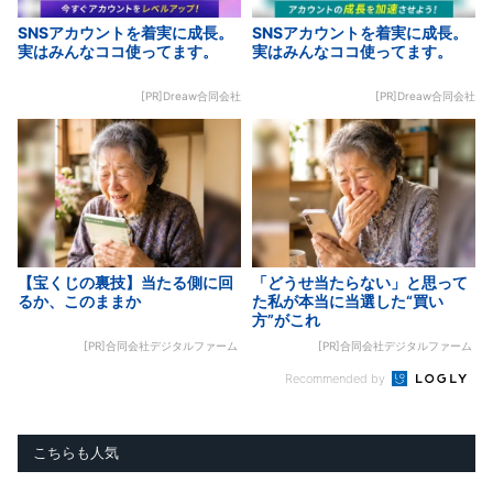
SNSアカウントを着実に成長。
SNSアカウントを着実に成長。
実はみんなココ使ってます。
実はみんなココ使ってます。
[PR]Dreaw合同会社
[PR]Dreaw合同会社
【宝くじの裏技】当たる側に回
「どうせ当たらない」と思って
るか、このままか
た私が本当に当選した“買い
方”がこれ
[PR]合同会社デジタルファーム
[PR]合同会社デジタルファーム
Recommended by
こちらも人気