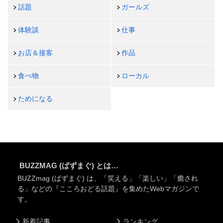
話題
ガールズ
体験談
仕事
お店＆接客
作品
食べ物
ローカル
ためになる
BUZZMAG (ばずまぐ) とは…
BUZZmag (ばずまぐ) は、「笑える」「楽しい」「癒され
る」などの『こころおどる話題』を集めたWebマガジンで
す。
新着記事
ランキング