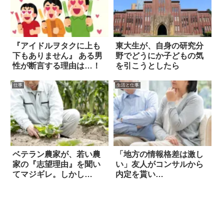
『アイドルヲタクに上も
東大生が、自身の研究分
下もありません』 ある男
野でどうにか子どもの気
性が断言する理由は…！
を引こうとしたら
仕事
生活と仕事
ベテラン農家が、若い農
「地方の情報格差は激し
家の『志望理由』を聞い
い」友人がコンサルから
てマジギレ。しかし…
内定を貰い…