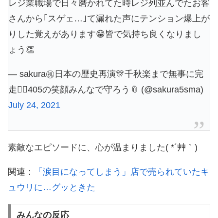
レジ業職場で日々磨かれてた時レジ列並んでたお客
さんから｢スゲェ…｣て漏れた声にテンション爆上が
りした覚えがあります😁皆で気持ち良くなりまし
ょう👏
— sakura㊗️日本の歴史再演🎊千秋楽まで無事に完
走🏃‍♀️405の笑顔みんなで守ろう📎 (@sakura5sma)
July 24, 2021
素敵なエピソードに、心が温まりました( *´艸｀)
関連：
「涙目になってしまう」店で売られていたキ
ュウリに…グッときた
みんなの反応