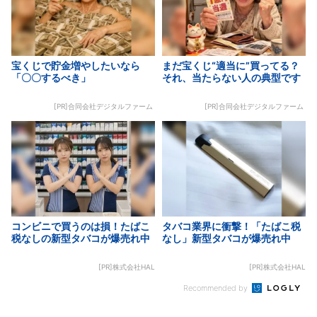
宝くじで貯金増やしたいなら
まだ宝くじ“適当に”買ってる？
「〇〇するべき」
それ、当たらない人の典型です
[PR]合同会社デジタルファーム
[PR]合同会社デジタルファーム
コンビニで買うのは損！たばこ
タバコ業界に衝撃！「たばこ税
税なしの新型タバコが爆売れ中
なし」新型タバコが爆売れ中
[PR]株式会社HAL
[PR]株式会社HAL
Recommended by