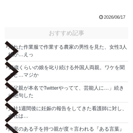
2026/06/17
おすすめ記事
汚れた作業服で作業する農家の男性を見た、女性3人
組が…えっ
16歳くらいの娘を叱り続ける外国人両親。ワケを聞
くと…マジか
「父親が本名でTwitterやってて、芸能人に…」続き
に絶句した
入社1週間後に妊娠の報告をしてきた看護師に対し、
会社は…
障害のある子を持つ親が度々言われる『ある言葉』