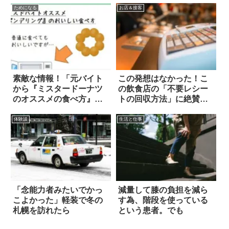
ためになる
お店＆接客
素敵な情報！「元バイト
この発想はなかった！こ
から『ミスタードーナツ
の飲食店の「不要レシー
のオススメの食べ方』を
トの回収方法」に絶賛の
ご紹介します」
声
体験談
生活と仕事
「念能力者みたいでかっ
減量して膝の負担を減ら
こよかった」軽装で冬の
す為、階段を使っている
札幌を訪れたら
という患者。でも