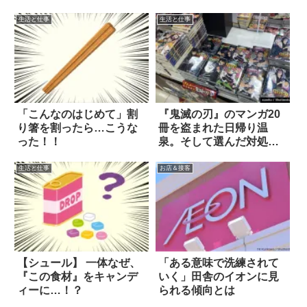
生活と仕事
生活と仕事
「こんなのはじめて」割
『鬼滅の刃』のマンガ20
り箸を割ったら…こうな
冊を盗まれた日帰り温
った！！
泉。そして選んだ対処法
は…
生活と仕事
お店＆接客
【シュール】 一体なぜ、
「ある意味で洗練されて
『この食材』をキャンデ
いく」田舎のイオンに見
ィーに…！？
られる傾向とは