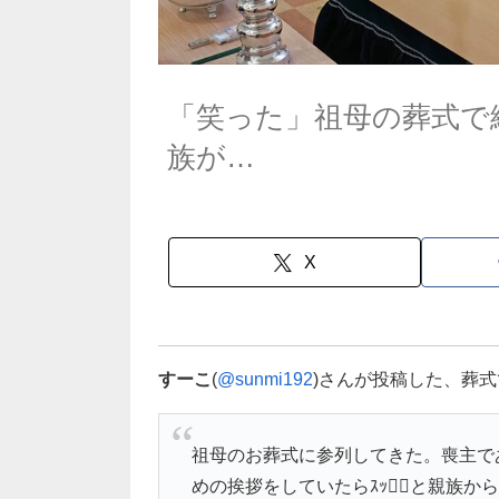
「笑った」祖母の葬式で
族が…
X
すーこ
(
@sunmi192
)さんが投稿した、葬
祖母のお葬式に参列してきた。喪主であ
めの挨拶をしていたらｽｯ🖐🏻と親