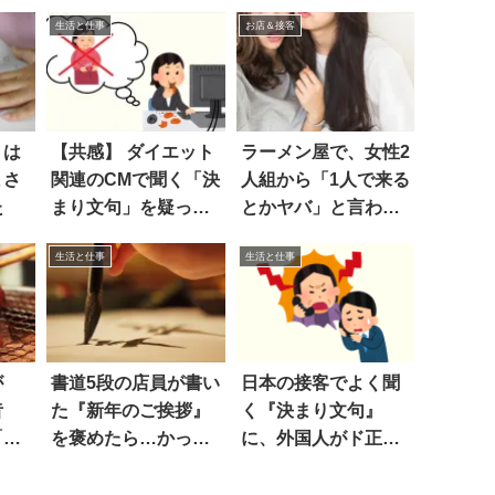
生活と仕事
お店＆接客
トは
【共感】 ダイエット
ラーメン屋で、女性2
まさ
関連のCMで聞く「決
人組から「1人で来る
た
まり文句」を疑って
とかヤバ」と言わ
たら…非情！
れ…
生活と仕事
生活と仕事
が
書道5段の店員が書い
日本の接客でよく聞
昔
た『新年のご挨拶』
く『決まり文句』
「昔
を褒めたら…かっけ
に、外国人がド正
ろ…
ぇ
論！