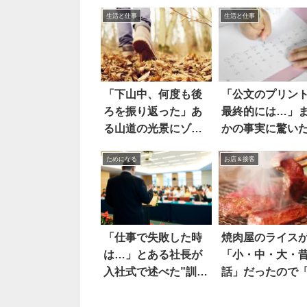
生活と仕事
生活と仕事
「下山中、何度も後
「公文のプリン
ろを振り返った」あ
最終的には…」
る山道の光景にゾク
かの事実に驚い
ッ
ためになる
お店＆接客
「仕事で失敗した時
焼肉屋のライス
は…」とある社長が
「小・中・大・
入社式で述べた”訓
話」だったので
示”に称賛の声
話」にしたとこ
(笑) 2枚