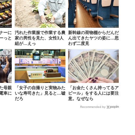
ナーに
汚れた作業服で作業する農
新幹線の荷物棚からだんだ
ーっと
家の男性を見た、女性3人
ん出てきたヤツの姿に…思
組が…えっ
わず二度見
た母親
「女子の自撮りと実物みた
「お金たくさん持ってるア
電車に
いな寿司きた」見ると…嘘
ピール」をする人には要注
だろ
意。なぜなら
Recommended by