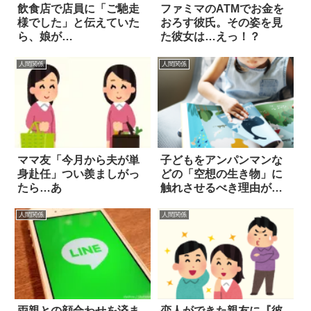
飲食店で店員に「ご馳走
ファミマのATMでお金を
様でした」と伝えていた
おろす彼氏。その姿を見
ら、娘が…
た彼女は…えっ！？
人間関係
人間関係
ママ友「今月から夫が単
子どもをアンパンマンな
身赴任」つい羨ましがっ
どの「空想の生き物」に
たら…あ
触れさせるべき理由が深
い
人間関係
人間関係
両親との顔合わせを済ま
恋人ができた親友に『彼