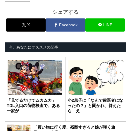
シェアする
X
Facebook
LINE
今、あなたにオススメの記事
「見てるだけでムカムカ」
小2息子に「なんで歯医者にな
TDL入口の荷物検査で、ある
ったの？」と聞かれ、答えた
一家が…
ら…え
「買い物に行く度、残酷すぎると娘が嘆く旗」