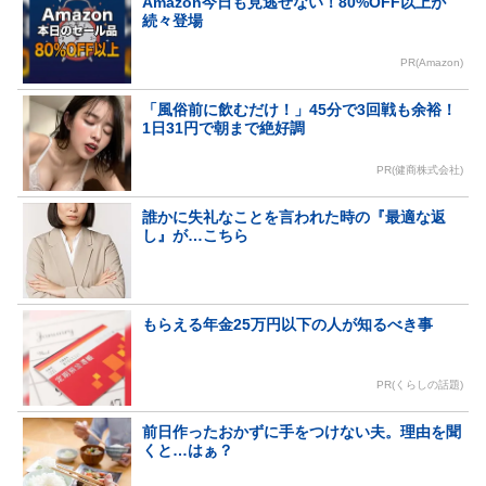
Amazon今日も見逃せない！80%OFF以上が
続々登場
PR(Amazon)
「風俗前に飲むだけ！」45分で3回戦も余裕！
1日31円で朝まで絶好調
PR(健商株式会社)
誰かに失礼なことを言われた時の『最適な返
し』が…こちら
もらえる年金25万円以下の人が知るべき事
PR(くらしの話題)
前日作ったおかずに手をつけない夫。理由を聞
くと…はぁ？