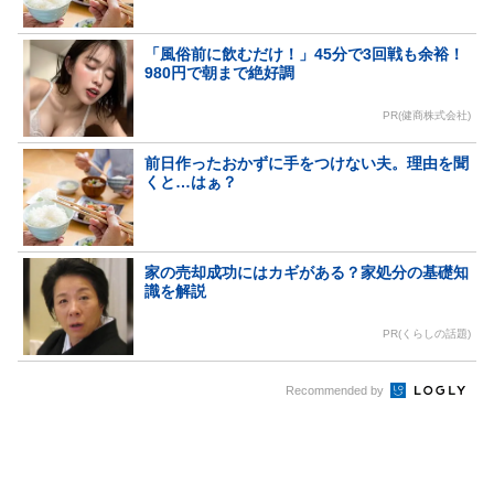
「風俗前に飲むだけ！」45分で3回戦も余裕！
980円で朝まで絶好調
PR(健商株式会社)
前日作ったおかずに手をつけない夫。理由を聞
くと…はぁ？
家の売却成功にはカギがある？家処分の基礎知
識を解説
PR(くらしの話題)
Recommended by