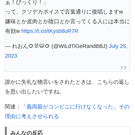
ぁ！びっくり！」
って、クソデカボイスで言葉通りに復唱しますw
嫌味とか皮肉とか陰口とか言ってくる人には本当に
有効w
https://t.co/tKysb8uR7R
— れおん🌻🐰🐯🌻 (@WiLdTiGeRandBBJ)
July 25,
2023
誰かに失礼な物言いをされたときは、こちらの返し
を思い出したいですね。
関連：
「義両親がコンビニに行けなくなった」その
理由に考えさせられる
みんなの反応