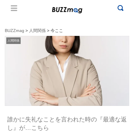
BUZZmag
>
人間関係
> 今ここ
人間関係
誰かに失礼なことを言われた時の『最適な返
し』が…こちら