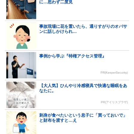
に…思わず二度見
事故現場に花を置いたら、通りすがりのオバサ
ンに話しかけられ…
事例から学ぶ『特権アクセス管理』
PR(KeeperSecurity)
【大人気】ひんやり冷感寝具で快適な睡眠をあ
なたに。
PR(アイリスプラザ)
刺身が食べたいという息子に「買っておいで」
と財布を渡すと…え