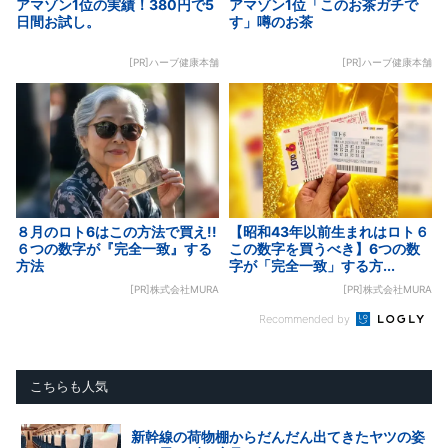
アマゾン1位の実績！380円で5
アマゾン1位「このお茶ガチで
日間お試し。
す」噂のお茶
[PR]ハーブ健康本舗
[PR]ハーブ健康本舗
８月のロト6はこの方法で買え!!
【昭和43年以前生まれはロト６
６つの数字が『完全一致』する
この数字を買うべき】6つの数
方法
字が「完全一致」する方...
[PR]株式会社MURA
[PR]株式会社MURA
Recommended by
こちらも人気
新幹線の荷物棚からだんだん出てきたヤツの姿