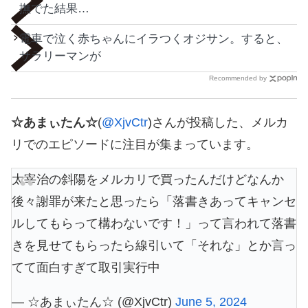
撫でた結果…
電車で泣く赤ちゃんにイラつくオジサン。すると、
サラリーマンが
Recommended by
☆あまぃたん☆
(
@XjvCtr
)さんが投稿した、メルカ
リでのエピソードに注目が集まっています。
太宰治の斜陽をメルカリで買ったんだけどなんか
後々謝罪が来たと思ったら「落書きあってキャンセ
ルしてもらって構わないです！」って言われて落書
きを見せてもらったら線引いて「それな」とか言っ
てて面白すぎて取引実行中
— ☆あまぃたん☆ (@XjvCtr)
June 5, 2024