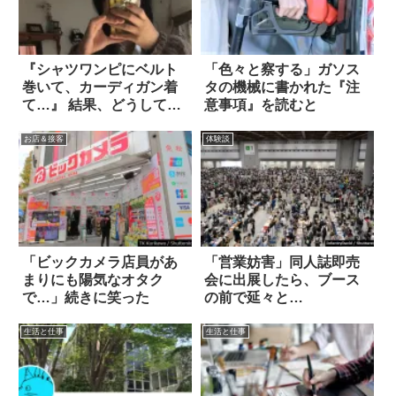
『シャツワンピにベルト
「色々と察する」ガソス
巻いて、カーディガン着
タの機械に書かれた『注
て…』 結果、どうしてこ
意事項』を読むと
うなった！？
お店＆接客
体験談
「ビックカメラ店員があ
「営業妨害」同人誌即売
まりにも陽気なオタク
会に出展したら、ブース
で…」続きに笑った
の前で延々と…
生活と仕事
生活と仕事