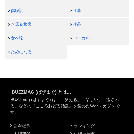
体験談
仕事
お店＆接客
作品
食べ物
ローカル
ためになる
BUZZMAG (ばずまぐ) とは…
BUZZmag (ばずまぐ) は、「笑える」「楽しい」「癒され
る」などの『こころおどる話題』を集めたWebマガジンで
す。
新着記事
ランキング
人間関係
生活と仕事