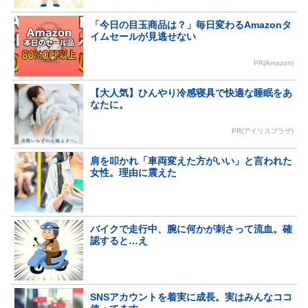
「今日の目玉商品は？」毎日変わるAmazonタ
イムセールが見逃せない
PR(Amazon)
【大人気】ひんやり冷感寝具で快適な睡眠をあ
なたに。
PR(アイリスプラザ)
肩を叩かれ「車両変えた方がいい」と言われた
女性。理由に震えた
バイクで走行中、腕に何かが刺さって流血。確
認すると…え
SNSアカウントを着実に成長。実はみんなココ