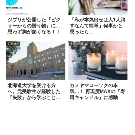
ジブリが公開した『ピク
「私が本気出せば人1人消
サーからの贈り物』に…
すなんて簡単」何事かと
思わず胸が熱くなる！！
思ったら…
注意喚起
生活と仕事
北海道大学を受ける方
カメヤマローソクの本
へ。元受験生が経験した
気…！ 再現度MAXの『寿
『失敗』から学ぶこと
司キャンドル』に感動
は…