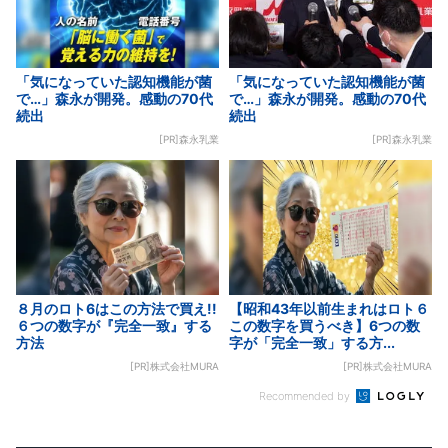
「気になっていた認知機能が菌
「気になっていた認知機能が菌
で…」森永が開発。感動の70代
で…」森永が開発。感動の70代
続出
続出
[PR]森永乳業
[PR]森永乳業
８月のロト6はこの方法で買え!!
【昭和43年以前生まれはロト６
６つの数字が『完全一致』する
この数字を買うべき】6つの数
方法
字が「完全一致」する方...
[PR]株式会社MURA
[PR]株式会社MURA
Recommended by