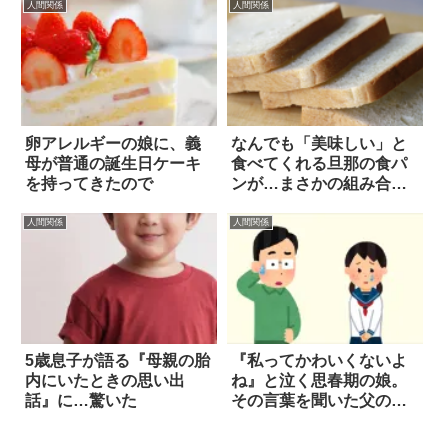
人間関係
人間関係
卵アレルギーの娘に、義
なんでも「美味しい」と
母が普通の誕生日ケーキ
食べてくれる旦那の食パ
を持ってきたので
ンが…まさかの組み合わ
せ(笑)
人間関係
人間関係
5歳息子が語る『母親の胎
『私ってかわいくないよ
内にいたときの思い出
ね』と泣く思春期の娘。
話』に…驚いた
その言葉を聞いた父の返
答は？