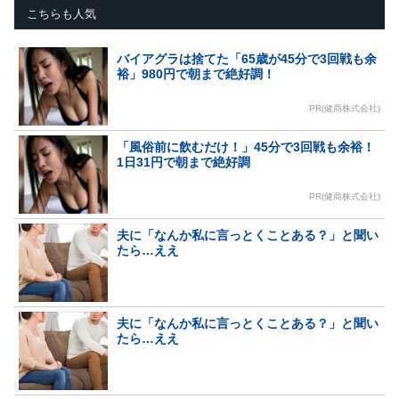
こちらも人気
バイアグラは捨てた「65歳が45分で3回戦も余
裕」980円で朝まで絶好調！
PR(健商株式会社)
「風俗前に飲むだけ！」45分で3回戦も余裕！
1日31円で朝まで絶好調
PR(健商株式会社)
夫に「なんか私に言っとくことある？」と聞い
たら…ええ
夫に「なんか私に言っとくことある？」と聞い
たら…ええ