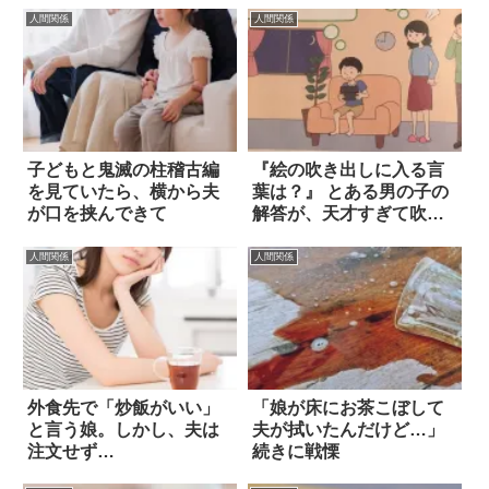
人間関係
人間関係
子どもと鬼滅の柱稽古編
『絵の吹き出しに入る言
を見ていたら、横から夫
葉は？』 とある男の子の
が口を挟んできて
解答が、天才すぎて吹い
た！
人間関係
人間関係
外食先で「炒飯がいい」
「娘が床にお茶こぼして
と言う娘。しかし、夫は
夫が拭いたんだけど…」
注文せず…
続きに戦慄