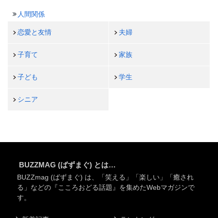
人間関係
恋愛と友情
夫婦
子育て
家族
子ども
学生
シニア
BUZZMAG (ばずまぐ) とは…
BUZZmag (ばずまぐ) は、「笑える」「楽しい」「癒され
る」などの『こころおどる話題』を集めたWebマガジンで
す。