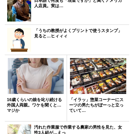
日本語で何度も「現金ですか」と聞くアメリカ
人店員。実は…
「うちの教授がよくプリントで使うスタンプ」
見ると…ヒィィィ
16歳くらいの娘を叱り続ける
「イラッ」惣菜コーナーにス
外国人両親。ワケを聞くと…
ーツの男たちがぼーっと立っ
マジか
ていて…
汚れた作業服で作業する農家の男性を見た、女
性3人組が…えっ