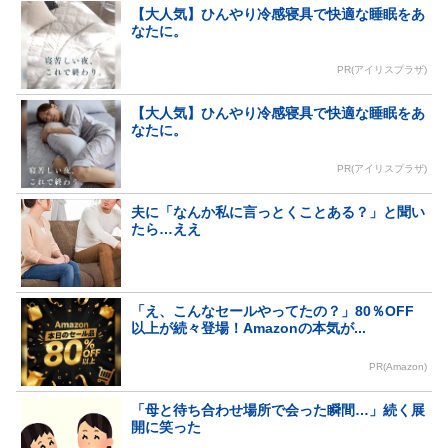
【大人気】ひんやり冷感寝具で快適な睡眠をあ
なたに。
PR(アイリスプラザ)
【大人気】ひんやり冷感寝具で快適な睡眠をあ
なたに。
PR(アイリスプラザ)
夫に「なんか私に言っとくことある？」と聞い
たら…ええ
「え、こんなセールやってたの？」80％OFF
以上が続々登場！Amazonの本気が...
PR(Amazon)
「母と待ち合わせ場所で会った瞬間…」続く展
開に笑った