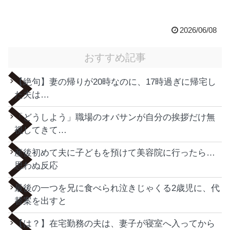
2026/06/08
おすすめ記事
【絶句】妻の帰りが20時なのに、17時過ぎに帰宅し
た夫は…
「どうしよう」職場のオバサンが自分の挨拶だけ無
視してきて…
産後初めて夫に子どもを預けて美容院に行ったら…
思わぬ反応
最後の一つを兄に食べられ泣きじゃくる2歳児に、代
替案を出すと
【は？】在宅勤務の夫は、妻子が寝室へ入ってから