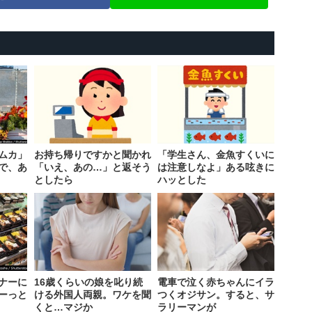
ムカ」
お持ち帰りですかと聞かれ
「学生さん、金魚すくいに
査で、あ
「いえ、あの…」と返そう
は注意しなよ」ある呟きに
としたら
ハッとした
ナーに
16歳くらいの娘を叱り続
電車で泣く赤ちゃんにイラ
ーっと
ける外国人両親。ワケを聞
つくオジサン。すると、サ
くと…マジか
ラリーマンが