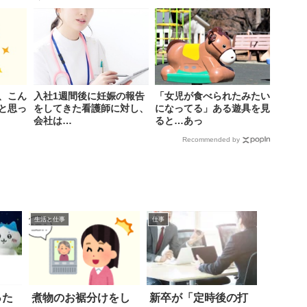
、こん
入社1週間後に妊娠の報告
「女児が食べられたみたい
と思っ
をしてきた看護師に対し、
になってる」ある遊具を見
会社は…
ると…あっ
Recommended by
生活と仕事
仕事
った
煮物のお裾分けをし
新卒が「定時後の打