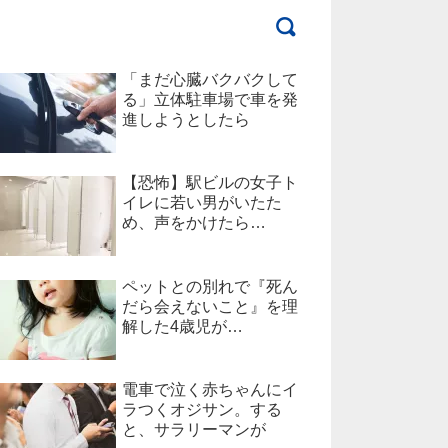
「まだ心臓バクバクして
る」立体駐車場で車を発
進しようとしたら
【恐怖】駅ビルの女子ト
イレに若い男がいたた
め、声をかけたら…
ペットとの別れで『死ん
だら会えないこと』を理
解した4歳児が…
電車で泣く赤ちゃんにイ
ラつくオジサン。する
と、サラリーマンが