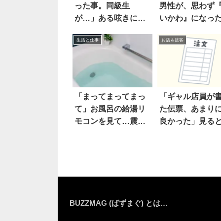
った事。同級生
男性が、思わず
が…」ある呟きにゾ
いかわ』になっ
ッとした
ケは
生活と仕事
お店＆接客
「まってまってまっ
「ギャル店員が
て」お風呂の給湯リ
た伝票、あまり
モコンを見て…震え
良かった」見る
た
BUZZMAG (ばずまぐ) とは…