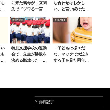
『ち
に来た義母が…玄関
ち合わせはおかし
たワ
先で『ジワる一言』
い」と言い続けた結
を放った！！
果…
生活と仕事
生活と仕事
書い
特別支援学校の運動
「子どもは様々だ
にも
会で、先生が勝敗を
な」マックで大泣き
と…
決める際放った一言
する子を見た同年代
に絶句
の子が…
新着記事