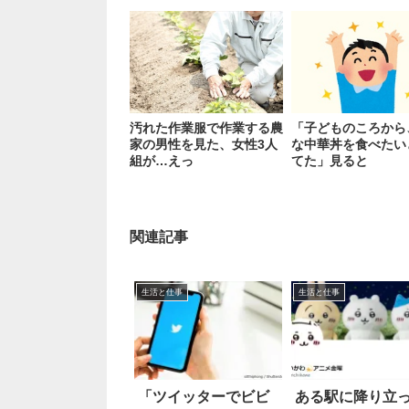
汚れた作業服で作業する農
「子どものころから
家の男性を見た、女性3人
な中華丼を食べたい
組が…えっ
てた」見ると
関連記事
生活と仕事
生活と仕事
「ツイッターでビビ
ある駅に降り立