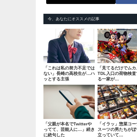
今、あなたにオススメの記事
「これは私の努力不足では
「見てるだけでムカ
ない」長崎の高校生が…ハ
TDL入口の荷物検
ッとする主張
る一家が…
「父親が本名でTwitterや
「イラッ」惣菜コー
ってて、芸能人に…」続き
スーツの男たちがぼ
に絶句した
立っていて…