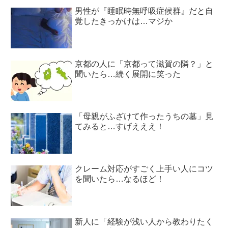
男性が『睡眠時無呼吸症候群』だと自
覚したきっかけは…マジか
京都の人に「京都って滋賀の隣？」と
聞いたら…続く展開に笑った
「母親がふざけて作ったうちの墓」見
てみると…すげえええ！
クレーム対応がすごく上手い人にコツ
を聞いたら…なるほど！
新人に「経験が浅い人から教わりたく