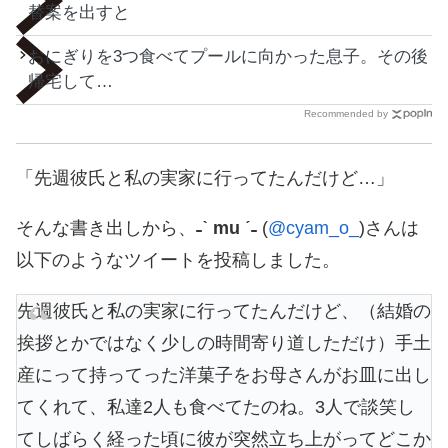
替案を出すと
おにぎりを3つ食べてプールに向かった息子。その後
帰宅して…
Recommended by
「先週彼氏と私の実家に行ってたんだけど…」
そんな書き出しから、
˗ˋ mu ˊ˗
(
@cyam_o_
)さんは
以下のようなツイートを投稿しました。
先週彼氏と私の実家に行ってたんだけど、（結婚の
挨拶とかではなく少しの時間寄り道しただけ）手土
産にって持ってった洋菓子をお母さんがお皿に出し
てくれて、私達2人も食べてたのね。3人で談笑し
てしばらく経った頃に彼が突然立ち上がってどこか