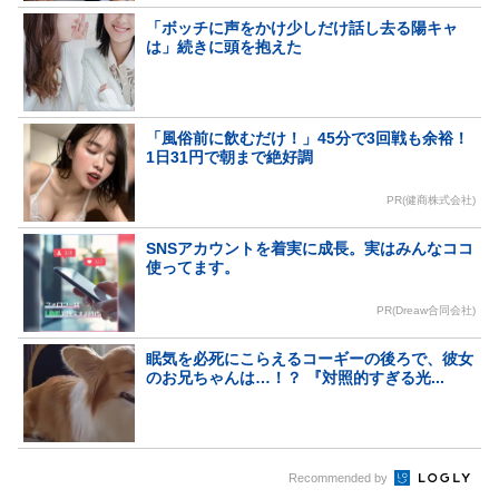
「ボッチに声をかけ少しだけ話し去る陽キャ
は」続きに頭を抱えた
「風俗前に飲むだけ！」45分で3回戦も余裕！
1日31円で朝まで絶好調
PR(健商株式会社)
SNSアカウントを着実に成長。実はみんなココ
使ってます。
PR(Dreaw合同会社)
眠気を必死にこらえるコーギーの後ろで、彼女
のお兄ちゃんは…！？ 『対照的すぎる光...
Recommended by