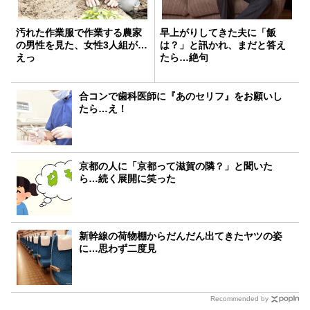
汚れた作業服で作業する農家
早上がりしてきた夫に「飯
の男性を見た、女性3人組が…
は？」と訊かれ、まだと答え
えっ
たら…絶句
合コンで歯科医師に『あのセリフ』をお願いし
たら…え！
京都の人に「京都って滋賀の隣？」と聞いた
ら…続く展開に笑った
新幹線の荷物棚からだんだん出てきたヤツの姿
に…思わず二度見
Recommended by