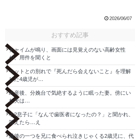
2026/06/07
おすすめ記事
チャイムが鳴り、画面には見覚えのない高齢女性
が。用件を聞くと
ペットとの別れで『死んだら会えないこと』を理解
した4歳児が…
出産後、分娩台で気絶するように眠った妻。傍にい
た夫は…
小2息子に「なんで歯医者になったの？」と聞かれ、
答えたら…え
最後の一つを兄に食べられ泣きじゃくる2歳児に、代