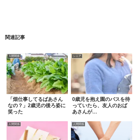
関連記事
人間関係
シニア
「畑仕事してるばあさん
0歳児を抱え園のバスを待
なの？」2歳児の後ろ姿に
っていたら、友人のおば
笑った
あさんが…
人間関係
人間関係