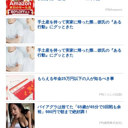
PR(Amazon)
手土産を持って実家に帰った際…彼氏の『ある
行動』にグッときた
手土産を持って実家に帰った際…彼氏の『ある
行動』にグッときた
もらえる年金25万円以下の人が知るべき事
PR(くらしの話題)
バイアグラは捨てた「65歳が45分で3回戦も余
裕」980円で朝まで絶好調！
PR(健商株式会社)