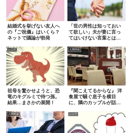
結婚式を挙げない友人へ
「世の男性は知っておい
の『ご祝儀』はいくら？
て欲しい」夫が妻に言っ
ネットで議論が勃発
てはいけない言葉とは…
シニア
人間関係
祖母を驚かせようと、恐
『聞こえてるからな』 洋
竜のキグルミで待つ孫。
食屋で騒ぐ息子を横目
結果…まさかの展開！
に、隣のカップルが話し
ていた内容は？
人間関係
シニア