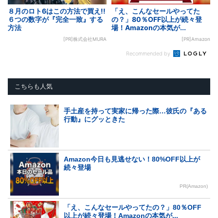
８月のロト6はこの方法で買え!!
「え、こんなセールやってた
６つの数字が『完全一致』する
の？」80％OFF以上が続々登
方法
場！Amazonの本気が...
[PR]株式会社MURA
[PR]Amazon
Recommended by
こちらも人気
手土産を持って実家に帰った際…彼氏の『ある
行動』にグッときた
Amazon今日も見逃せない！80%OFF以上が
続々登場
PR(Amazon)
「え、こんなセールやってたの？」80％OFF
以上が続々登場！Amazonの本気が...