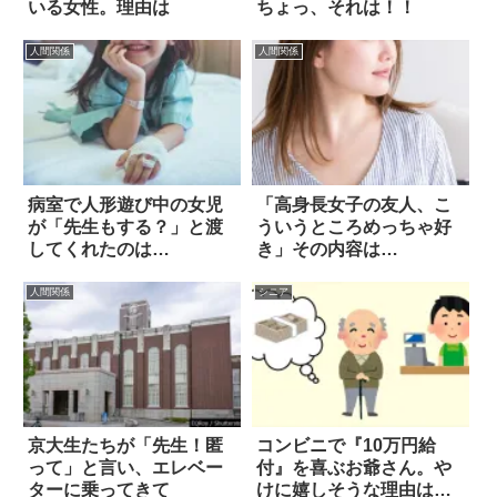
いる女性。理由は
ちょっ、それは！！
人間関係
人間関係
病室で人形遊び中の女児
「高身長女子の友人、こ
が「先生もする？」と渡
ういうところめっちゃ好
してくれたのは…
き」その内容は…
人間関係
シニア
京大生たちが「先生！匿
コンビニで『10万円給
って」と言い、エレベー
付』を喜ぶお爺さん。や
ターに乗ってきて
けに嬉しそうな理由は…