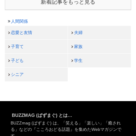
新着記事をもっと見る
人間関係
恋愛と友情
夫婦
子育て
家族
子ども
学生
シニア
BUZZMAG (ばずまぐ) とは…
BUZZmag (ばずまぐ) は、「笑える」「楽しい」「癒され
る」などの『こころおどる話題』を集めたWebマガジンで
す。