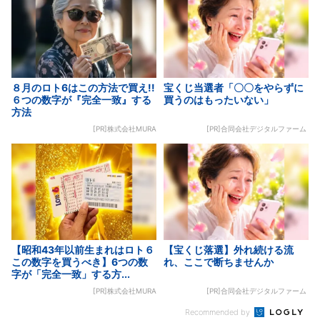
８月のロト6はこの方法で買え!!
宝くじ当選者「〇〇をやらずに
６つの数字が『完全一致』する
買うのはもったいない」
方法
[PR]株式会社MURA
[PR]合同会社デジタルファーム
【昭和43年以前生まれはロト６
【宝くじ落選】外れ続ける流
この数字を買うべき】6つの数
れ、ここで断ちませんか
字が「完全一致」する方...
[PR]株式会社MURA
[PR]合同会社デジタルファーム
Recommended by