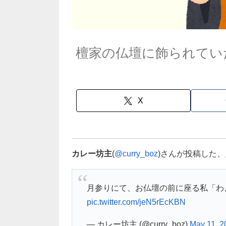
檀家の仏壇に飾られてい
X
カレー坊主
(
@curry_boz
)さんが投稿した
月参りにて、お仏壇の前に座る私「わ
pic.twitter.com/jeN5rEcKBN
— カレー坊主 (@curry_boz)
May 11, 2