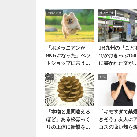
生活と仕事
生活と仕事
「ポメラニアンが
JR九州の『こど
9KGになった」ペッ
でかけきっぷ150
トショップに言う
に書かれた文が
と…え！
高
作品
作品
「本物と見間違える
「キモすぎて禁
ほど」ある松ぼっく
きそう」友人に
りの正体に衝撃を受
コスの吸い殻を
けた
たら…