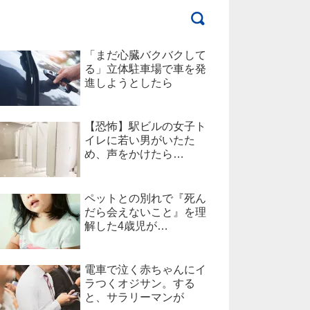
「まだ心臓バクバクして
る」立体駐車場で車を発
進しようとしたら
【恐怖】駅ビルの女子ト
イレに若い男がいたた
め、声をかけたら…
ペットとの別れで『死ん
だら会えないこと』を理
解した4歳児が…
電車で泣く赤ちゃんにイ
ラつくオジサン。する
と、サラリーマンが