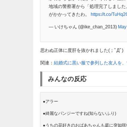
地域の警察署から「処理完了しました
がかかってきたわ。
https://t.co/TuHq
— いけちゃん (@ike_chan_2013)
May 
思わぬ正体に度肝を抜かれました(；ﾟДﾟ)
関連：
結婚式に黒い服で参列した友人を、
みんなの反応
●アラー
●綺麗なパンジーですね(知らないふり)
●うちの花好きのおばあちゃんも庭に突如咲