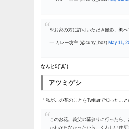
※お家の方に許可いただき撮影、調べ
— カレー坊主 (@curry_boz)
May 11, 2
なんとΣ(ﾟДﾟ)
アツミゲシ
「私がこの花のことをTwitterで知った
このお花。義父の墓参りに行ったら、
かわからなかったから、くわしい住所