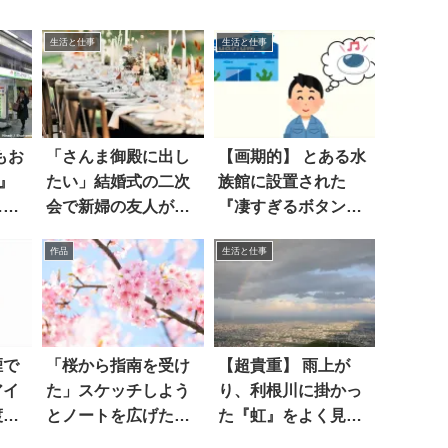
生活と仕事
生活と仕事
もお
「さんま御殿に出し
【画期的】 とある水
』
たい」結婚式の二次
族館に設置された
…最
会で新婦の友人が…
『凄すぎるボタン』
とは…！？
作品
生活と仕事
煙で
「桜から指南を受け
【超貴重】 雨上が
アイ
た」スケッチしよう
り、利根川に掛かっ
渡し
とノートを広げた
た『虹』をよく見た
ら…
ら…すげえ！！