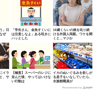
う」日
「学生さん、金魚すくいに
16歳くらいの娘を叱り続
なぜ
は注意しなよ」ある呟きに
ける外国人両親。ワケを聞
ハッとした
くと…マジか
にイラ
【極意】スーパーのレジに
イカのぬいぐるみを欲しが
と、サ
並んだ後、やってはいけな
る息子をいなしていたら、
い行動は
水族館職員が
Recommended by