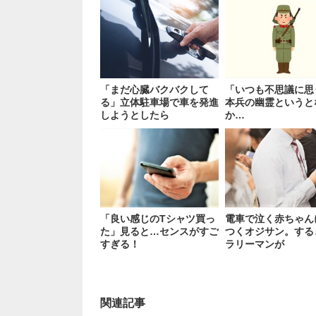
「まだ心臓バクバクして
「いつも不思議に思
る」立体駐車場で車を発進
本兵の幽霊というと
しようとしたら
か…
「良い感じのTシャツ買っ
電車で泣く赤ちゃん
た」見ると…センスがすご
つくオジサン。する
すぎる！
ラリーマンが
関連記事