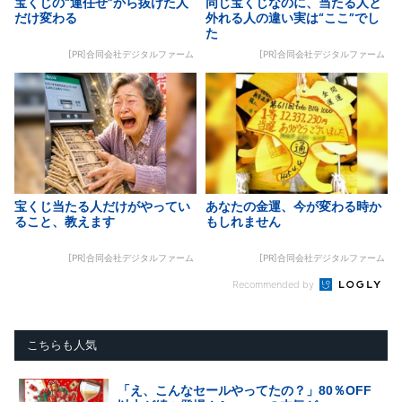
宝くじの“運任せ”から抜けた人
同じ宝くじなのに、当たる人と
だけ変わる
外れる人の違い実は“ここ”でし
た
[PR]合同会社デジタルファーム
[PR]合同会社デジタルファーム
宝くじ当たる人だけがやってい
あなたの金運、今が変わる時か
ること、教えます
もしれません
[PR]合同会社デジタルファーム
[PR]合同会社デジタルファーム
Recommended by
こちらも人気
「え、こんなセールやってたの？」80％OFF