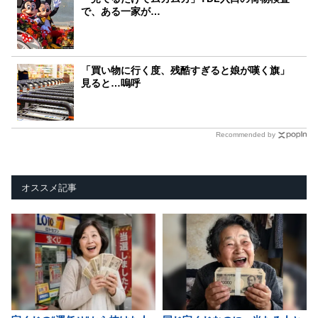
で、ある一家が…
「買い物に行く度、残酷すぎると娘が嘆く旗」
見ると…嗚呼
Recommended by
オススメ記事