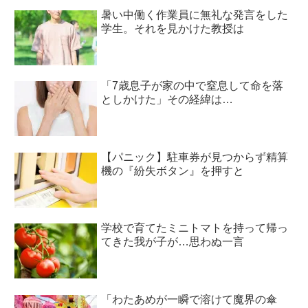
暑い中働く作業員に無礼な発言をした
学生。それを見かけた教授は
「7歳息子が家の中で窒息して命を落
としかけた」その経緯は…
【パニック】駐車券が見つからず精算
機の『紛失ボタン』を押すと
学校で育てたミニトマトを持って帰っ
てきた我が子が…思わぬ一言
「わたあめが一瞬で溶けて魔界の傘