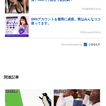
PR(健商株式会社)
SNSアカウントを着実に成長。実はみんなココ
使ってます。
PR(Dreaw合同会社)
Recommended by
関連記事
生活と仕事
生活と仕事