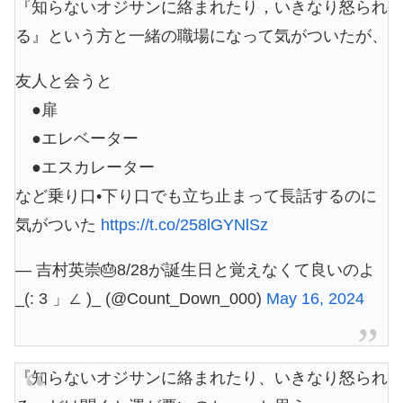
『知らないオジサンに絡まれたり，いきなり怒られ
る』という方と一緒の職場になって気がついたが、
友人と会うと
●扉
●エレベーター
●エスカレーター
など乗り口•下り口でも立ち止まって長話するのに
気がついた
https://t.co/258lGYNlSz
— 吉村英崇🎂8/28が誕生日と覚えなくて良いのよ
_(: 3 」∠ )_ (@Count_Down_000)
May 16, 2024
『知らないオジサンに絡まれたり、いきなり怒られ