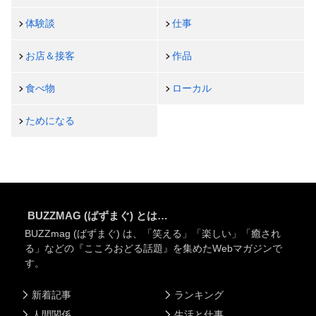
体験談
仕事
お店＆接客
作品
食べ物
ローカル
ためになる
BUZZMAG (ばずまぐ) とは…
BUZZmag (ばずまぐ) は、「笑える」「楽しい」「癒され
る」などの『こころおどる話題』を集めたWebマガジンで
す。
新着記事
ランキング
人間関係
生活と仕事