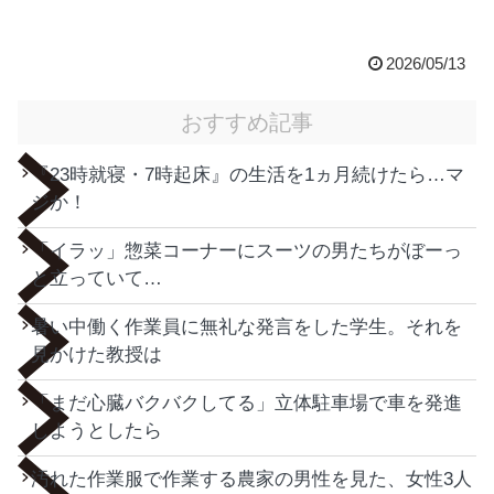
2026/05/13
おすすめ記事
『23時就寝・7時起床』の生活を1ヵ月続けたら…マ
ジか！
「イラッ」惣菜コーナーにスーツの男たちがぼーっ
と立っていて…
暑い中働く作業員に無礼な発言をした学生。それを
見かけた教授は
「まだ心臓バクバクしてる」立体駐車場で車を発進
しようとしたら
汚れた作業服で作業する農家の男性を見た、女性3人