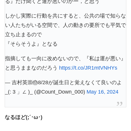
る』だけ聞くと運が悪いのかー，と思う
しかし実際に行動を共にすると、公共の場で知らな
い人たちがいる空間で、人の動きの要所でも平気で
立ち止まるので
『そらそうよ』となる
指摘しても一向に改めないので、『私は運が悪い』
と思うままなのだろう
https://t.co/JR1mtVNHYs
— 吉村英崇🎂8/28が誕生日と覚えなくて良いのよ
_(: 3 」∠ )_ (@Count_Down_000)
May 16, 2024
なるほど(;´･ω･)