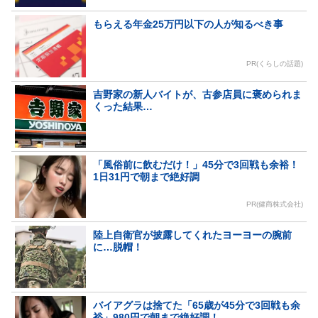
もらえる年金25万円以下の人が知るべき事
PR(くらしの話題)
吉野家の新人バイトが、古参店員に褒められま
くった結果…
「風俗前に飲むだけ！」45分で3回戦も余裕！
1日31円で朝まで絶好調
PR(健商株式会社)
陸上自衛官が披露してくれたヨーヨーの腕前
に…脱帽！
バイアグラは捨てた「65歳が45分で3回戦も余
裕」980円で朝まで絶好調！