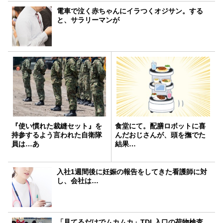
電車で泣く赤ちゃんにイラつくオジサン。する
と、サラリーマンが
『使い慣れた裁縫セット』を
食堂にて。配膳ロボットに喜
持参するよう言われた自衛隊
んだおじさんが、頭を撫でた
員は…あ
結果…
入社1週間後に妊娠の報告をしてきた看護師に対
し、会社は…
「見てるだけでムカムカ」TDL入口の荷物検査