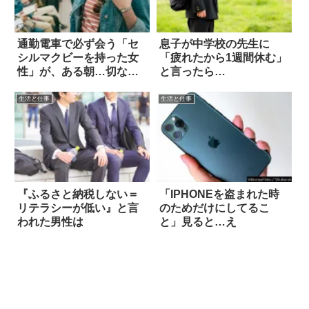
通勤電車で必ず会う「セ
息子が中学校の先生に
シルマクビーを持った女
「疲れたから1週間休む」
性」が、ある朝…切ない
と言ったら…
話
生活と仕事
生活と仕事
『ふるさと納税しない＝
「IPHONEを盗まれた時
リテラシーが低い』と言
のためだけにしてるこ
われた男性は
と」見ると…え