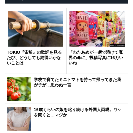
TOKIO『宙船』の歌詞を見る
「わたあめが一瞬で溶けて魔
たび、どうしても納得いかな
界の傘に」投稿写真に16万い
いことは
いね
学校で育てたミニトマトを持って帰ってきた我
が子が…思わぬ一言
16歳くらいの娘を叱り続ける外国人両親。ワケ
を聞くと…マジか