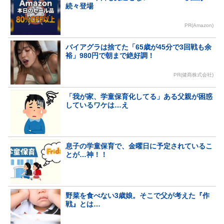
続々登場
PR(Amazon)
バイアグラは捨てた「65歳が45分で3回戦も余
裕」980円で朝まで絶好調！
PR(健商株式会社)
「我が家、学童保育化してる」ある父親が困惑
しているワケは…え
息子の学童保育で、金曜日に予定されているこ
とが…神！！
野菜を食べない3歳娘。そこで父が考えた『作
戦』とは…