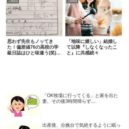
人間関係
人間関係
思わず先生もノッてき
「地味に嬉しい」結婚し
た！偏差値76の高校の学
て以降『しなくなったこ
級日誌はひと味違う(笑) 4
と』に共感続々
枚
「OK牧場に行ってくる」と家を出た
妻。その後3時間帰らず…
出産後、分娩台で気絶するように眠っ