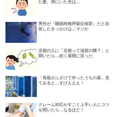
た妻。傍にいた夫は…
男性が『睡眠時無呼吸症候群』だと自
覚したきっかけは…マジか
京都の人に「京都って滋賀の隣？」と
聞いたら…続く展開に笑った
「母親がふざけて作ったうちの墓」見
てみると…すげえええ！
クレーム対応がすごく上手い人にコツ
を聞いたら…なるほど！