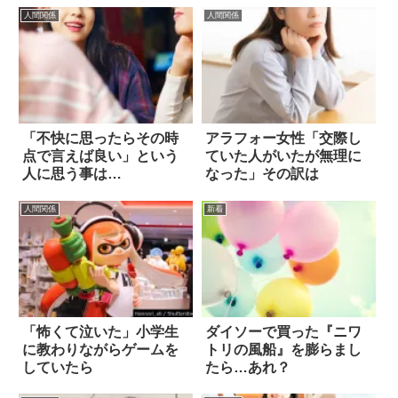
人間関係
人間関係
「不快に思ったらその時
アラフォー女性「交際し
点で言えば良い」という
ていた人がいたが無理に
人に思う事は…
なった」その訳は
人間関係
新着
「怖くて泣いた」小学生
ダイソーで買った『ニワ
に教わりながらゲームを
トリの風船』を膨らまし
していたら
たら…あれ？