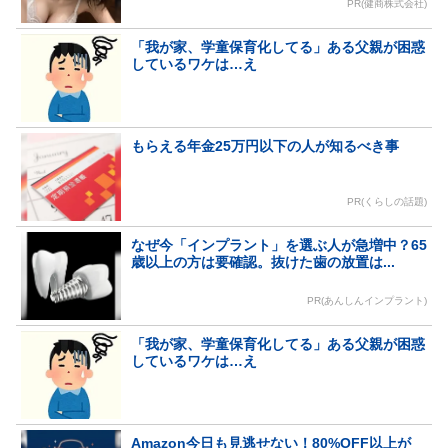
PR(健商株式会社)
「我が家、学童保育化してる」ある父親が困惑
しているワケは…え
もらえる年金25万円以下の人が知るべき事
PR(くらしの話題)
なぜ今「インプラント」を選ぶ人が急増中？65
歳以上の方は要確認。抜けた歯の放置は...
PR(あんしんインプラント)
「我が家、学童保育化してる」ある父親が困惑
しているワケは…え
Amazon今日も見逃せない！80%OFF以上が