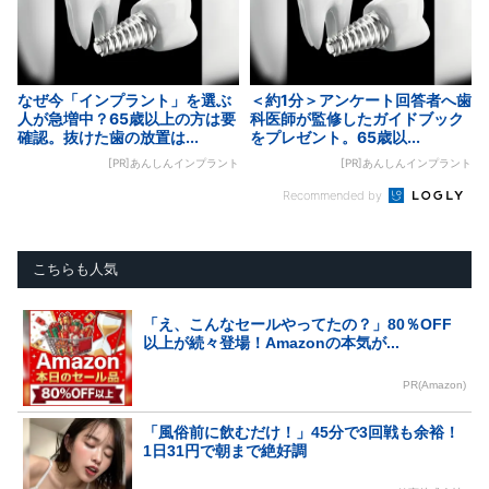
なぜ今「インプラント」を選ぶ
＜約1分＞アンケート回答者へ歯
人が急増中？65歳以上の方は要
科医師が監修したガイドブック
確認。抜けた歯の放置は...
をプレゼント。65歳以...
[PR]あんしんインプラント
[PR]あんしんインプラント
Recommended by
こちらも人気
「え、こんなセールやってたの？」80％OFF
以上が続々登場！Amazonの本気が...
PR(Amazon)
「風俗前に飲むだけ！」45分で3回戦も余裕！
1日31円で朝まで絶好調