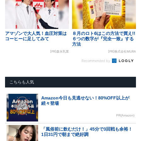
アマゾンで大人気！血圧対策は
８月のロト6はこの方法で買え!!
コーヒーに足してみて
６つの数字が『完全一致』する
方法
[PR]森永乳業
[PR]株式会社MURA
Recommended by
こちらも人気
Amazon今日も見逃せない！80%OFF以上が
続々登場
PR(Amazon)
「風俗前に飲むだけ！」45分で3回戦も余裕！
1日31円で朝まで絶好調