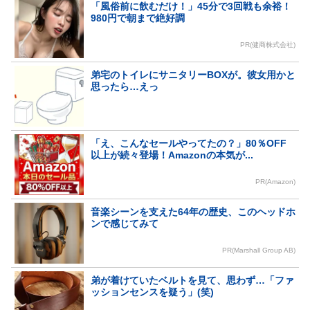
「風俗前に飲むだけ！」45分で3回戦も余裕！
980円で朝まで絶好調
PR(健商株式会社)
弟宅のトイレにサニタリーBOXが。彼女用かと
思ったら…えっ
「え、こんなセールやってたの？」80％OFF
以上が続々登場！Amazonの本気が...
PR(Amazon)
音楽シーンを支えた64年の歴史、このヘッドホ
ンで感じてみて
PR(Marshall Group AB)
弟が着けていたベルトを見て、思わず…「ファ
ッションセンスを疑う」(笑)