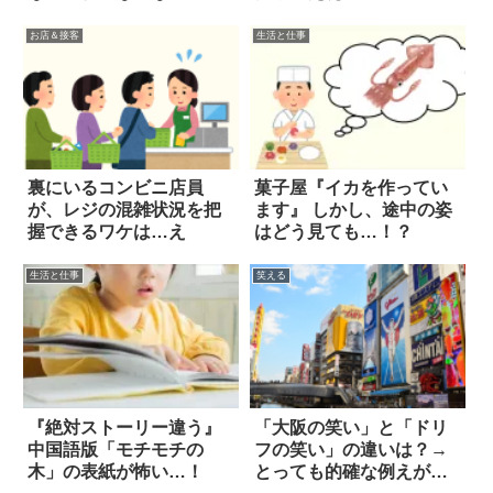
(笑)
お店＆接客
生活と仕事
裏にいるコンビニ店員
菓子屋『イカを作ってい
が、レジの混雑状況を把
ます』 しかし、途中の姿
握できるワケは…え
はどう見ても…！？
生活と仕事
笑える
『絶対ストーリー違う』
「大阪の笑い」と「ドリ
中国語版「モチモチの
フの笑い」の違いは？→
木」の表紙が怖い…！
とっても的確な例えが話