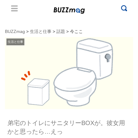
BUZZmag
>
生活と仕事
>
話題
> 今ここ
生活と仕事
弟宅のトイレにサニタリーBOXが。彼女用
かと思ったら…えっ