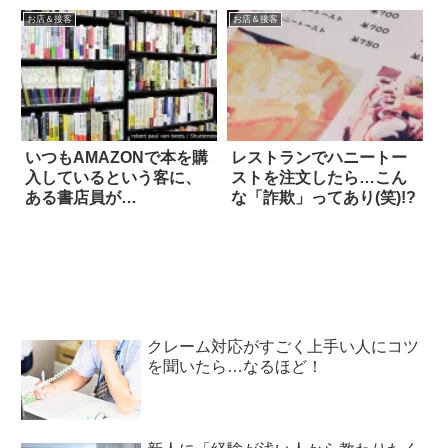
題に
お店＆接客
お店＆接客
いつもAMAZONで本を購
レストランでハニートー
入しているという客に、
ストを注文したら…こん
ある書店員が…
な「詐欺」ってあり(笑)!?
クレーム対応がすごく上手い人にコツ
を聞いたら…なるほど！