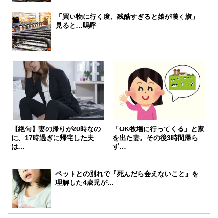
「買い物に行く度、残酷すぎると娘が嘆く旗」
見ると…嗚呼
【絶句】妻の帰りが20時なの
「OK牧場に行ってくる」と家
に、17時過ぎに帰宅した夫
を出た妻。その後3時間帰ら
は…
ず…
ペットとの別れで『死んだら会えないこと』を
理解した4歳児が…