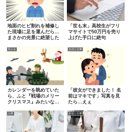
地面のヒビ割れを補修し
「世も末」高校生がフリ
た現場に足を運んだら…
マサイトで50万円を売り
まさかの光景に絶望した
上げた手口に絶句
笑える
生活と仕事
カレンダーを眺めていた
「彼女ができました！ 名
ら、ふと『戦場のメリー
前はマキです」写真を見
クリスマス』みたいな言
たら…えぇ
葉を発見した
仕事
生活と仕事