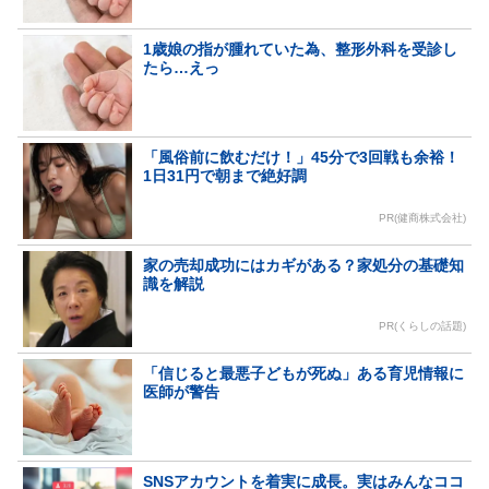
1歳娘の指が腫れていた為、整形外科を受診し
たら…えっ
「風俗前に飲むだけ！」45分で3回戦も余裕！
1日31円で朝まで絶好調
PR(健商株式会社)
家の売却成功にはカギがある？家処分の基礎知
識を解説
PR(くらしの話題)
「信じると最悪子どもが死ぬ」ある育児情報に
医師が警告
SNSアカウントを着実に成長。実はみんなココ