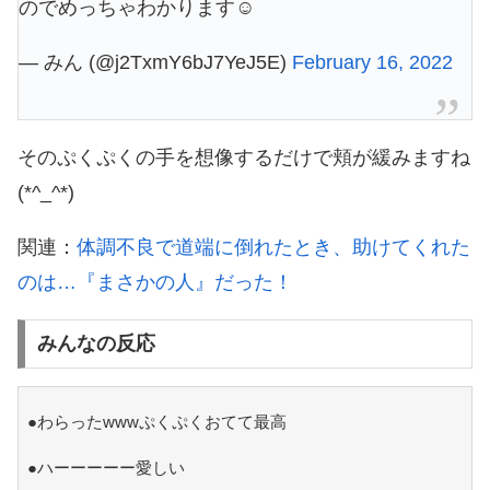
のでめっちゃわかります☺️
— みん (@j2TxmY6bJ7YeJ5E)
February 16, 2022
そのぷくぷくの手を想像するだけで頬が緩みますね
(*^_^*)
関連：
体調不良で道端に倒れたとき、助けてくれた
のは…『まさかの人』だった！
みんなの反応
●わらったwwwぷくぷくおてて最高
●ハーーーーー愛しい