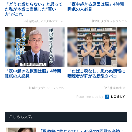
「どうせ当たらない」と思って
「夜中起きる原因は脳」4時間
た私が本当に当選した“買い
睡眠の人必見
方”がこれ
[PR]合同会社デジタルファーム
[PR]ビタブリッドジャパン
「夜中起きる原因は脳」4時間
「たばこ税なし」思わぬ朗報に
睡眠の人必見
喫煙者が群がる新型タバコ
[PR]ビタブリッドジャパン
[PR]株式会社HAL
Recommended by
こちらも人気
「風俗前に飲むだけ！」45分で3回戦も余裕！