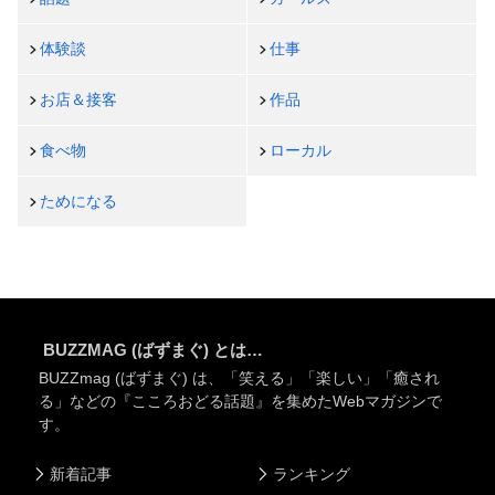
体験談
仕事
お店＆接客
作品
食べ物
ローカル
ためになる
BUZZMAG (ばずまぐ) とは…
BUZZmag (ばずまぐ) は、「笑える」「楽しい」「癒され
る」などの『こころおどる話題』を集めたWebマガジンで
す。
新着記事
ランキング