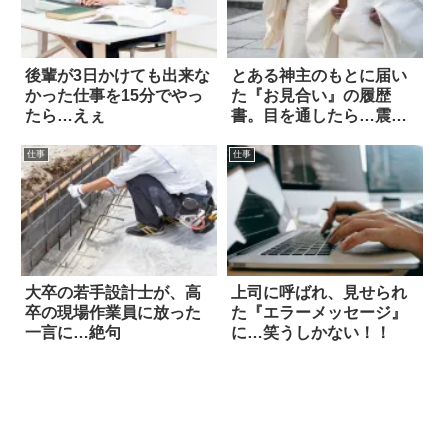
後輩が3日かけても出来な
とある神主のもとに届い
かった仕事を15分でやっ
た『お見合い』の履歴
たら…えぇ
書。目を通したら…震え
た
仕事
仕事
大卒の若手設計士が、高
上司に呼ばれ、見せられ
卒の現場作業員に放った
た『エラーメッセージ』
一言に…絶句
に…笑うしかない！！