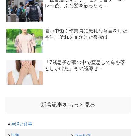
レイ後、ふと髪を触ったら…
暑い中働く作業員に無礼な発言をした
学生。それを見かけた教授は
「7歳息子が家の中で窒息して命を落
としかけた」その経緯は…
新着記事をもっと見る
生活と仕事
話題
ガールズ