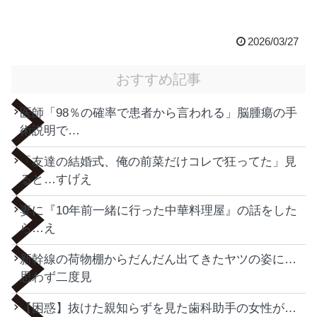
2026/03/27
おすすめ記事
医師「98％の確率で患者から言われる」脳腫瘍の手
術説明で…
「友達の結婚式、俺の前菜だけコレで狂ってた」見
ると…すげえ
妻に『10年前一緒に行った中華料理屋』の話をした
ら…え
新幹線の荷物棚からだんだん出てきたヤツの姿に…
思わず二度見
【困惑】抜けた親知らずを見た歯科助手の女性が…