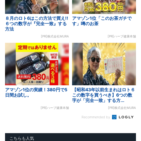
８月のロト6はこの方法で買え!!
アマゾン1位「このお茶ガチで
６つの数字が『完全一致』する
す」噂のお茶
方法
[PR]株式会社MURA
[PR]ハーブ健康本舗
アマゾン1位の実績！380円で5
【昭和43年以前生まれはロト６
日間お試し。
この数字を買うべき】6つの数
字が「完全一致」する方...
[PR]ハーブ健康本舗
[PR]株式会社MURA
Recommended by
こちらも人気