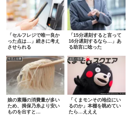
「セルフレジで唯一良か
「15分遅刻すると言って
った点は…」続きに考え
16分遅刻するなら…」あ
させられる
る助言に唸った
生活と仕事
生活と仕事
娘の素麺の消費量が多い
「くまモンその地位にい
ため、揖保乃糸より安い
るのか」本棚を眺めてい
ものを出すと…
たら…えええ