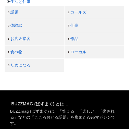
生活と仕事
話題
ガールズ
体験談
仕事
お店＆接客
作品
食べ物
ローカル
ためになる
BUZZMAG (ばずまぐ) とは…
BUZZmag (ばずまぐ) は、「笑える」「楽しい」「癒され
る」などの『こころおどる話題』を集めたWebマガジンで
す。