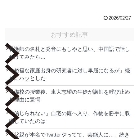
2026/02/27
おすすめ記事
看護師の名札と発音にもしやと思い、中国語で話し
かけてみたら…
「裕福な家庭出身の研究者に対し卑屈になるが」続
きにハッとした
予備校の授業後、東大志望の生徒が講師を呼び止め
た理由に驚愕
「信じられない」自宅の庭へ入り、作物を勝手に収
穫していたのは
「父親が本名でTwitterやってて、芸能人に…」続き