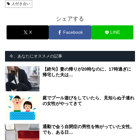
人付き合い
シェアする
X
Facebook
LINE
今、あなたにオススメの記事
【絶句】妻の帰りが20時なのに、17時過ぎに
帰宅した夫は…
庭でプール遊びをしていたら、見知らぬ子連れ
の女性がやってきて
通勤で会う自閉症の男性を怖がっていた女性。
でも、ある日…