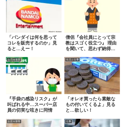
「バンダイは何を思って
僧侶『会社員にとって宗
コレを販売するのか」見
教はスゴく役立つ』 理由
ると…えー！
を聞いて、思わず納得し
た！
お店＆接客
生活と仕事
『手袋の感染リスク』が
「オレオ買ったら素敵な
叫ばれる中…スーパー店
もの付いてくるよ」見る
員の切実な呟きに同情
と…欲しい！
お店＆接客
仕事