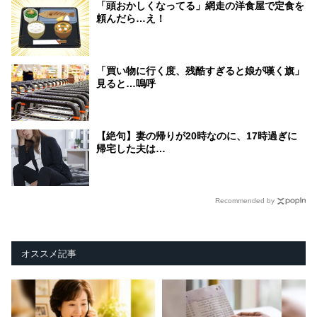
「頭おかしくなってる」網走の洋食屋で定食を
頼んだら…え！
「買い物に行く度、残酷すぎると娘が嘆く旗」
見ると…嗚呼
【絶句】妻の帰りが20時なのに、17時過ぎに
帰宅した夫は…
Recommended by
オススメ記事