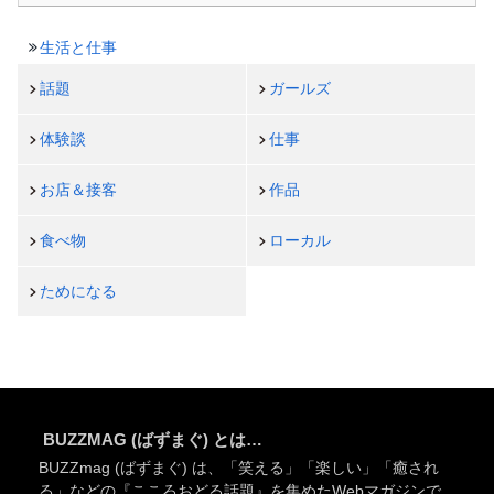
生活と仕事
話題
ガールズ
体験談
仕事
お店＆接客
作品
食べ物
ローカル
ためになる
BUZZMAG (ばずまぐ) とは…
BUZZmag (ばずまぐ) は、「笑える」「楽しい」「癒され
る」などの『こころおどる話題』を集めたWebマガジンで