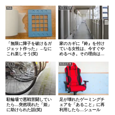
作品
生活と仕事
「無限に障子を破けるガ
家のカギに『鈴』を付け
ジェット作った」→なに
ている女性は、今すぐや
これ楽しそう(笑)
めるべき。その理由は…
笑える
生活と仕事
駐輪場で悪戦苦闘してい
足が壊れたゲーミングチ
たら…突然現れた「姫」
ェアを「あること」に再
に助けられた話(笑)
利用したら…シュール