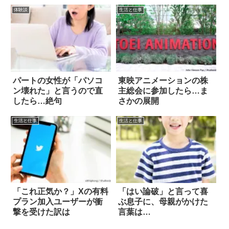
体験談
生活と仕事
パートの女性が「パソコ
東映アニメーションの株
ン壊れた」と言うので直
主総会に参加したら…ま
したら…絶句
さかの展開
生活と仕事
生活と仕事
「これ正気か？」Xの有料
「はい論破」と言って喜
プラン加入ユーザーが衝
ぶ息子に、母親がかけた
撃を受けた訳は
言葉は…