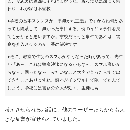
ど、今思えば盗難にすればよかった。盗んだ奴は謝って終
わり、我が家は不登校
●学校の基本スタンスが「事無かれ主義」ですからね何かあ
っても隠蔽して、無かった事にする。例のイジメ事件を見
ても分かると思いますが。学校だろうと事件であれば、警
察を介入させるのが一番の解決です
●逆に、教室で生徒のスマホがなくなった時があって、先生
が「あ～、これは警察沙汰になるかもな～。スマホ高いか
らな～。困ったな～」みたいなこと大声で言ったらすぐ出
てきたことありますね。誰かがイジワルして隠してたんで
しょう。学校には警察の介入が効く。生徒にも
考えさせられるお話に、他のユーザーたちからも大
きな反響が寄せられていました。