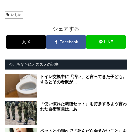
いじめ
シェアする
X
Facebook
LINE
今、あなたにオススメの記事
トイレ交換中に「汚い」と言ってきた子ども。
するとその母親が…
『使い慣れた裁縫セット』を持参するよう言わ
れた自衛隊員は…あ
ペットとの別れで『死んだら会えないこと』を