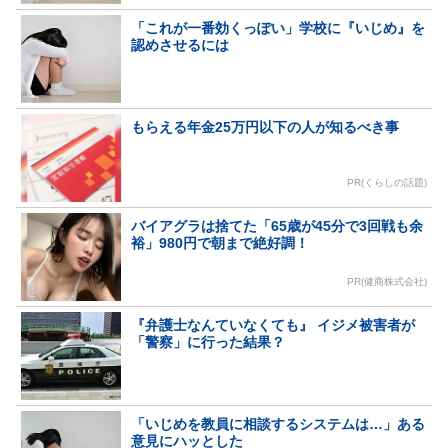
「これが一番効くっぽい」学校に『いじめ』を
認めさせるには
もらえる年金25万円以下の人が知るべき事
PR(くらしの話題)
バイアグラは捨てた「65歳が45分で3回戦も余
裕」980円で朝まで絶好調！
PR(健商株式会社)
『弁護士なんていなくても』 イジメ被害者が
「警察」に行った結果？
「いじめを教員に相談するシステムは…」ある
意見にハッとした