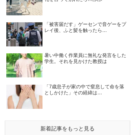
「被害届だす」ゲーセンで音ゲーをプ
レイ後、ふと髪を触ったら…
暑い中働く作業員に無礼な発言をした
学生。それを見かけた教授は
「7歳息子が家の中で窒息して命を落
としかけた」その経緯は…
新着記事をもっと見る