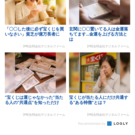
「〇〇した後に必ず宝くじを買
玄関に〇〇置いてる人は金運落
いなさい」貧乏が億万長者に
ちてます…金運を上げる方法と
は
[PR]合同会社デジタルファーム
[PR]合同会社デジタルファーム
“宝くじは運じゃなかった”当た
宝くじが当たる人にだけ共通す
る人の“共通点”を知っただけ
る“ある特徴”とは？
[PR]合同会社デジタルファーム
[PR]合同会社デジタルファーム
Recommended by