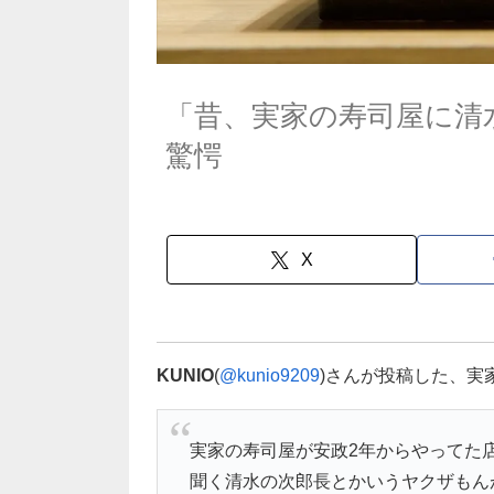
「昔、実家の寿司屋に清
驚愕
X
KUNIO
(
@kunio9209
)さんが投稿した、実
実家の寿司屋が安政2年からやってた
聞く清水の次郎長とかいうヤクザもん