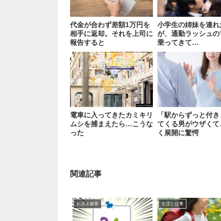
代金が合わず差額1万円を
小学生の姉妹を連れ
相手に返却。それを上司に
が、通勤ラッシュの
報告すると
乗ってきて…
電車に入ってきたカミキリ
「駅からずっと付き
ムシを捕まえたら…こうな
てくる男がウザくて
った
く展開に驚愕
関連記事
お店＆接客
生活と仕事