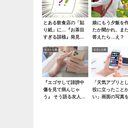
とある飲食店の「貼
娘にもう夕飯を
り紙」に…『お茶目
たか聞かれ、ま
すぎる誤植』発見し
答えたら…え？
た！！
生活と仕事
生活と仕事
『エゴサして誹謗中
「天気アプリと
傷を見て病んじゃ
役に立ったこと
う』 そう語る友人に
い」画面の写真
送った助言は…
ると…