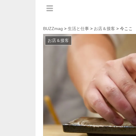
BUZZmag
>
生活と仕事
>
お店＆接客
> 今ここ
お店＆接客