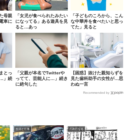
た母親
「女児が食べられたみたい
「子どものころから、こん
電車に
になってる」ある遊具を見
な中華丼を食べたいと思っ
ると…あっ
てた」見ると
まとっ
「父親が本名でTwitterや
【困惑】抜けた親知らずを
…」続
ってて、芸能人に…」続き
見た歯科助手の女性が…思
に絶句した
わぬ一言
Recommended by
生活と仕事
ためになる