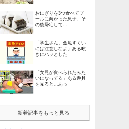
おにぎりを3つ食べてプ
ールに向かった息子。そ
の後帰宅して…
「学生さん、金魚すくい
には注意しなよ」ある呟
きにハッとした
「女児が食べられたみた
いになってる」ある遊具
を見ると…あっ
新着記事をもっと見る