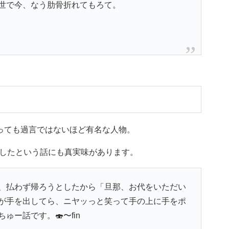
世で今、なう肋骨折れてもろて。
いっても過言ではないほど有名な人物。
したという話にも真実味があります。
、払わず帰ろうとしたから「旦那、お代をいただい
が手を出してら、ニヤッっと笑って手の上に手をポ
ー話です。🍣〜fin