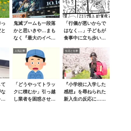
作っ
鬼滅ブームも一段落
「行儀が悪いからで
だと
かと思いきや…まも
はなく…」子どもが
なく『最大のイベン
食事中に立ち歩いて
ト』が訪れる？
はいけない一番の理
人気記事
生活と仕事
由
して
「どうやってトラッ
『小学校に入学した
がな
クに積むか」引っ越
感想』を尋ねられた
を見
し業者を困惑させた
新入生の反応に…キ
品物は…え！？
ュン