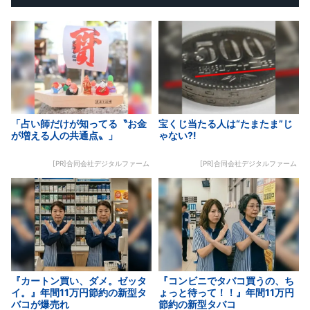
「占い師だけが知ってる〝お金
宝くじ当たる人は“たまたま”じ
が増える人の共通点〟」
ゃない?!
[PR]合同会社デジタルファーム
[PR]合同会社デジタルファーム
『カートン買い、ダメ。ゼッタ
『コンビニでタバコ買うの、ち
イ。』年間11万円節約の新型タ
ょっと待って！！』年間11万円
バコが爆売れ
節約の新型タバコ