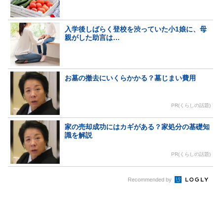
入学後しばらく登校を渋っていた小1娘に、母
親がした助言は…
お墓の撤去にいくらかかる？墓じまい費用
PR(くらしの話題)
家の売却成功にはカギがある？家処分の基礎知
識を解説
PR(くらしの話題)
Recommended by