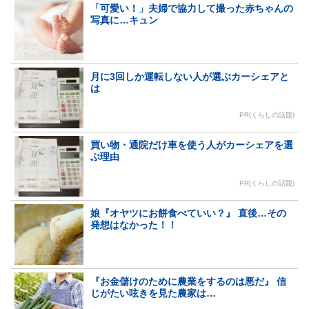
「可愛い！」夫婦で協力して撮った赤ちゃんの
写真に…キュン
月に3回しか運転しない人が選ぶカーシェアと
は
PR(くらしの話題)
買い物・通院だけ車を使う人がカーシェアを選
ぶ理由
PR(くらしの話題)
娘『オヤツにお餅食べていい？』 直後…その
発想はなかった！！
『お金儲けのために農業をするのは悪だ』 信
じがたい呟きを見た農家は…