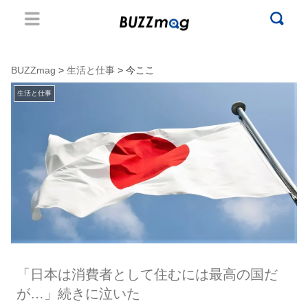
BUZZmag
>
生活と仕事
> 今ここ
生活と仕事
「日本は消費者として住むには最高の国だ
が…」続きに泣いた