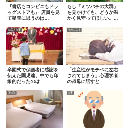
『書店もコンビニもドラ
もし「ミツバチの大群」
ッグストアも』 店員を見
を見かけても、どうか温
て疑問に思うのは…
かく見守ってほしい。な
ぜなら…
生活と仕事
ためになる
卒園式で保護者に感謝を
「生産性がモチベに左右
伝えた園児達。中でも印
されてしまう」心理学者
象的だったのは
の叔母に話すと
体験談
仕事