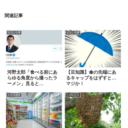
関連記事
生活と仕事
生活と仕事
河野太郎「食べる前にあ
【豆知識】傘の先端にあ
らゆる角度から撮ったラ
るキャップをはずすと…
ーメン」見ると…
マジか！
お店＆接客
ためになる