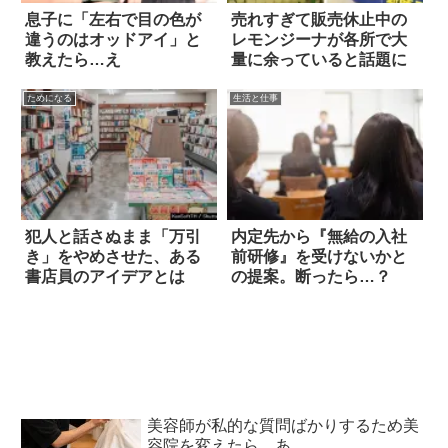
息子に「左右で目の色が
売れすぎて販売休止中の
違うのはオッドアイ」と
レモンジーナが各所で大
教えたら…え
量に余っていると話題に
ためになる
生活と仕事
犯人と話さぬまま「万引
内定先から『無給の入社
き」をやめさせた、ある
前研修』を受けないかと
書店員のアイデアとは
の提案。断ったら…？
美容師が私的な質問ばかりするため美
容院を変えたら…あ