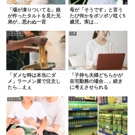
「場が凍りついてる」娘
母が「そうです」と言う
が作ったタルトを見た兄
たび何かをボソボソ呟く5
弟が…思わぬ一言
歳児。実は…
お店＆接客
仕事
「ダメな時は本当にダ
「子持ち夫婦どちらかが
メ」ラーメン屋で注文し
在宅勤務の場合…」続き
たら…えぇ
に考えさせられる
生活と仕事
生活と仕事