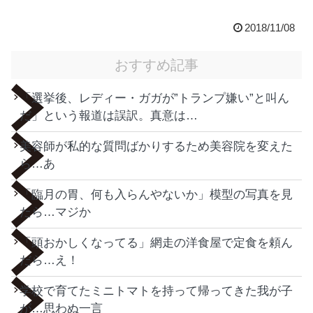
2018/11/08
おすすめ記事
「選挙後、レディー・ガガが”トランプ嫌い”と叫ん
だ」という報道は誤訳。真意は…
美容師が私的な質問ばかりするため美容院を変えた
ら…あ
「臨月の胃、何も入らんやないか」模型の写真を見
たら…マジか
「頭おかしくなってる」網走の洋食屋で定食を頼ん
だら…え！
学校で育てたミニトマトを持って帰ってきた我が子
が…思わぬ一言