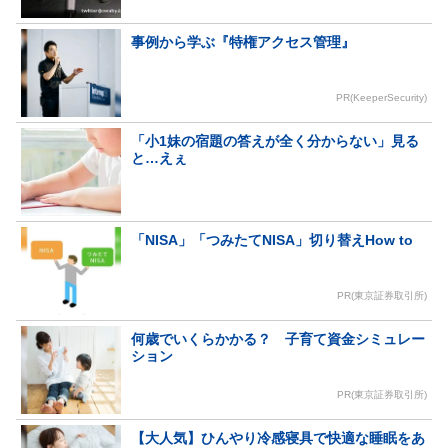
事例から学ぶ『特権アクセス管理』
PR(KeeperSecurity)
「小1妹の宿題の答えが全く分からない」見る
と…えぇ
「NISA」「つみたてNISA」切り替えHow to
PR(東京証券取引所)
何歳でいくらかかる？ 子育て資金シミュレー
ション
PR(東京証券取引所)
【大人気】ひんやり冷感寝具で快適な睡眠をあ