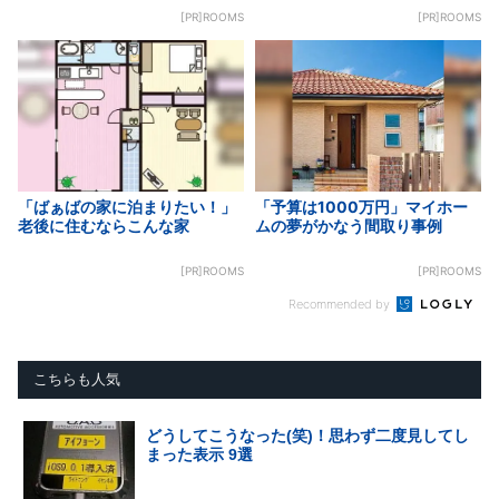
[PR]ROOMS
[PR]ROOMS
「ばぁばの家に泊まりたい！」
「予算は1000万円」マイホー
老後に住むならこんな家
ムの夢がかなう間取り事例
[PR]ROOMS
[PR]ROOMS
Recommended by
こちらも人気
どうしてこうなった(笑)！思わず二度見してし
まった表示 9選