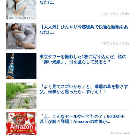
なたに。
PR(アイリスプラザ)
【大人気】ひんやり冷感寝具で快適な睡眠をあ
なたに。
PR(アイリスプラザ)
東京タワーを撮影した1枚に写り込んだ、謎の
「赤い光線」。目を凝らして見ると？
『よく見てスゴいから』と、道端の草を指さす
父。何事かと思ったら…すげえ！！
「え、こんなセールやってたの？」80％OFF
以上が続々登場！Amazonの本気が...
PR(Amazon)