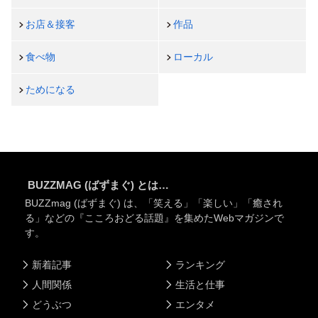
お店＆接客
作品
食べ物
ローカル
ためになる
BUZZMAG (ばずまぐ) とは…
BUZZmag (ばずまぐ) は、「笑える」「楽しい」「癒され
る」などの『こころおどる話題』を集めたWebマガジンで
す。
新着記事
ランキング
人間関係
生活と仕事
どうぶつ
エンタメ