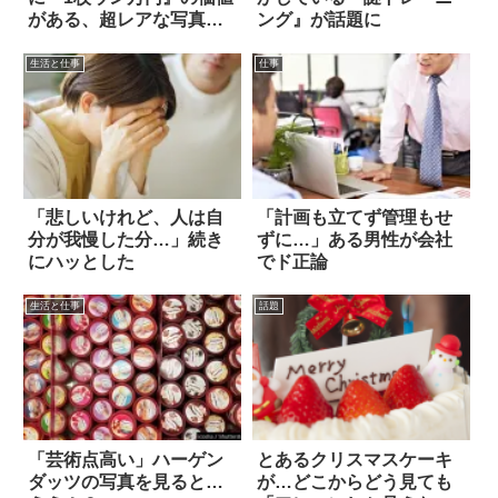
がある、超レアな写真が
ング』が話題に
コチラ！！
生活と仕事
仕事
「悲しいけれど、人は自
「計画も立てず管理もせ
分が我慢した分…」続き
ずに…」ある男性が会社
にハッとした
でド正論
生活と仕事
話題
「芸術点高い」ハーゲン
とあるクリスマスケーキ
ダッツの写真を見ると…
が…どこからどう見ても