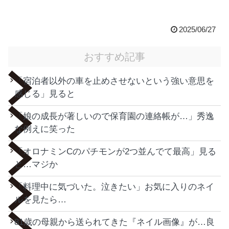
2025/06/27
おすすめ記事
「宿泊者以外の車を止めさせないという強い意思を
感じる」見ると
「娘の成長が著しいので保育園の連絡帳が…」秀逸
な例えに笑った
「オロナミンCのパチモンが2つ並んでて最高」見る
と…マジか
「料理中に気づいた。泣きたい」お気に入りのネイ
ルを見たら…
81歳の母親から送られてきた『ネイル画像』が…良