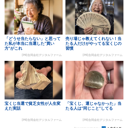
「どうせ当たらない」と思って
売り場じゃ教えてくれない！当
た私が本当に当選した“買い
たる人だけがやってる宝くじの
方”がこれ
習慣
[PR]合同会社デジタルファーム
[PR]合同会社デジタルファーム
宝くじ当選で貧乏女性が人生変
「宝くじ、運じゃなかった」当
えた実話
たる人は“同じこと”してる
[PR]合同会社デジタルファーム
[PR]合同会社デジタルファーム