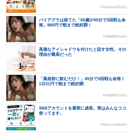
PR(Dreaw合同会社)
バイアグラは捨てた「65歳が45分で3回戦も余
裕」980円で朝まで絶好調！
PR(健商株式会社)
高価なアイシャドウを付けたと話す女性。その
理由が最高だった
「風俗前に飲むだけ！」45分で3回戦も余裕！
1日31円で朝まで絶好調
PR(健商株式会社)
SNSアカウントを着実に成長。実はみんなココ
使ってます。
PR(Dreaw合同会社)