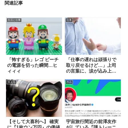
関連記事
生活と仕事
仕事
「怖すぎる」レゴ ピーチ
「仕事の遅れは頑張りで
の電源を切った瞬間…ヒ
取り戻せるけど…」上司
ィィィ
の言葉に、涙が込み上げ
た
笑える
作品
【そして大喜利へ】 確実
宇宙旅行間近の前澤友作
に『1枚ウン万円』の価値
がしている『謎トレーニ