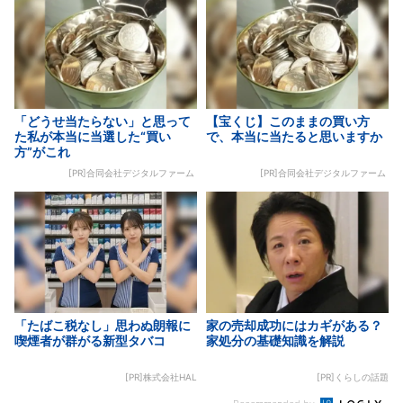
「どうせ当たらない」と思って
【宝くじ】このままの買い方
た私が本当に当選した“買い
で、本当に当たると思いますか
方”がこれ
[PR]合同会社デジタルファーム
[PR]合同会社デジタルファーム
「たばこ税なし」思わぬ朗報に
家の売却成功にはカギがある？
喫煙者が群がる新型タバコ
家処分の基礎知識を解説
[PR]株式会社HAL
[PR]くらしの話題