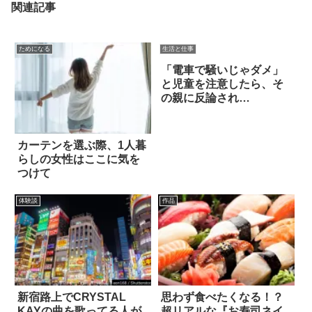
関連記事
ためになる
生活と仕事
「電車で騒いじゃダメ」
と児童を注意したら、そ
の親に反論され…
カーテンを選ぶ際、1人暮
らしの女性はここに気を
つけて
体験談
作品
新宿路上でCRYSTAL
思わず食べたくなる！？
KAYの曲を歌ってる人が
超リアルな『お寿司ネイ