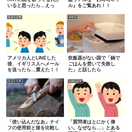
いると思ったら…えっ
ル』をご覧あれ！！
生活と仕事
体験談
アメリカ人とLINEした
炊飯器がない国で「鍋で
後、イギリス人へメール
ごはんを焚いて失敗し
を送ったら…震えた！！
た」と話したら
生活と仕事
ためになる
「使い込んだなあ」ナイ
「質問者はとにかく偉
フの使用前と後を比較し
い。なぜなら…」とある