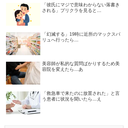
「彼氏にマジで意味わからない落書き
される」プリクラを見ると…
「幻滅する」19時に近所のマックスバ
リュへ行ったら…
美容師が私的な質問ばかりするため美
容院を変えたら…あ
「救急車で来たのに放置された」と言
う患者に状況を聞いたら…え