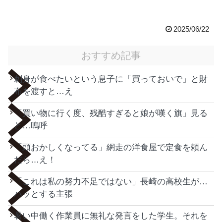
2025/06/22
おすすめ記事
刺身が食べたいという息子に「買っておいで」と財
布を渡すと…え
「買い物に行く度、残酷すぎると娘が嘆く旗」見る
と…嗚呼
「頭おかしくなってる」網走の洋食屋で定食を頼ん
だら…え！
「これは私の努力不足ではない」長崎の高校生が…
ハッとする主張
暑い中働く作業員に無礼な発言をした学生。それを