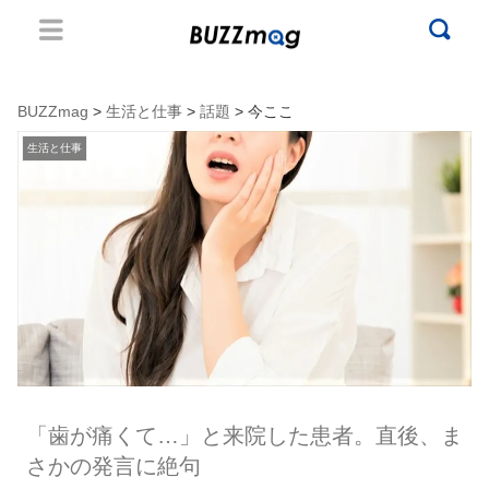
BUZZmag
>
生活と仕事
>
話題
> 今ここ
生活と仕事
「歯が痛くて…」と来院した患者。直後、ま
さかの発言に絶句