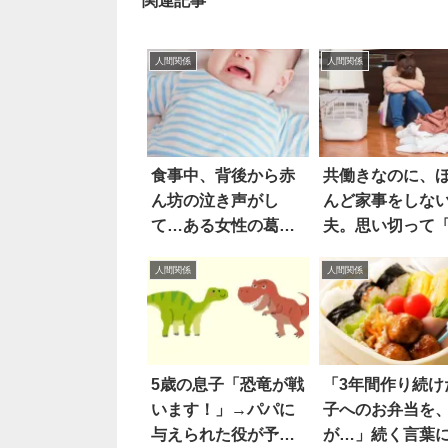
関連記事
人間関係
人間関係
食事中、背後から赤
共働きなのに、
ん坊の泣き声がし
んど家事をしな
て…ある女性の葛藤
夫。思い切って
に笑った
イコット」すべ
人間関係
人間関係
5歳の息子「恐竜が戦
「3年間作り続け
います！」→パパに
子へのお弁当を
与えられた役が予想
が…」続く言葉