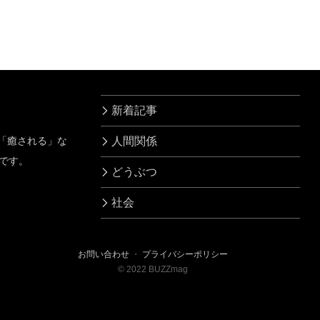
果…すげえ！！
が…
新着記事
」「癒される」な
人間関係
です。
どうぶつ
社会
お問い合わせ
・
プライバシーポリシー
©
2022
BUZZmag