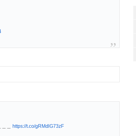
4
＿＿＿
https://t.co/gRMdlG73zF