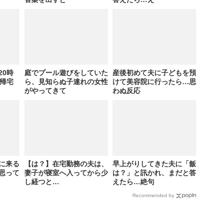
20時
庭でプール遊びをしていた
産後初めて夫に子どもを預
に帰宅
ら、見知らぬ子連れの女性
けて美容院に行ったら…思
がやってきて
わぬ反応
に来る
【は？】在宅勤務の夫は、
早上がりしてきた夫に「飯
思って
妻子が寝室へ入ってから少
は？」と訊かれ、まだと答
し経つと…
えたら…絶句
Recommended by