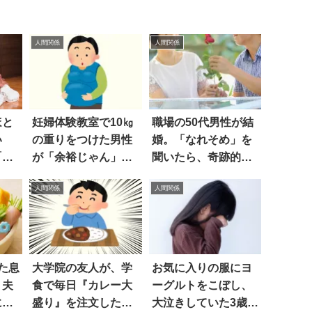
人間関係
人間関係
ほと
妊婦体験教室で10㎏
職場の50代男性が結
い
の重りをつけた男性
婚。「なれそめ」を
「ボ
が「余裕じゃん」と
聞いたら、奇跡的す
き？
言い…
ぎた！！
人間関係
人間関係
た息
大学院の友人が、学
お気に入りの服にヨ
、夫
食で毎日『カレー大
ーグルトをこぼし、
にあ
盛り』を注文した結
大泣きしていた3歳娘