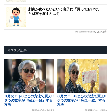
刺身が食べたいという息子に「買っておいで」
と財布を渡すと…え
Recommended by
オススメ記事
８月のロト6はこの方法で買え!!
８月のロト6はこの方法で買え!!
６つの数字が『完全一致』する
６つの数字が『完全一致』する
方法
方法
[PR]株式会社MURA
[PR]株式会社MURA