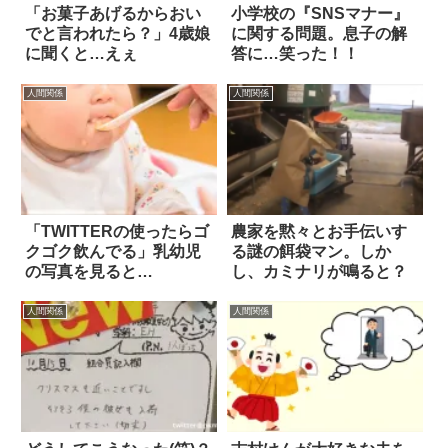
「お菓子あげるからおい
小学校の『SNSマナー』
でと言われたら？」4歳娘
に関する問題。息子の解
に聞くと…えぇ
答に…笑った！！
人間関係
人間関係
「TWITTERの使ったらゴ
農家を黙々とお手伝いす
クゴク飲んでる」乳幼児
る謎の餌袋マン。しか
の写真を見ると…
し、カミナリが鳴ると？
人間関係
人間関係