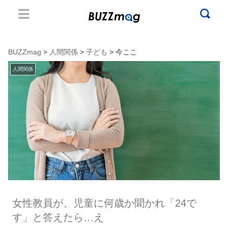
BUZZmag
>
人間関係
>
子ども
> 今ここ
人間関係
女性教員が、児童に何歳か聞かれ「24で
す」と答えたら…え