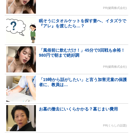
PR(健商株式会社)
眠そうにタオルケットを探す妻へ、イタズラで
『アレ』を渡したら…？
「風俗前に飲むだけ！」45分で3回戦も余裕！
980円で朝まで絶好調
PR(健商株式会社)
「19時から話がしたい」と言う加害児童の保護
者に、教員は…
お墓の撤去にいくらかかる？墓じまい費用
PR(くらしの話題)