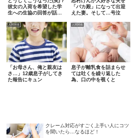
どうしてこうなった(笑)？
志村けんが大好きな夫を
彼女の入荷を希望した学
「バカ殿」になって出迎
生への生協の回答が話題
えた妻。そして…号泣
に
人間関係
人間関係
「お母さん、俺と親友は
息子が離乳食を詰まらせ
さ…」12歳息子がしてき
ては吐くを繰り返した
た報告にキュン
為、口の中を覗くと
クレーム対応がすごく上手い人にコツ
を聞いたら…なるほど！