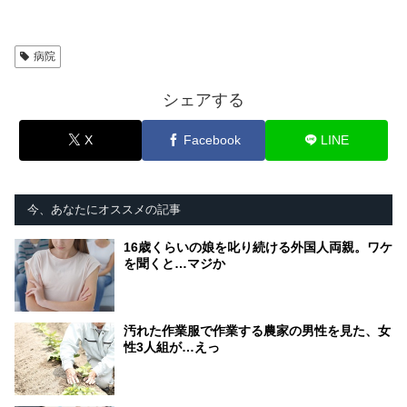
病院
シェアする
X
Facebook
LINE
今、あなたにオススメの記事
16歳くらいの娘を叱り続ける外国人両親。ワケ
を聞くと…マジか
汚れた作業服で作業する農家の男性を見た、女
性3人組が…えっ