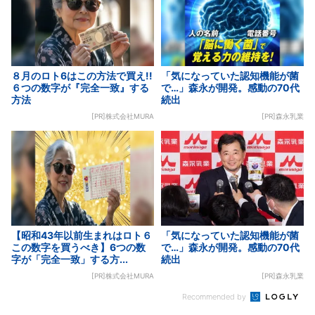
８月のロト6はこの方法で買え!!
「気になっていた認知機能が菌
６つの数字が『完全一致』する
で…」森永が開発。感動の70代
方法
続出
[PR]株式会社MURA
[PR]森永乳業
【昭和43年以前生まれはロト６
「気になっていた認知機能が菌
この数字を買うべき】6つの数
で…」森永が開発。感動の70代
字が「完全一致」する方...
続出
[PR]株式会社MURA
[PR]森永乳業
Recommended by