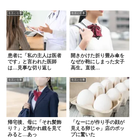
生活と仕事
生活と仕事
患者に「私の主人は医者
開きかけた折り畳み傘を
です」と言われた医師
なぜか鞄にしまった女子
は…見事な切り返し
高生。直後…
生活と仕事
生活と仕事
帰宅後、母に「それ髪飾
「なーにが作り手の顔が
り？」と聞かれ鏡を見て
見える卵じゃ」店のポッ
みると…あっ
プに驚いた