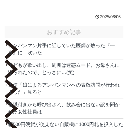
2025/06/06
おすすめ記事
アンパンマン片手に話していた医師が放った『一
言』に…吹いた
子どもが歌い出し、周囲は迷惑ムード。お母さんに
謝られたので、とっさに…(笑)
大使「娘によるアンパンマンへの表敬訪問が行われ
ました」見ると
役職付きから呼び出され、飲み会に出ない訳を聞か
れた女性社員は
新500円硬貨が使えない自販機に1000円札を投入した