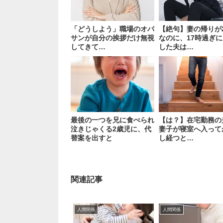
「どうしよう」職場のオバ
【絶句】妻の帰りが
サンが自分の挨拶だけ無視
なのに、17時過ぎ
してきて…
した夫は…
最後の一つを兄に食べられ
【は？】在宅勤務の
泣きじゃくる2歳児に、代
妻子が寝室へ入って
替案を出すと
し経つと…
関連記事
人間関係
人間関係