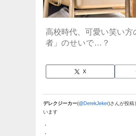
高校時代、可愛い笑い方
者」のせいで…？
X
デレクジーカー
(
@DerekJeker
)さんが投
います
・
・