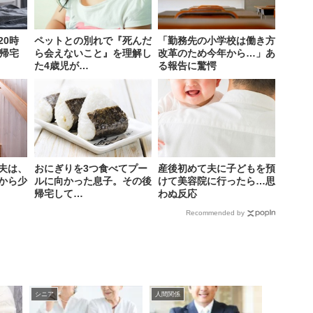
20時
ペットとの別れで『死んだ
「勤務先の小学校は働き方
に帰宅
ら会えないこと』を理解し
改革のため今年から…」あ
た4歳児が…
る報告に驚愕
夫は、
おにぎりを3つ食べてプー
産後初めて夫に子どもを預
から少
ルに向かった息子。その後
けて美容院に行ったら…思
帰宅して…
わぬ反応
Recommended by
シニア
人間関係