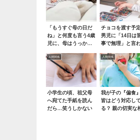
「もうすぐ母の日だ
チョコを渡す予
ね」と何度も言う4歳
男児に「14日は
児に、母はうっか
事で無理」と言
り…
た娘は
人間関係
人間関係
小学生の頃、祖父母
我が子の『偏食
へ宛てた手紙を読ん
皆はどう対応し
だら…笑うしかない
る？ 親の切実な
に、ネットの反
は…