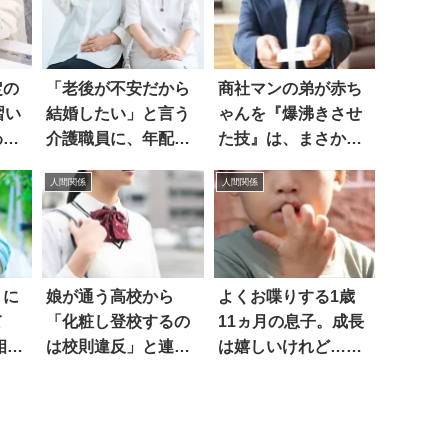
定の
「老後が不安だから
商社マンの弟が赤ち
習い
結婚したい」と言う
ゃんを『爆沸きさせ
われ
介護職員に、年配女
た技』は、まさか
性が…
の…
人間関係
人間関係
』に
娘が通う高校から
よくお喋りする1歳
て
「化粧し登校するの
11ヵ月の息子。成長
相談
は校則違反」と連絡
は嬉しいけれど…
応
があり…
『それだけは止めて
ほしい』