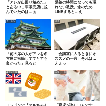
「アレが出回り始めた」
講義の時間になっても現
とある中古車販売店に並
れない教授。念のため
んでいたのは…あ
LINEすると…え
ローカル
仕事
「前の席の人がアレを名
「会議室に入るときにオ
古屋に密輸しててとても
ススメの一言」それは…
良かった」見ると
ええっ
生活と仕事
生活と仕事
ロンドンで『マルちゃん
「育児が楽しいんです」