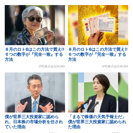
８月のロト6はこの方法で買え!!
８月のロト6はこの方法で買え!!
６つの数字が『完全一致』する
６つの数字が『完全一致』する
方法
方法
[PR]株式会社MURA
[PR]株式会社MURA
僕が世界三大投資家に認めら
「まるで株価の天気予報士だ」
れ、日本株の市場分析を任され
僕が世界三大投資家に認められ
ていた理由
た理由