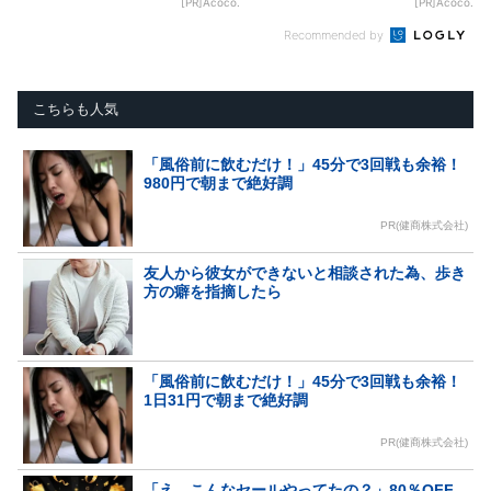
[PR]Acoco.
[PR]Acoco.
Recommended by
こちらも人気
「風俗前に飲むだけ！」45分で3回戦も余裕！
980円で朝まで絶好調
PR(健商株式会社)
友人から彼女ができないと相談された為、歩き
方の癖を指摘したら
「風俗前に飲むだけ！」45分で3回戦も余裕！
1日31円で朝まで絶好調
PR(健商株式会社)
「え、こんなセールやってたの？」80％OFF