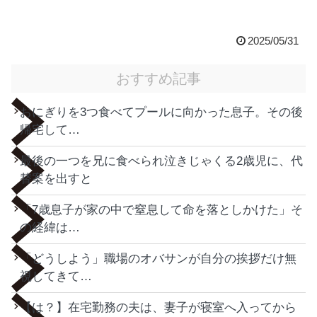
2025/05/31
おすすめ記事
おにぎりを3つ食べてプールに向かった息子。その後
帰宅して…
最後の一つを兄に食べられ泣きじゃくる2歳児に、代
替案を出すと
「7歳息子が家の中で窒息して命を落としかけた」そ
の経緯は…
「どうしよう」職場のオバサンが自分の挨拶だけ無
視してきて…
【は？】在宅勤務の夫は、妻子が寝室へ入ってから