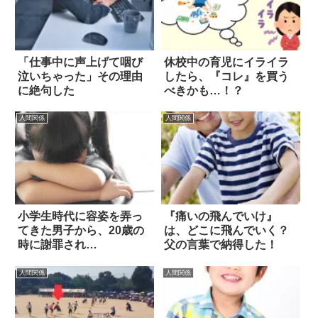
「仕事中に声上げて咽び
休校中の育児にイライラ
泣いちゃった」その理由
したら、『コレ』を買う
に絶句した
べきかも…！？
人間関係
人間関係
小学生時代に容姿を弄っ
『痛いの飛んでいけ』
てきた男子から、20歳の
は、どこに飛んでいく？
時に謝罪され…
父の言葉で納得した！
人間関係
人間関係