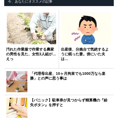
今、あなたにオススメの記事
汚れた作業服で作業する農家
出産後、分娩台で気絶するよ
の男性を見た、女性3人組が…
うに眠った妻。傍にいた夫
えっ
は…
「代理母出産、10ヶ月拘束でも1000万なら楽
勝」との声に思う事は
【パニック】駐車券が見つからず精算機の『紛
失ボタン』を押すと