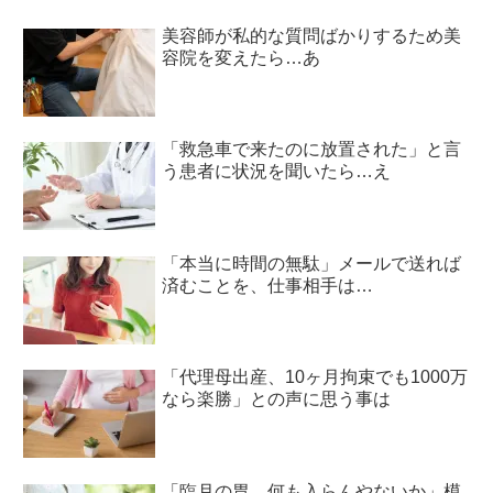
美容師が私的な質問ばかりするため美
容院を変えたら…あ
「救急車で来たのに放置された」と言
う患者に状況を聞いたら…え
「本当に時間の無駄」メールで送れば
済むことを、仕事相手は…
「代理母出産、10ヶ月拘束でも1000万
なら楽勝」との声に思う事は
「臨月の胃、何も入らんやないか」模