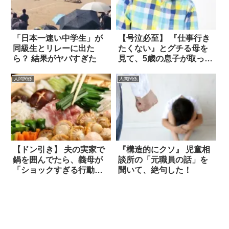
「日本一速い中学生」が
【号泣必至】 『仕事行き
同級生とリレーに出た
たくない』とグチる母を
ら？ 結果がヤバすぎた
見て、5歳の息子が取った
行動は？
人間関係
人間関係
【ドン引き】 夫の実家で
『構造的にクソ』 児童相
鍋を囲んでたら、義母が
談所の「元職員の話」を
「ショックすぎる行動」
聞いて、絶句した！
に出た！