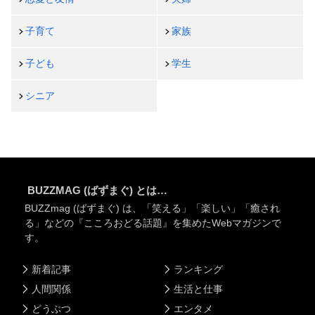
子育て
家族
子ども
学生
シニア
BUZZMAG (ばずまぐ) とは…
BUZZmag (ばずまぐ) は、「笑える」「楽しい」「癒され
る」などの『こころおどる話題』を集めたWebマガジンで
す。
新着記事
ランキング
人間関係
生活と仕事
どうぶつ
エンタメ