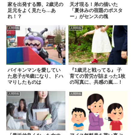
家を出発する際、2歳児の
天才現る！弟の描いた
足元をよく見たら…あ
「夏休みの宿題のポスタ
れ！？
ー」がセンスの塊
人間関係
人間関係
バイキンマンを愛してい
『1歳児と戦ってる』 子
た息子が6歳になり、ドハ
育ての苦労が詰まった1枚
マりしたものは
の写真に、共感の嵐…！
人間関係
人間関係