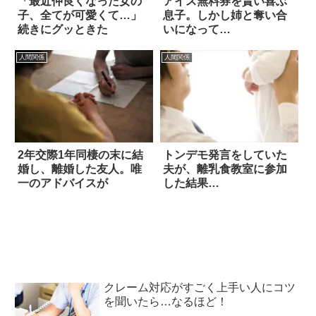
「最近仲良くなった女の
アイス無料券を貰い喜ぶ
子、全てが可愛くて…」
息子。しかし姉と奪い合
続きにグッときた
いになって…
人間関係
人間関係
2年交際1年同棲の末に結
トンデモ発言をしていた
婚し、離婚した友人。唯
夫が、離乳食教室に参加
一のアドバイスが
した結果…
クレーム対応がすごく上手い人にコツ
を聞いたら…なるほど！