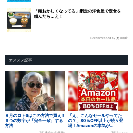
「頭おかしくなってる」網走の洋食屋で定食を
頼んだら…え！
Recommended by
オススメ記事
８月のロト6はこの方法で買え!!
「え、こんなセールやってた
６つの数字が『完全一致』する
の？」80％OFF以上が続々登
方法
場！Amazonの本気が...
[PR]株式会社MURA
[PR]Amazon