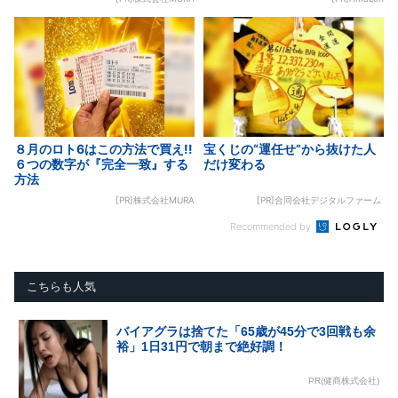
８月のロト6はこの方法で買え!!
宝くじの“運任せ”から抜けた人
６つの数字が『完全一致』する
だけ変わる
方法
[PR]株式会社MURA
[PR]合同会社デジタルファーム
Recommended by
こちらも人気
バイアグラは捨てた「65歳が45分で3回戦も余
裕」1日31円で朝まで絶好調！
PR(健商株式会社)