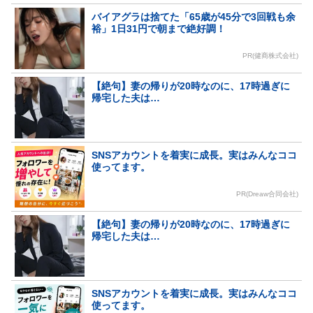
バイアグラは捨てた「65歳が45分で3回戦も余
裕」1日31円で朝まで絶好調！
PR(健商株式会社)
【絶句】妻の帰りが20時なのに、17時過ぎに
帰宅した夫は…
SNSアカウントを着実に成長。実はみんなココ
使ってます。
PR(Dreaw合同会社)
【絶句】妻の帰りが20時なのに、17時過ぎに
帰宅した夫は…
SNSアカウントを着実に成長。実はみんなココ
使ってます。