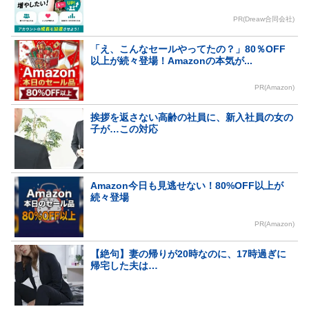
PR(Dreaw合同会社)
「え、こんなセールやってたの？」80％OFF
以上が続々登場！Amazonの本気が...
PR(Amazon)
挨拶を返さない高齢の社員に、新入社員の女の
子が…この対応
Amazon今日も見逃せない！80%OFF以上が
続々登場
PR(Amazon)
【絶句】妻の帰りが20時なのに、17時過ぎに
帰宅した夫は…