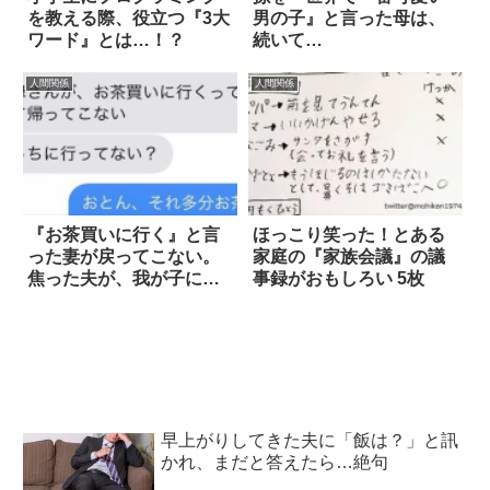
を教える際、役立つ『3大
男の子』と言った母は、
ワード』とは…！？
続いて…
人間関係
人間関係
『お茶買いに行く』と言
ほっこり笑った！とある
った妻が戻ってこない。
家庭の『家族会議』の議
焦った夫が、我が子に
事録がおもしろい 5枚
SMSを送ると？
早上がりしてきた夫に「飯は？」と訊
かれ、まだと答えたら…絶句