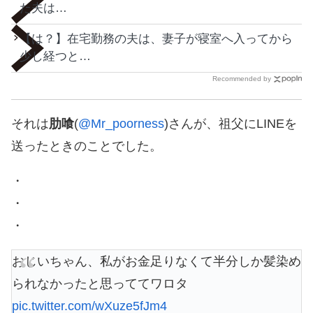
た夫は…
【は？】在宅勤務の夫は、妻子が寝室へ入ってから
少し経つと…
Recommended by
それは
肋喰
(
@Mr_poorness
)さんが、祖父にLINEを
送ったときのことでした。
・
・
・
おじいちゃん、私がお金足りなくて半分しか髪染め
られなかったと思っててワロタ
pic.twitter.com/wXuze5fJm4