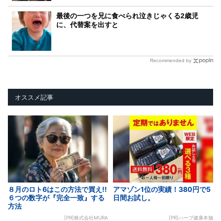
最後の一つを兄に食べられ泣きじゃくる2歳児
に、代替案を出すと
Recommended by
オススメ記事
８月のロト6はこの方法で買え!!
アマゾン1位の実績！380円で5
６つの数字が『完全一致』する
日間お試し。
方法
[PR]株式会社MURA
[PR]ハーブ健康本舗