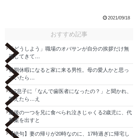
2021/09/18
おすすめ記事
「どうしよう」職場のオバサンが自分の挨拶だけ無
視してきて…
長期休暇になると家に来る男性。母の愛人かと思っ
ていたら…
小2息子に「なんで歯医者になったの？」と聞かれ、
答えたら…え
最後の一つを兄に食べられ泣きじゃくる2歳児に、代
替案を出すと
【絶句】妻の帰りが20時なのに、17時過ぎに帰宅し