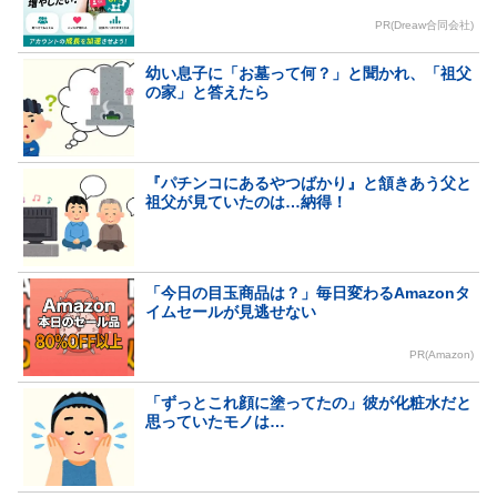
PR(Dreaw合同会社)
幼い息子に「お墓って何？」と聞かれ、「祖父
の家」と答えたら
『パチンコにあるやつばかり』と頷きあう父と
祖父が見ていたのは…納得！
「今日の目玉商品は？」毎日変わるAmazonタ
イムセールが見逃せない
PR(Amazon)
「ずっとこれ顔に塗ってたの」彼が化粧水だと
思っていたモノは…