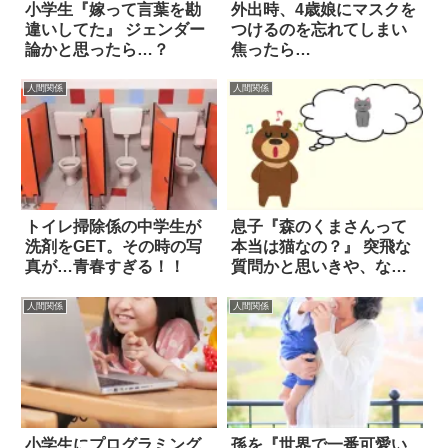
小学生『嫁って言葉を勘
外出時、4歳娘にマスクを
違いしてた』 ジェンダー
つけるのを忘れてしまい
論かと思ったら…？
焦ったら…
人間関係
人間関係
トイレ掃除係の中学生が
息子『森のくまさんって
洗剤をGET。その時の写
本当は猫なの？』 突飛な
真が…青春すぎる！！
質問かと思いきや、なる
ほど！
人間関係
人間関係
小学生にプログラミング
孫を『世界で一番可愛い