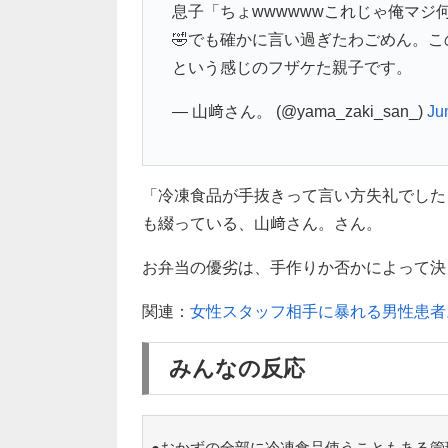
息子「ちょwwwwwwこれじゃ俺マジ何の
🤣でも確かに言い過ぎたわごめん。こ
という感じのフザケた親子です。
— 山﨑さん。 (@yama_zaki_san_)
Ju
「冷凍食品が手抜きって言い方失礼でした
も綴っている、山﨑さん。さん。
お弁当の優劣は、手作りか否かによって決まる
関連：
女性スタッフ相手に暴れる男性患者
みんなの反応
●おかずの全部に冷凍食品使うこともある管