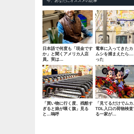
今、あなたにオススメの記事
日本語で何度も「現金です
電車に入ってきたカ
か」と聞くアメリカ人店
ムシを捕まえたら…
員。実は…
った
「買い物に行く度、残酷す
「見てるだけでムカ
ぎると娘が嘆く旗」見る
TDL入口の荷物検
と…嗚呼
る一家が…