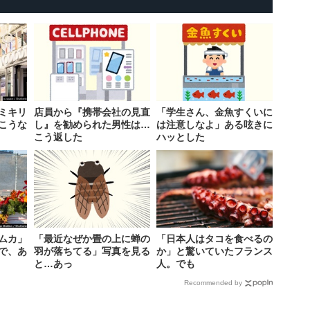
ミキリ
店員から『携帯会社の見直
「学生さん、金魚すくいに
こうな
し』を勧められた男性は…
は注意しなよ」ある呟きに
こう返した
ハッとした
ムカ」
「最近なぜか畳の上に蝉の
「日本人はタコを食べるの
査で、あ
羽が落ちてる」写真を見る
か」と驚いていたフランス
と…あっ
人。でも
Recommended by