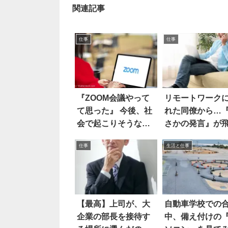
関連記事
仕事
仕事
『ZOOM会議やって
リモートワーク
て思った』 今後、社
れた同僚から…
会で起こりそうな
さかの発言』が
「変革」は…
出した！？
仕事
生活と仕事
【最高】上司が、大
自動車学校での
企業の部長を接待す
中、備え付けの