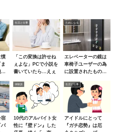
生活と仕事
ためになる
に慣
「この変換は許せね
エレベーターの鏡は
『ま
ぇよな」PCで小説を
車椅子ユーザーの為
飛び
書いていたら…えぇ
に設置されたもの。
でも
体験談
生活と仕事
合宿
10代のアルバイト女
アイドルにとって
『パ
性に『壁ドン』した
『ガチ恋勢』は厄