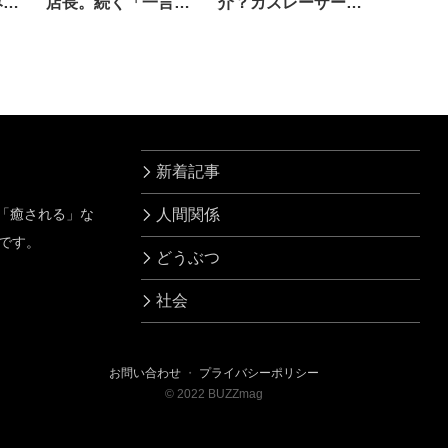
みた
店長。続く「一言」
介？カズレーザーの
が…ヤバすぎた
見解は
新着記事
」「癒される」な
人間関係
です。
どうぶつ
社会
お問い合わせ
・
プライバシーポリシー
©
2022
BUZZmag