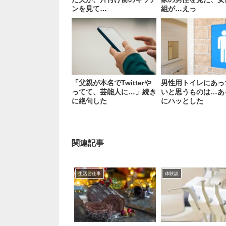
ンを見て…
組が…えっ
「父親が本名でTwitterや
男性用トイレにあっ
ってて、芸能人に…」続き
いと思うものは…あ
に絶句した
にハッとした
関連記事
生活と仕事
体験談