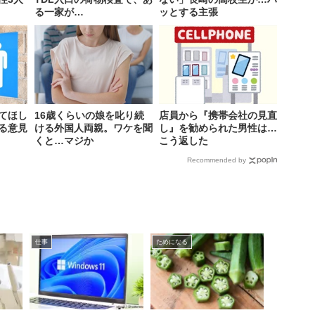
る一家が…
ッとする主張
てほし
16歳くらいの娘を叱り続
店員から『携帯会社の見直
る意見
ける外国人両親。ワケを聞
し』を勧められた男性は…
くと…マジか
こう返した
Recommended by
仕事
ためになる