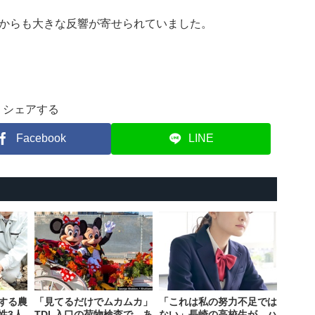
からも大きな反響が寄せられていました。
シェアする
Facebook
LINE
する農
「見てるだけでムカムカ」
「これは私の努力不足では
性3人
TDL入口の荷物検査で、あ
ない」長崎の高校生が…ハ