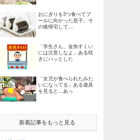
おにぎりを3つ食べてプ
ールに向かった息子。そ
の後帰宅して…
「学生さん、金魚すくい
には注意しなよ」ある呟
きにハッとした
「女児が食べられたみた
いになってる」ある遊具
を見ると…あっ
新着記事をもっと見る