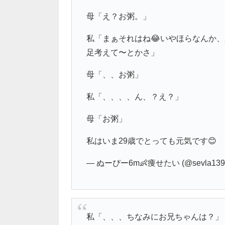
母「え？お粥。」
私「まぁそれはね😂いやほらなんか
足考えて〜とかさ」
母「、、お粥」
私「、、、、ん、？え？」
母「お粥」
私はいま29歳でとっても元気です😊
— ぬーぴー6m👶痩せたい (@sevla139
私「、、、ちなみにお兄ちゃんは？」