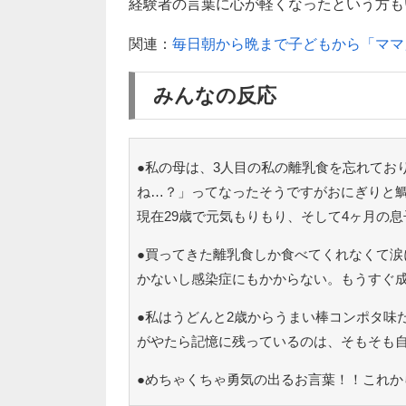
経験者の言葉に心が軽くなったという方もいら
関連：
毎日朝から晩まで子どもから「ママ
みんなの反応
●私の母は、3人目の私の離乳食を忘れてお
ね…？」ってなったそうですがおにぎりと鯛
現在29歳で元気もりもり、そして4ヶ月の
●買ってきた離乳食しか食べてくれなくて涙
かないし感染症にもかからない。もうすぐ
●私はうどんと2歳からうまい棒コンポタ味
がやたら記憶に残っているのは、そもそも
●めちゃくちゃ勇気の出るお言葉！！これか