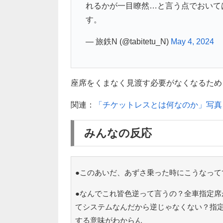
れるかが一目瞭然…と言う点でおいて
す。
— 旅鉄N (@tabitetu_N)
May 4, 2024
座席をくまなく見渡す必要がなくなるため、車
関連：
「チケットレスとは何なのか」写真
みんなの反応
●このあいだ、あずさ乗った時にこうなって
●なんでこれ皆色逆って言うの？全車指定席
てシステムなんだから逆じゃなくない？指
する意味がわからん