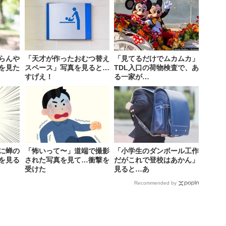
らんや
「天才が作ったおむつ替え
「見てるだけでムカムカ」
を見た
スペース」写真を見ると…
TDL入口の荷物検査で、あ
すげえ！
る一家が…
に蝉の
「怖いって〜」道端で撮影
「小学生のダンボール工作
を見る
された写真を見て…衝撃を
だがこれで登校はあかん」
受けた
見ると…あ
Recommended by