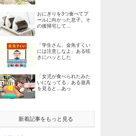
おにぎりを3つ食べてプ
ールに向かった息子。そ
の後帰宅して…
「学生さん、金魚すくい
には注意しなよ」ある呟
きにハッとした
「女児が食べられたみた
いになってる」ある遊具
を見ると…あっ
新着記事をもっと見る