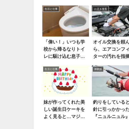
生活と仕事
お店＆接客
「偉い！」いつも学
オイル交換を頼
校から帰るなりトイ
ら、エアコンフ
レに駆け込む息子
ターの汚れを指
が…
れ…
生活と仕事
体験談
妹が作ってくれた美
釣りをしている
しい誕生日ケーキを
針に引っかかっ
よく見ると…マジ
『ニュルニュル
か！
が…ええっ