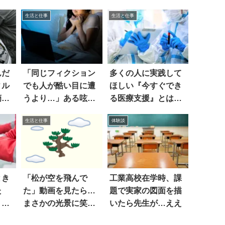
生活と仕事
生活と仕事
んだ
「同じフィクション
多くの人に実践して
ィル
でも人が酷い目に遭
ほしい『今すぐでき
摘さ
うより…」ある呟き
る医療支援』とは…
に共感しかない
生活と仕事
体験談
とき
「松が空を飛んで
工業高校在学時、課
た
た」動画を見たら…
題で実家の図面を描
』
まさかの光景に笑っ
いたら先生が…ええ
た