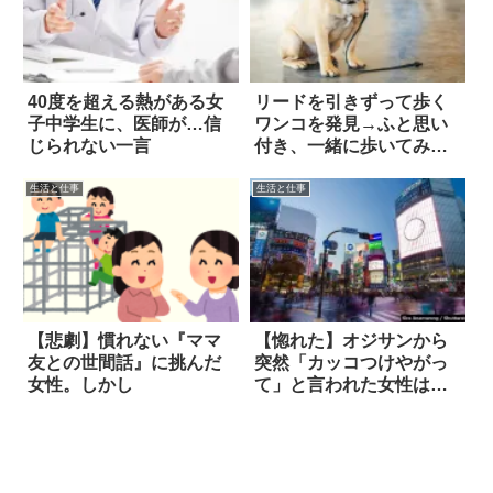
40度を超える熱がある女
リードを引きずって歩く
子中学生に、医師が…信
ワンコを発見→ふと思い
じられない一言
付き、一緒に歩いてみる
と…
生活と仕事
生活と仕事
【悲劇】慣れない『ママ
【惚れた】オジサンから
友との世間話』に挑んだ
突然「カッコつけやがっ
女性。しかし
て」と言われた女性は…