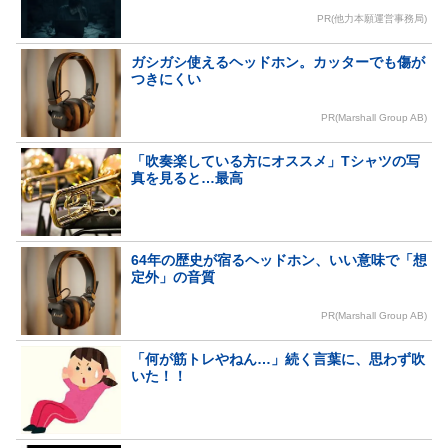
PR(他力本願運営事務局)
ガシガシ使えるヘッドホン。カッターでも傷が
つきにくい
PR(Marshall Group AB)
「吹奏楽している方にオススメ」Tシャツの写
真を見ると…最高
64年の歴史が宿るヘッドホン、いい意味で「想
定外」の音質
PR(Marshall Group AB)
「何が筋トレやねん…」続く言葉に、思わず吹
いた！！