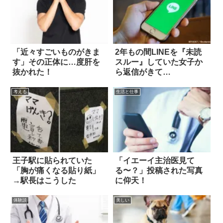
「近々すごいものがきま
2年もの間LINEを『未読
す」その正体に…度肝を
スルー』していた女子か
抜かれた！
ら返信がきて…
考える
生活と仕事
王子駅に貼られていた
「イエーイ主治医見て
「胸が痛くなる貼り紙」
る〜？」投稿された写真
→駅長はこうした
に仰天！
体験談
美しい