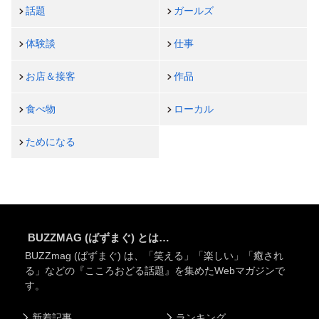
話題
ガールズ
体験談
仕事
お店＆接客
作品
食べ物
ローカル
ためになる
BUZZMAG (ばずまぐ) とは…
BUZZmag (ばずまぐ) は、「笑える」「楽しい」「癒され
る」などの『こころおどる話題』を集めたWebマガジンで
す。
新着記事
ランキング