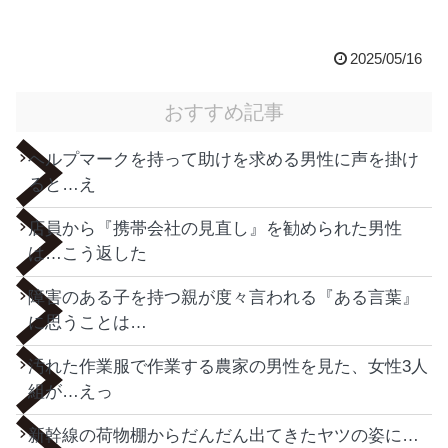
2025/05/16
おすすめ記事
ヘルプマークを持って助けを求める男性に声を掛け
ると…え
店員から『携帯会社の見直し』を勧められた男性
は…こう返した
障害のある子を持つ親が度々言われる『ある言葉』
に思うことは…
汚れた作業服で作業する農家の男性を見た、女性3人
組が…えっ
新幹線の荷物棚からだんだん出てきたヤツの姿に…