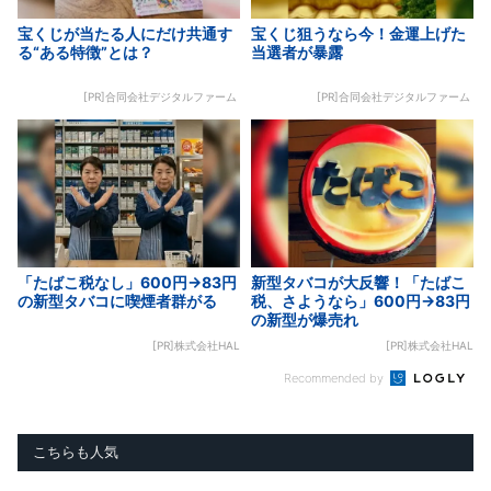
宝くじが当たる人にだけ共通す
宝くじ狙うなら今！金運上げた
る“ある特徴”とは？
当選者が暴露
[PR]合同会社デジタルファーム
[PR]合同会社デジタルファーム
「たばこ税なし」600円→83円
新型タバコが大反響！「たばこ
の新型タバコに喫煙者群がる
税、さようなら」600円→83円
の新型が爆売れ
[PR]株式会社HAL
[PR]株式会社HAL
Recommended by
こちらも人気