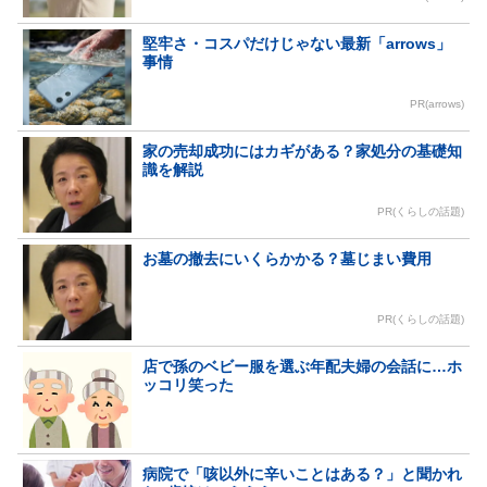
堅牢さ・コスパだけじゃない最新「arrows」
事情
PR(arrows)
家の売却成功にはカギがある？家処分の基礎知
識を解説
PR(くらしの話題)
お墓の撤去にいくらかかる？墓じまい費用
PR(くらしの話題)
店で孫のベビー服を選ぶ年配夫婦の会話に…ホ
ッコリ笑った
病院で「咳以外に辛いことはある？」と聞かれ