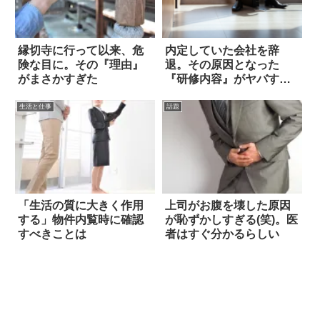
縁切寺に行って以来、危
内定していた会社を辞
険な目に。その『理由』
退。その原因となった
がまさかすぎた
『研修内容』がヤバすぎ
た
生活と仕事
話題
「生活の質に大きく作用
上司がお腹を壊した原因
する」物件内覧時に確認
が恥ずかしすぎる(笑)。医
すべきことは
者はすぐ分かるらしい