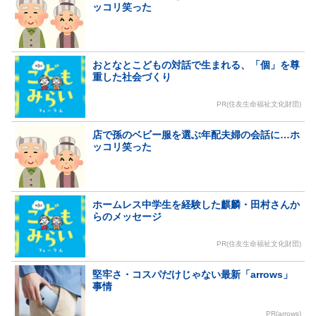
ッコリ笑った
おとなとこどもの対話で生まれる、「個」を尊
重した社会づくり
PR(住友生命福祉文化財団)
店で孫のベビー服を選ぶ年配夫婦の会話に…ホ
ッコリ笑った
ホームレス中学生を経験した麒麟・田村さんか
らのメッセージ
PR(住友生命福祉文化財団)
堅牢さ・コスパだけじゃない最新「arrows」
事情
PR(arrows)