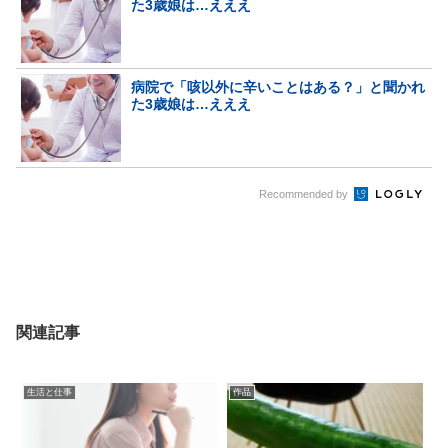
た3歳娘は…えええ
病院で「咳以外に辛いことはある？」と聞かれ
た3歳娘は…えええ
Recommended by
関連記事
生活と仕事
作品