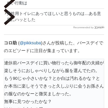
ない行動は
男性用トイレにあってほしいと思うものは…ある意
見にハッとした
Recommended by
コロ助
(
@pikksuba
)さんが投稿した、バースデイで
のエピソードに注目が集まっています。
連休前バースデイに買い物行ったら御年配の夫婦が
楽しそうにおしゃべりしながら服を選んでたの。
もう90じゃ小さいかな？とか白は汚れるかな？と
か本当に楽しそうできっと久しぶりに会うお孫さん
の服なのかなーと微笑ましかった。
無事に見つかったかな？