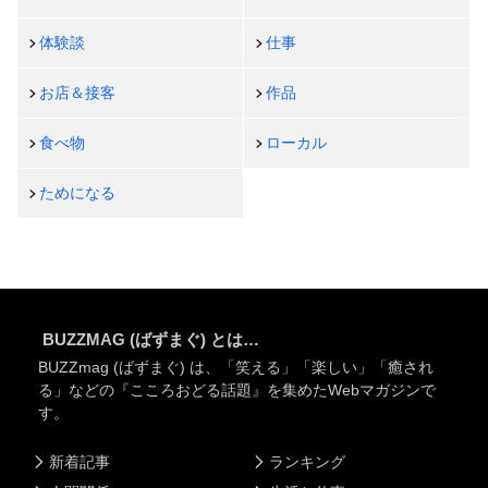
体験談
仕事
お店＆接客
作品
食べ物
ローカル
ためになる
BUZZMAG (ばずまぐ) とは…
BUZZmag (ばずまぐ) は、「笑える」「楽しい」「癒され
る」などの『こころおどる話題』を集めたWebマガジンで
す。
新着記事
ランキング