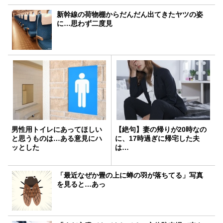
新幹線の荷物棚からだんだん出てきたヤツの姿
に…思わず二度見
男性用トイレにあってほしい
【絶句】妻の帰りが20時なの
と思うものは…ある意見にハ
に、17時過ぎに帰宅した夫
ッとした
は…
「最近なぜか畳の上に蝉の羽が落ちてる」写真
を見ると…あっ