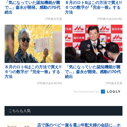
「気になっていた認知機能が菌
８月のロト6はこの方法で買え!!
で…」森永が開発。感動の70代
６つの数字が『完全一致』する
続出
方法
[PR]森永乳業
[PR]株式会社MURA
８月のロト6はこの方法で買え!!
「気になっていた認知機能が菌
６つの数字が『完全一致』する
で…」森永が開発。感動の70代
方法
続出
[PR]株式会社MURA
[PR]森永乳業
Recommended by
こちらも人気
店で孫のベビー服を選ぶ年配夫婦の会話に…ホ