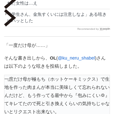
れた女性は…え
「学生さん、金魚すくいには注意しなよ」ある呟き
にハッとした
Recommended by
「一度だけ母が……」
そんな書き出しから、
OL
(
@ku_neru_shabel
)さん
は以下のような呟きを投稿しました。
一度だけ母が極もち（ホットケーキミックス）で生
地を作った肉まんが本当に美味しくて忘れられない
んだけど、もう作ってる最中から『包みにくい💢』
てキレてたので死と引き換えくらいの気持ちじゃな
いとリクエスト出来ない。