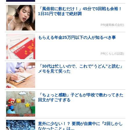
「風俗前に飲むだけ！」45分で3回戦も余裕！
1日31円で朝まで絶好調
PR(健商株式会社)
もらえる年金25万円以下の人が知るべき事
PR(くらしの話題)
「30代は忙しいので、これで”うどん”と読む」
メモを見て笑った
「ちょっと感動」子どもが学校で教わってきた
回文がすごすぎる
意外に少ない！？ 要潤が自粛中に『2回しかし
なかったこと』は…