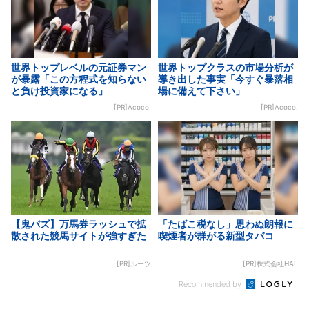
世界トップレベルの元証券マン
世界トップクラスの市場分析が
が暴露「この方程式を知らない
導き出した事実「今すぐ暴落相
と負け投資家になる」
場に備えて下さい」
[PR]Acoco.
[PR]Acoco.
【鬼バズ】万馬券ラッシュで拡
「たばこ税なし」思わぬ朗報に
散された競馬サイトが強すぎた
喫煙者が群がる新型タバコ
[PR]ルーツ
[PR]株式会社HAL
Recommended by