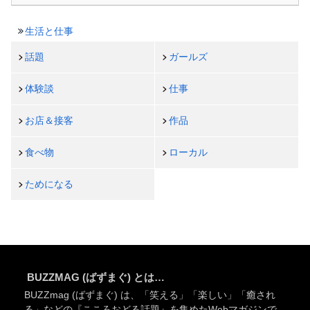
生活と仕事
話題
ガールズ
体験談
仕事
お店＆接客
作品
食べ物
ローカル
ためになる
BUZZMAG (ばずまぐ) とは…
BUZZmag (ばずまぐ) は、「笑える」「楽しい」「癒され
る」などの『こころおどる話題』を集めたWebマガジンで