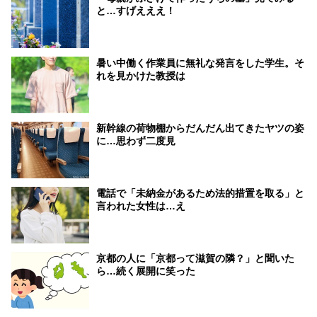
と…すげえええ！
暑い中働く作業員に無礼な発言をした学生。そ
れを見かけた教授は
新幹線の荷物棚からだんだん出てきたヤツの姿
に…思わず二度見
電話で「未納金があるため法的措置を取る」と
言われた女性は…え
京都の人に「京都って滋賀の隣？」と聞いた
ら…続く展開に笑った