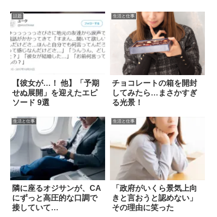
話題
生活と仕事
【彼女が…！ 他】「予期
チョコレートの箱を開封
せぬ展開」を迎えたエピ
してみたら…まさかすぎ
ソード 9選
る光景！
生活と仕事
生活と仕事
隣に座るオジサンが、CA
「政府がいくら景気上向
にずっと高圧的な口調で
きと言おうと認めない」
接していて…
その理由に笑った