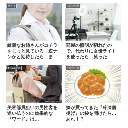
笑える
生活と仕事
綺麗なお姉さんがコチラ
部屋の照明が切れたの
をじっと見ている→逆ナ
で、代わりに女優ライト
ンかと期待したら…まさ
を使ったら…笑った
かの結末(笑)
お店＆接客
生活と仕事
美容部員狙いの男性客を
妹が買ってきた『冷凍唐
追い払うのに効果的な
揚げ』の袋を開けたら…
『ワード』は…
あれ！？