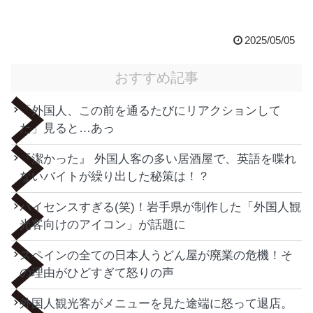
2025/05/05
おすすめ記事
「外国人、この前を通るたびにリアクションして
た」見ると…あっ
『潔かった』 外国人客の多い居酒屋で、英語を喋れ
ないバイトが繰り出した秘策は！？
ハイセンスすぎる(笑)！岩手県が制作した「外国人観
光客向けのアイコン」が話題に
スペインの全ての日本人うどん屋が廃業の危機！そ
の理由がひどすぎて怒りの声
外国人観光客がメニューを見た途端に怒って退店。