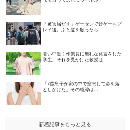
「被害届だす」ゲーセンで音ゲーをプ
レイ後、ふと髪を触ったら…
暑い中働く作業員に無礼な発言をした
学生。それを見かけた教授は
「7歳息子が家の中で窒息して命を落
としかけた」その経緯は…
新着記事をもっと見る