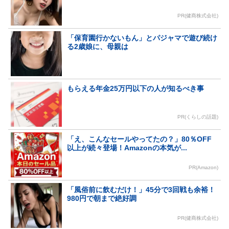
PR(健商株式会社)
「保育園行かないもん」とパジャマで遊び続け
る2歳娘に、母親は
もらえる年金25万円以下の人が知るべき事
PR(くらしの話題)
「え、こんなセールやってたの？」80％OFF
以上が続々登場！Amazonの本気が...
PR(Amazon)
「風俗前に飲むだけ！」45分で3回戦も余裕！
980円で朝まで絶好調
PR(健商株式会社)