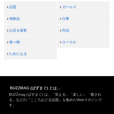
話題
ガールズ
体験談
仕事
お店＆接客
作品
食べ物
ローカル
ためになる
BUZZMAG (ばずまぐ) とは…
BUZZmag (ばずまぐ) は、「笑える」「楽しい」「癒され
る」などの『こころおどる話題』を集めたWebマガジンで
す。