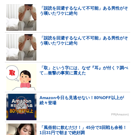
「誤読を回避するなんて不可能」ある男性がそ
う嘆いたワケに絶句
「誤読を回避するなんて不可能」ある男性がそ
う嘆いたワケに絶句
「取」という字には、なぜ『耳』が付く？調べ
て…衝撃の事実に震えた
Amazon今日も見逃せない！80%OFF以上が
続々登場
PR(Amazon)
「風俗前に飲むだけ！」45分で3回戦も余裕！
1日31円で朝まで絶好調