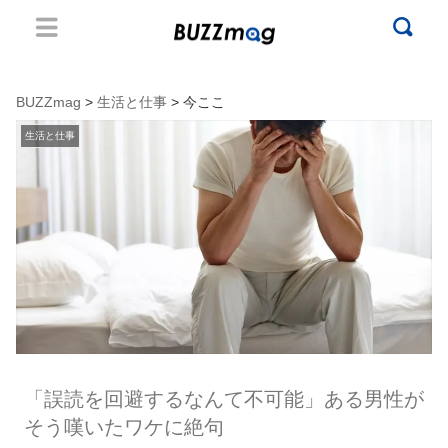
BUZZmag
>
生活と仕事
> 今ここ
生活と仕事
「誤読を回避するなんて不可能」ある男性が
そう嘆いたワケに絶句