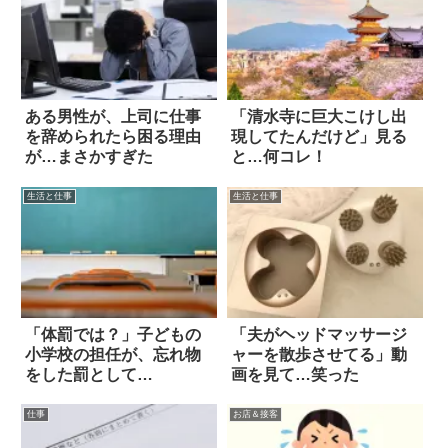
ある男性が、上司に仕事
「清水寺に巨大こけし出
を辞められたら困る理由
現してたんだけど」見る
が…まさかすぎた
と…何コレ！
生活と仕事
生活と仕事
「体罰では？」子どもの
「夫がヘッドマッサージ
小学校の担任が、忘れ物
ャーを散歩させてる」動
をした罰として…
画を見て…笑った
仕事
お店＆接客