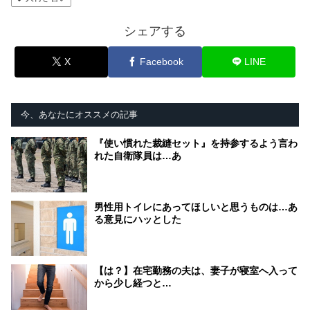
シェアする
X
Facebook
LINE
今、あなたにオススメの記事
『使い慣れた裁縫セット』を持参するよう言わ
れた自衛隊員は…あ
男性用トイレにあってほしいと思うものは…あ
る意見にハッとした
【は？】在宅勤務の夫は、妻子が寝室へ入って
から少し経つと…