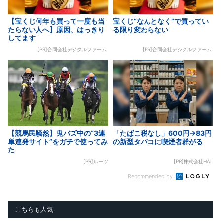
【宝くじ何年も買って一度も当
宝くじ“なんとなく”で買ってい
たらない人へ】原因、はっきり
る限り変わらない
してます
[PR]合同会社デジタルファーム
[PR]合同会社デジタルファーム
【競馬民騒然】鬼バズ中の“3連
「たばこ税なし」600円→83円
単連発サイト”をガチで使ってみ
の新型タバコに喫煙者群がる
た
[PR]ルーツ
[PR]株式会社HAL
Recommended by
こちらも人気