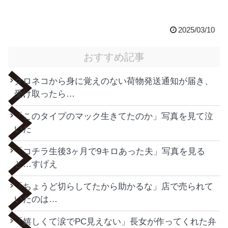
2025/03/10
おすすめ記事
クロネコから身に覚えのない荷物発送通知が届き、
受け取ったら…
「このタイプのマック生きてたのか」写真を見て泣
いた
「コチラ生後3ヶ月で9キロあった夫」写真を見る
と…すげえ
「ちょうど切らしてたから助かるな」店で売られて
いたのは…
「嬉しくて涙でPC見えない」長女が作ってくれた弁