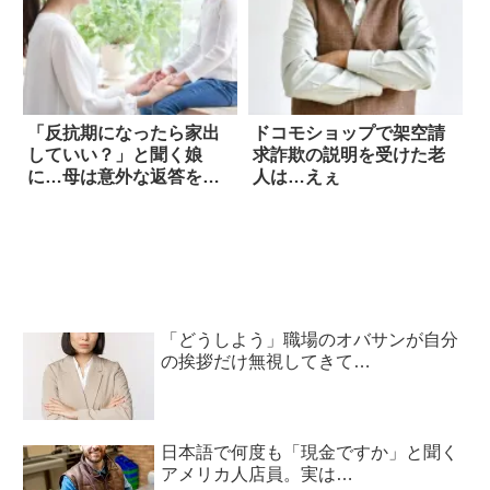
「反抗期になったら家出
ドコモショップで架空請
していい？」と聞く娘
求詐欺の説明を受けた老
に…母は意外な返答をし
人は…えぇ
た！
「どうしよう」職場のオバサンが自分
の挨拶だけ無視してきて…
日本語で何度も「現金ですか」と聞く
アメリカ人店員。実は…