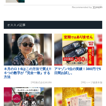
Recommended by
オススメ記事
８月のロト6はこの方法で買え!!
アマゾン1位の実績！380円で5
６つの数字が『完全一致』する
日間お試し。
方法
[PR]株式会社MURA
[PR]ハーブ健康本舗