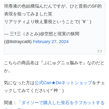
培養液の色結構悩んだんですが、ひと昔前のSF的
表現を狙ってみました笑
リアリティより映え重視ということで( ´∀｀)
— 三†三（さとみ)@空想と現実の狭間
(@8straycat8)
February 27, 2024
こちらの商品名は『ぷにゅグニョ脳みそ』なのだと
か。
気になった方は
公式Can★Doネットショップ
をチェ
ックしてみてください( *´艸｀)
関連：
「ダイソーで購入した蛍石をラフカットする