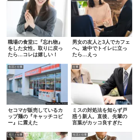
職場の食堂に『忘れ物』
男女の友人と3人でカフェ
をした女性。取りに戻っ
へ。途中でトイレに立っ
たら…コレは嬉しい！
たら…えっ
生活と仕事
仕事
セコマが販売しているカ
ミスの対処法を知らず戸
ップ麺の『キャッチコピ
惑う新人。直後、先輩の
ー』に震えた
言葉がカッコ良すぎた
生活と仕事
生活と仕事