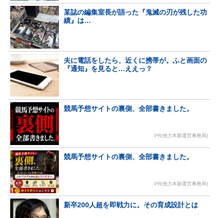
某誌の編集室長が語った『鬼滅の刃が残した功
績』は…
夫に電話をしたら、近くに携帯が。ふと画面の
『通知』を見ると…ええっ？
競馬予想サイトの裏側、全部書きました。
PR(他力本願運営事務局)
競馬予想サイトの裏側、全部書きました。
PR(他力本願運営事務局)
新卒200人超を即戦力に。その育成設計とは