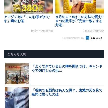
アマゾン1位「このお茶ガチで
８月のロト6はこの方法で買え!!
す」噂のお茶
６つの数字が『完全一致』する
方法
[PR]ハーブ健康本舗
[PR]株式会社MURA
Recommended by
こちらも人気
「よくできているとの噂を聞きつけ」キャンド
ゥでGETしたのは…
「現実でも脳内はあんな風？」鬼滅の刃を見て
疑問に思ったのは