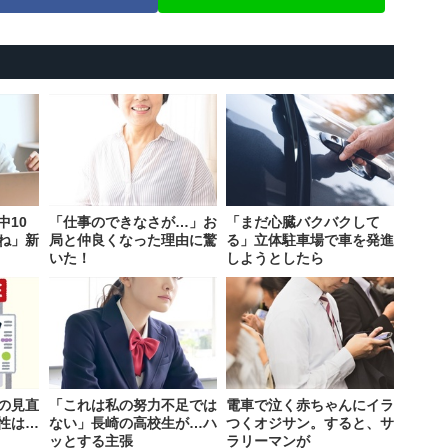
中10
「仕事のできなさが…」お
「まだ心臓バクバクして
ね」新
局と仲良くなった理由に驚
る」立体駐車場で車を発進
いた！
しようとしたら
の見直
「これは私の努力不足では
電車で泣く赤ちゃんにイラ
性は…
ない」長崎の高校生が…ハ
つくオジサン。すると、サ
ッとする主張
ラリーマンが