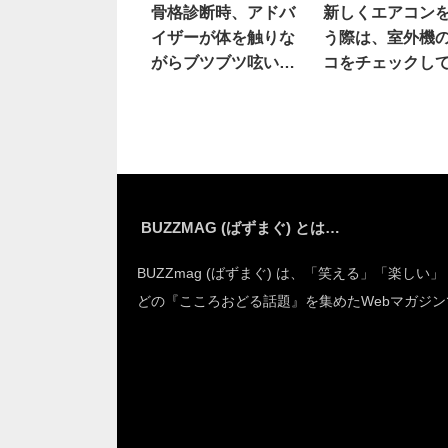
骨格診断時、アドバ
新しくエアコン
イザーが体を触りな
う際は、室外機
がらブツブツ呟いた
コをチェックし
後…え
BUZZMAG (ばずまぐ) とは…
BUZZmag (ばずまぐ) は、「笑える」「楽しい
どの『こころおどる話題』を集めたWebマガジン