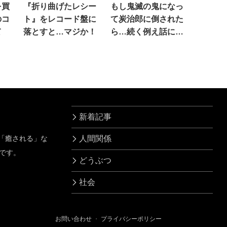
を買
『折り曲げたレシー
もし鬼滅の鬼になっ
のコ
ト』をレコード盤に
て炭治郎に倒された
て
落とすと…マジか！
ら…続く例え話に笑
った
新着記事
」「癒される」な
人間関係
です。
どうぶつ
社会
お問い合わせ
・
プライバシーポリシー