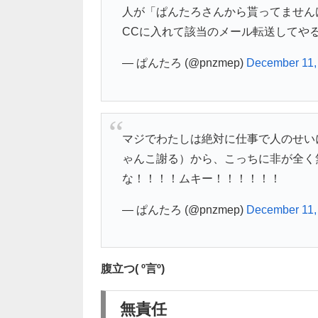
人が「ぱんたろさんから貰ってません
CCに入れて該当のメール転送してやる
— ぱんたろ (@pnzmep)
December 11,
マジでわたしは絶対に仕事で人のせい
ゃんこ謝る）から、こっちに非が全く
な！！！！ムキー！！！！！！
— ぱんたろ (@pnzmep)
December 11,
腹立つ( º言º)
無責任