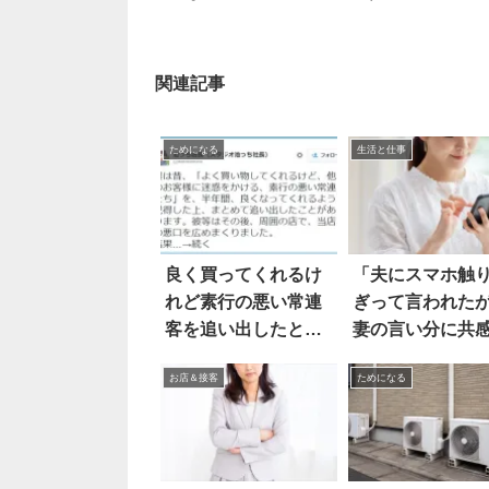
関連記事
ためになる
生活と仕事
良く買ってくれるけ
「夫にスマホ触
れど素行の悪い常連
ぎって言われた
客を追い出したとこ
妻の言い分に共
ろ…驚きの結果が！
続々
お店＆接客
ためになる