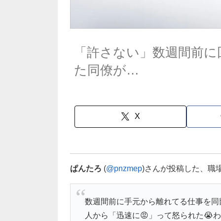
「許さない」数週間前に
た同僚が…
X
ぱんたろ
(
@pnzmep
)さんが投稿した、職
数週間前に手元から離れてる仕事を同
人から「迅速に😡」って怒られた😭