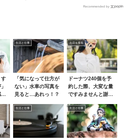
Recommended by
生活と仕事
お店＆接客
りす
「気になって仕方が
ドーナツ240個を予
が」
ない」水車の写真を
約した際、大変な量
感
見ると…あれっ！？
ですみませんと謝っ
たら…
生活と仕事
生活と仕事