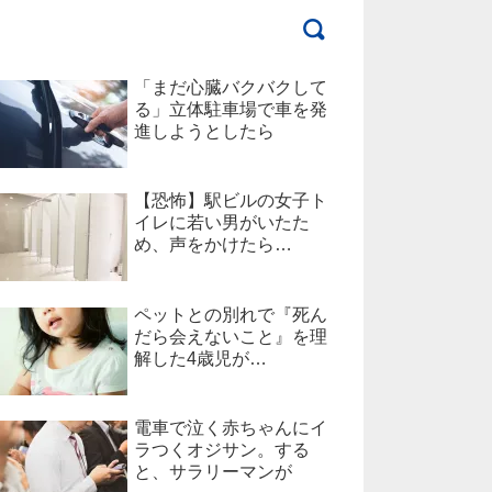
「まだ心臓バクバクして
る」立体駐車場で車を発
進しようとしたら
【恐怖】駅ビルの女子ト
イレに若い男がいたた
め、声をかけたら…
ペットとの別れで『死ん
だら会えないこと』を理
解した4歳児が…
電車で泣く赤ちゃんにイ
ラつくオジサン。する
と、サラリーマンが