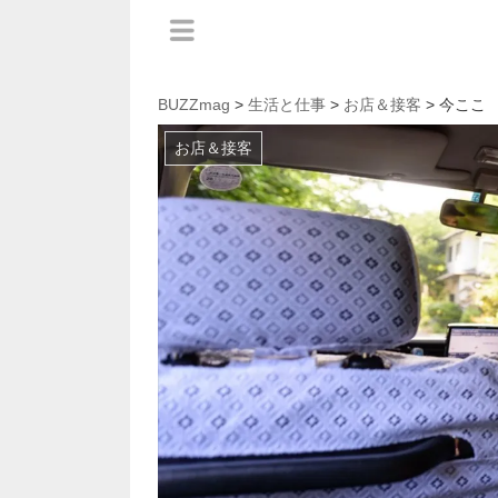
BUZZmag
>
生活と仕事
>
お店＆接客
> 今ここ
お店＆接客