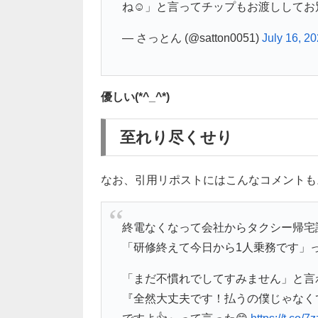
ね☺️」と言ってチップもお渡ししてお別れし
— さっとん (@satton0051)
July 16, 2
優しい(*^_^*)
至れり尽くせり
なお、引用リポストにはこんなコメントも
終電なくなって会社からタクシー帰宅
「研修終えて今日から1人乗務です」
「まだ不慣れでしてすみません」と言
『全然大丈夫です！払うの僕じゃなく