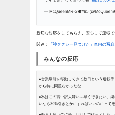
ですよ👍』って言った😁
https://t.co/
— McQueenMR-S🕊#95 (@McQueen
親切な対応をしてもらえ、安心して運転できた
関連：
「神タクシー見つけた」車内の写真
みんなの反応
●営業場所を移動してきて数日という運転手さ
から特に問題なかったな
●私はこの言い訳大嫌い…早く行きたい、楽
いなら30%引きとかにすればいいのにって
●怒る人多いのに優しい話しでほっとした。