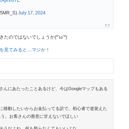
7zzAjxVdYE
95MR_S)
July 17, 2024
のではないでしょうか(*’ω’*)
を見てみると…マジか！
んにあたったことあるけど、今はGoogleマップもある
に移動したいからお金払ってる訳で。初心者で道覚えた
思う。お客さんの善意に甘えないでほしい
そうだよね 何も怒らなくてもいいよな