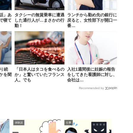
話」あ
タクシーの無賃乗車に遭遇
ランチから勤め先の銀行に
で寝て
した通行人が…まさかの行
戻ると、女性部下が開口一
動！
番…
叱り続
「日本人はタコを食べるの
入社1週間後に妊娠の報告
ケを聞
か」と驚いていたフランス
をしてきた看護師に対し、
人。でも
会社は…
Recommended by
体験談
仕事