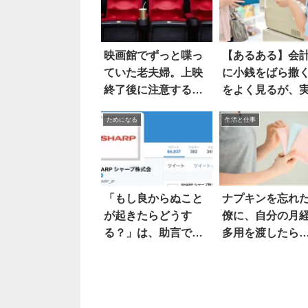
映画館でずっと喋っ
【あるある】会
ていた老夫婦。上映
に小銭をばら撒く
終了後に注意する
をよく見るが、
と…
は…
ためになる
生活と仕事
「もし良からぬこと
ナプキンを忘れ
が起きたらどうす
僚に、自分の月
る？」は、助言では
多用を渡したら
なく呪い。SHARP
った
の言葉が深い