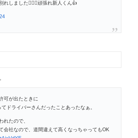
ました🙆🏻‍♂️頑張れ新人くん👍
024
。
許可が出たときに
ってドライバーさんだったことあったなぁ。
われたので、
て会社なので、道間違えて高くなっちゃってもOK