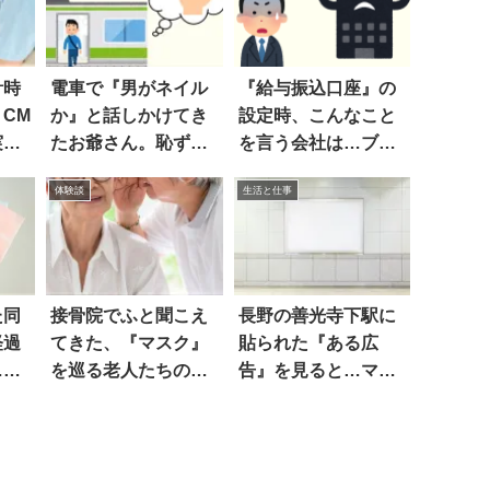
計時
電車で『男がネイル
『給与振込口座』の
CM
か』と話しかけてき
設定時、こんなこと
実際
たお爺さん。恥ずか
を言う会社は…ブラ
しくて隠すと？
ック企業かも？
体験談
生活と仕事
た同
接骨院でふと聞こえ
長野の善光寺下駅に
経過
てきた、『マスク』
貼られた『ある広
…笑
を巡る老人たちの会
告』を見ると…マジ
話に…唖然
か！