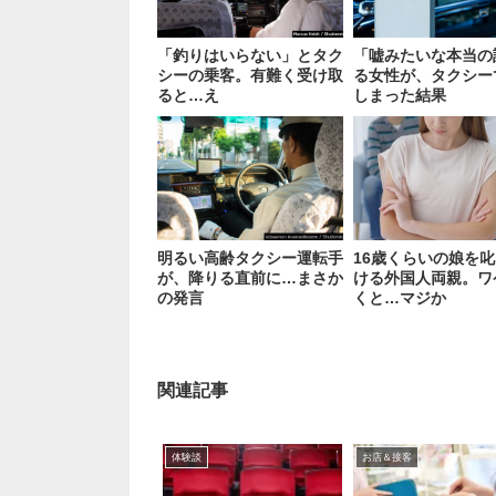
「釣りはいらない」とタク
「嘘みたいな本当の
シーの乗客。有難く受け取
る女性が、タクシー
ると…え
しまった結果
明るい高齢タクシー運転手
16歳くらいの娘を
が、降りる直前に…まさか
ける外国人両親。ワ
の発言
くと…マジか
関連記事
体験談
お店＆接客