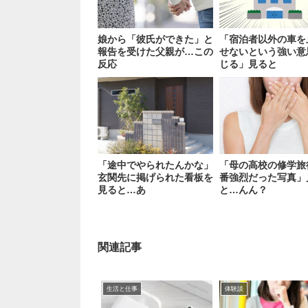
娘から「彼氏ができた」と
「宿泊者以外の車を
報告を受けた父親が…この
せないという強い意
反応
じる」見ると
「途中でやられたんかな」
「母の高校の修学旅
玄関先に掲げられた看板を
番強烈だった写真」
見ると…あ
と…んん？
関連記事
生活と仕事
体験談