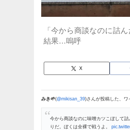
「今から商談なのに詰ん
結果…嗚呼
X
みき🌱
(
@mikisan_39
)さんが投稿した、
今から商談なのに味噌カツこぼして詰
りだ。ぼくは全裸で戦うよ。
pic.twit