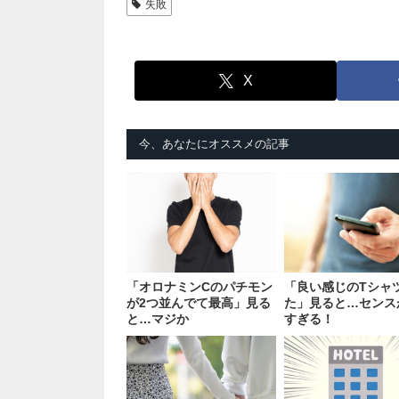
失敗
X
今、あなたにオススメの記事
「オロナミンCのパチモン
「良い感じのTシャ
が2つ並んでて最高」見る
た」見ると…センス
と…マジか
すぎる！