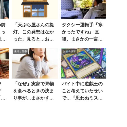
の前
「天ぷら屋さんの提
タクシー運転手『寒
まっ
灯、この発想はなか
かったですね』 直
展開
った」見ると…おお
後、まさかの一言が
お
放たれた！
生活と仕事
お店＆接客
が
「なぜ」実家で果物
バイト中に遊戯王の
昔
を食べるときの決ま
こと考えていたせい
「昔
り事が…まさかすぎ
で…『思わぬミス』
ろ…
る
が発動した！