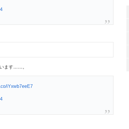
24
います……。
/t.co/iYxwb7eeE7
24