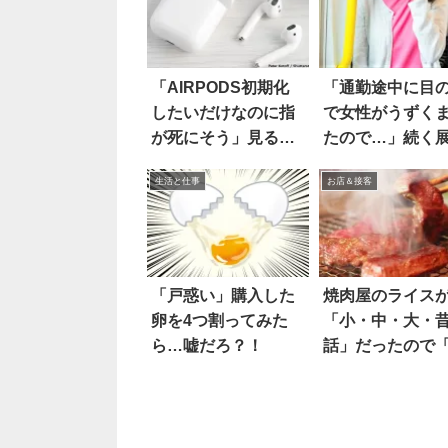
「AIRPODS初期化
「通勤途中に目
したいだけなのに指
で女性がうずく
が死にそう」見る
たので…」続く
と…え
に感激
生活と仕事
お店＆接客
「戸惑い」購入した
焼肉屋のライス
卵を4つ割ってみた
「小・中・大・
ら…嘘だろ？！
話」だったので
話」にしたとこ
(笑) 2枚