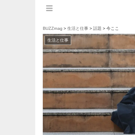
BUZZmag
>
生活と仕事
>
話題
> 今ここ
生活と仕事