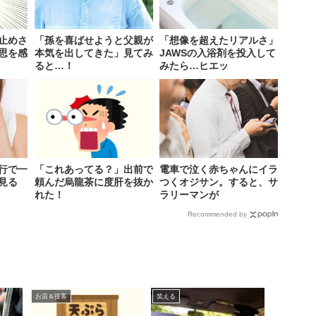
止めさ
「孫を喜ばせようと父親が
「想像を超えたリアルさ」
思を感
本気を出してきた」見てみ
JAWSの入浴剤を投入して
ると…！
みたら…ヒエッ
行で一
「これあってる？」出前で
電車で泣く赤ちゃんにイラ
見る
頼んだ烏龍茶に度肝を抜か
つくオジサン。すると、サ
れた！
ラリーマンが
Recommended by
お店＆接客
笑える