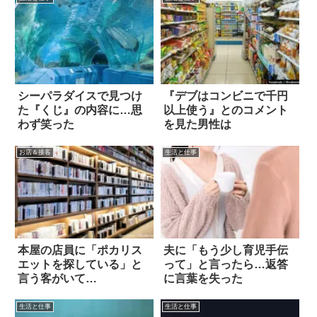
シーパラダイスで見つけ
『デブはコンビニで千円
た『くじ』の内容に…思
以上使う』とのコメント
わず笑った
を見た男性は
お店＆接客
生活と仕事
本屋の店員に「ポカリス
夫に「もう少し育児手伝
エットを探している」と
って」と言ったら…返答
言う客がいて…
に言葉を失った
生活と仕事
生活と仕事