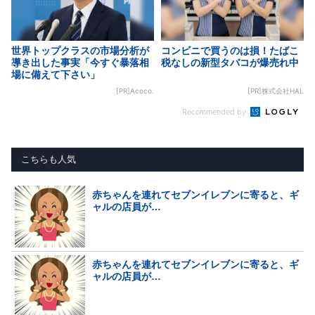
世界トップクラスの市場分析が
コンビニで買うのは損！たばこ
導き出した事実「今すぐ暴落相
税なしの新型タバコが爆売れ中
場に備えて下さい」
[PR]Acoco.
[PR]株式会社HAL
Recommended by
こちらも人気
赤ちゃんを連れてセブンイレブンに寄ると、ギ
ャルの店員が…
赤ちゃんを連れてセブンイレブンに寄ると、ギ
ャルの店員が…