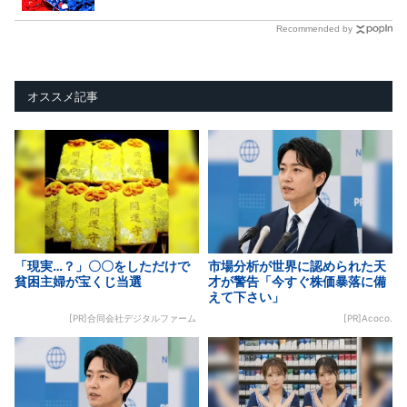
Recommended by
オススメ記事
「現実…？」〇〇をしただけで
市場分析が世界に認められた天
貧困主婦が宝くじ当選
才が警告「今すぐ株価暴落に備
えて下さい」
[PR]合同会社デジタルファーム
[PR]Acoco.