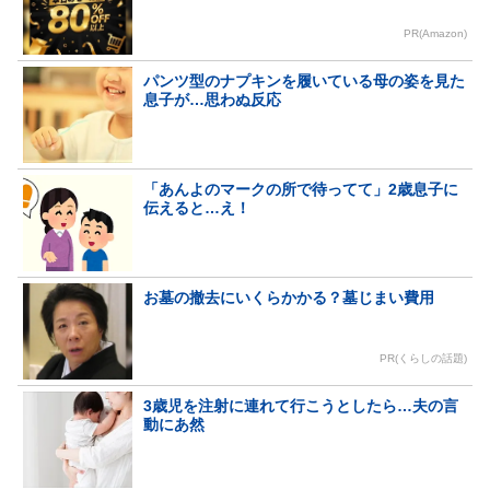
PR(Amazon)
パンツ型のナプキンを履いている母の姿を見た
息子が…思わぬ反応
「あんよのマークの所で待ってて」2歳息子に
伝えると…え！
お墓の撤去にいくらかかる？墓じまい費用
PR(くらしの話題)
3歳児を注射に連れて行こうとしたら…夫の言
動にあ然