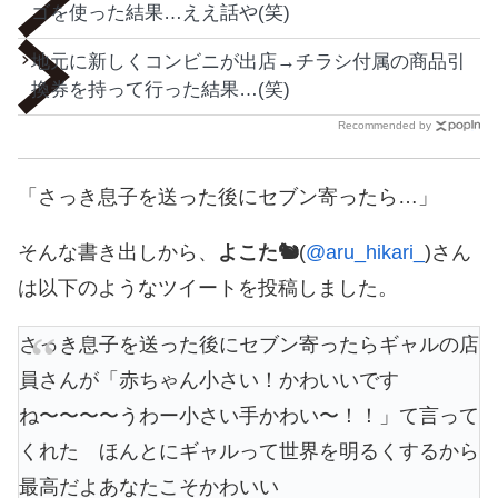
ゴを使った結果…ええ話や(笑)
地元に新しくコンビニが出店→チラシ付属の商品引
換券を持って行った結果…(笑)
Recommended by
「さっき息子を送った後にセブン寄ったら…」
そんな書き出しから、
よこた🐿
(
@aru_hikari_
)さん
は以下のようなツイートを投稿しました。
さっき息子を送った後にセブン寄ったらギャルの店
員さんが「赤ちゃん小さい！かわいいです
ね〜〜〜〜うわー小さい手かわい〜！！」て言って
くれた ほんとにギャルって世界を明るくするから
最高だよあなたこそかわいい