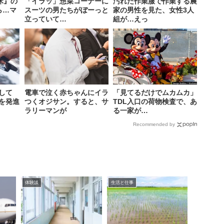
床』の
「イラッ」惣菜コーナーに
汚れた作業服で作業する農
ら…マ
スーツの男たちがぼーっと
家の男性を見た、女性3人
立っていて…
組が…えっ
して
電車で泣く赤ちゃんにイラ
「見てるだけでムカムカ」
を発進
つくオジサン。すると、サ
TDL入口の荷物検査で、あ
ラリーマンが
る一家が…
Recommended by
体験談
生活と仕事