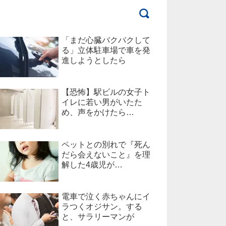
「まだ心臓バクバクして
る」立体駐車場で車を発
進しようとしたら
【恐怖】駅ビルの女子ト
イレに若い男がいたた
め、声をかけたら…
ペットとの別れで『死ん
だら会えないこと』を理
解した4歳児が…
電車で泣く赤ちゃんにイ
ラつくオジサン。する
と、サラリーマンが