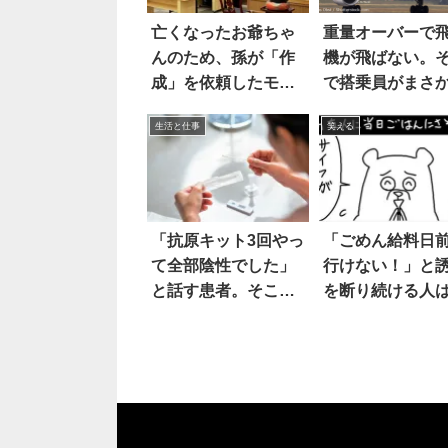
亡くなったお爺ちゃ
重量オーバーで
んのため、孫が「作
機が飛ばない。
成」を依頼したモ
で搭乗員がまさ
ノ。それは…
提案
生活と仕事
笑える
「抗原キット3回やっ
「ごめん給料日
て全部陰性でした」
行けない！」と
と話す患者。そこ
を断り続ける人
で…
いつなら大丈夫
(笑)