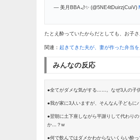
— 美月BBA🌙✨ (@5NE4tDuirzjCuiV)
たとえ酔っていたからだとしても、お子さ
関連：
起きてきた夫が、妻が作った弁当を
みんなの反応
●全てがダメな気がする……。なぜ3人の子
●我が家に3人いますが、そんなん子どもに
●翌朝に土下座しながら平謝りして代わりの
か…？w
●何で飲んではダメかわからないくらい酔っ