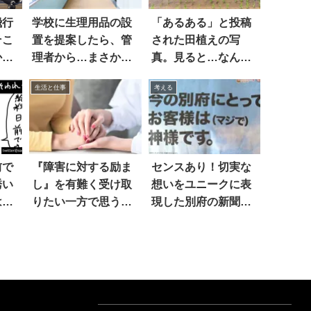
飛行
学校に生理用品の設
「あるある」と投稿
そこ
置を提案したら、管
された田植えの写
かの
理者から…まさかの
真。見ると…なんて
返答
こった！
生活と仕事
考える
前で
『障害に対する励ま
センスあり！切実な
誘い
し』を有難く受け取
想いをユニークに表
は、
りたい一方で思うの
現した別府の新聞広
か…
は…
告が話題 4枚