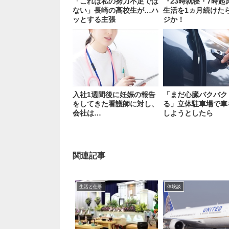
「これは私の努力不足では
『23時就寝・7時起
ない」長崎の高校生が…ハ
生活を1ヵ月続けた
ッとする主張
ジか！
入社1週間後に妊娠の報告
「まだ心臓バクバク
をしてきた看護師に対し、
る」立体駐車場で車
会社は…
しようとしたら
関連記事
生活と仕事
体験談